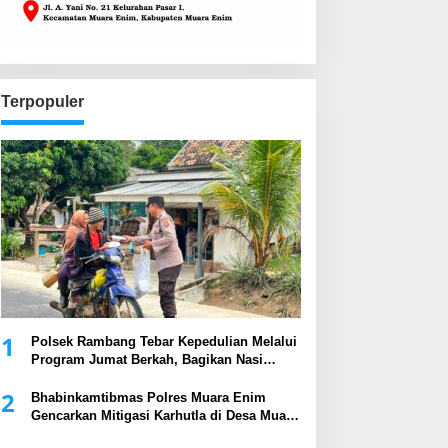
Terpopuler
1
Polsek Rambang Tebar Kepedulian Melalui
Program Jumat Berkah, Bagikan Nasi
Kotak kepada Masyarakat
2
Bhabinkamtibmas Polres Muara Enim
Gencarkan Mitigasi Karhutla di Desa Muara
Harapan