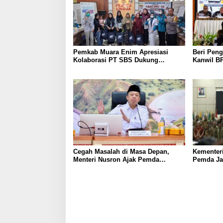
Pemkab Muara Enim Apresiasi
Beri Peng
Kolaborasi PT SBS Dukung
Kanwil BP
Skrining TBC bagi Warga Sekitar
Nusron: 
Tambang
Masyarak
Cegah Masalah di Masa Depan,
Kementer
Menteri Nusron Ajak Pemda
Pemda Jaw
Percepat Sertipikasi Tanah Rumah
Sama dal
Ibadah di NTT
Korupsi 
Daerah