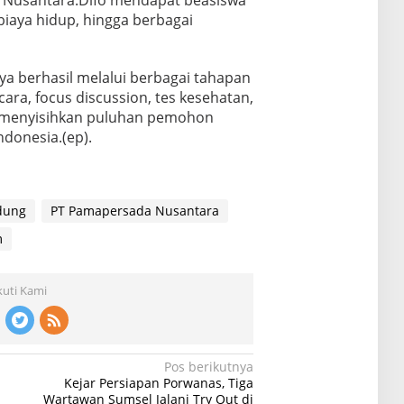
 Nusantara.Difo mendapat beasiswa
 biaya hidup, hingga berbagai
ya berhasil melalui berbagai tahapan
cara, focus discussion, tes kesehatan,
il menyisihkan puluhan pemohon
ndonesia.(ep).
dung
PT Pamapersada Nusantara
m
kuti Kami
Pos berikutnya
Kejar Persiapan Porwanas, Tiga
Wartawan Sumsel Jalani Try Out di