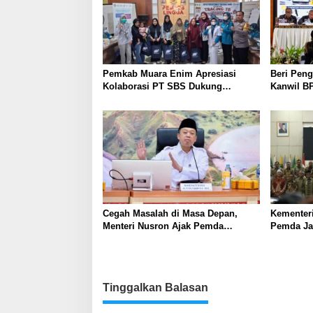
Pemkab Muara Enim Apresiasi
Beri Peng
Kolaborasi PT SBS Dukung
Kanwil BP
Skrining TBC bagi Warga Sekitar
Nusron: 
Tambang
Masyarak
Cegah Masalah di Masa Depan,
Kementer
Menteri Nusron Ajak Pemda
Pemda Jaw
Percepat Sertipikasi Tanah Rumah
Sama dal
Ibadah di NTT
Korupsi 
Daerah
Tinggalkan Balasan