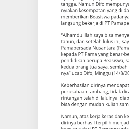
tangga. Namun Difo mempunyai 
nyiakan kesempatan yang di d
memberikan Beasiswa padanya, d
langsung bekerja di PT Pamap
“Alhamdulillah saya bisa menyel
tahun, dan setelah lulus ini, sa
Pamapersada Nusantara (Pama)
kepada PT Pama yang benar-b
pendidikan berupa Beasiswa, sa
kedua orang tua saya, sembah 
nya” ucap Difo, Minggu (14/8/20
Keberhasilan dirinya mendapat
perusahaan tambang, tidak dir
rintangan telah di laluinya, di
bisa dengan mudah kuliah sam
Namun, atas kerja keras dan k
dirinya berhasil terpilih men