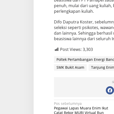
beasiswa dari PT Pamapersada
penuh, mulai dari uang kuliah,
perlengkapan kuliah.
Difo Daputra Koster, sebelumn
seleksi seperti psikotes, wawan
dan lainnya. Sehingga berhas
beasiswa lainnya dari seluruh I
Post Views:
3,303
Poltek Pertambangan Energi Ban
SMK Bukit Asam
Tanjung Eni
I
Navigasi
Pos sebelumnya
Pegawai Lapas Muara Enim Ikut
pos
Catat Rekor MURI Virtual Run