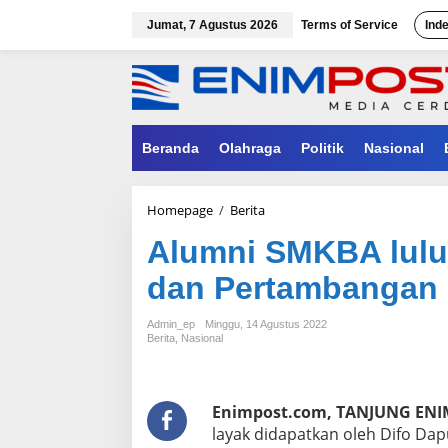
Lewati
ke
Jumat, 7 Agustus 2026
Terms of Service
Ind
konten
Beranda
Olahraga
Politik
Nasional
Alumni
Homepage
/
Berita
SMKBA
Alumni SMKBA lulus
lulusan
Terbaik
dan Pertambangan
Poltek
Energi
dan
Admin_ep
Minggu, 14 Agustus 2022
Pertambangan
Berita
,
Nasional
Bandung
Enimpost.com, TANJUNG ENI
layak didapatkan oleh Difo Dap