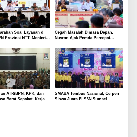
arahan Soal Layanan di
Cegah Masalah Dimasa Depan,
N Provinsi NTT, Menteri
Nusron Ajak Pemda Percepat
Gunakan Sudut Pandang
Sertifikat Tanah Rumah Ibadah di
at
NTT
ian ATR/BPN, KPK, dan
SMABA Tembus Nasional, Cerpen
a Barat Sepakati Kerja
Siswa Juara FLS3N Sumsel
am Upaya Pencegahan
serta Penguatan Ekonomi