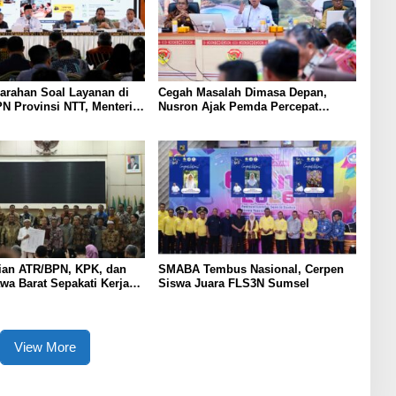
arahan Soal Layanan di
Cegah Masalah Dimasa Depan,
N Provinsi NTT, Menteri
Nusron Ajak Pemda Percepat
Gunakan Sudut Pandang
Sertifikat Tanah Rumah Ibadah di
at
NTT
ian ATR/BPN, KPK, dan
SMABA Tembus Nasional, Cerpen
a Barat Sepakati Kerja
Siswa Juara FLS3N Sumsel
am Upaya Pencegahan
serta Penguatan Ekonomi
View More