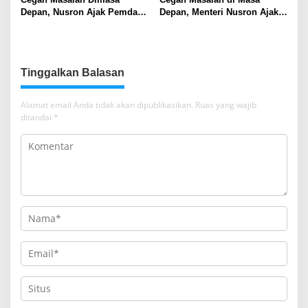
Depan, Nusron Ajak Pemda
Depan, Menteri Nusron Ajak
Percepat Sertifikat Tanah
Pemda Percepat Sertipikasi
Rumah Ibadah di NTT
Tanah Rumah Ibadah di NTT
Tinggalkan Balasan
Alamat email Anda tidak akan dipublikasikan.
Ruas yang wajib
ditandai
*