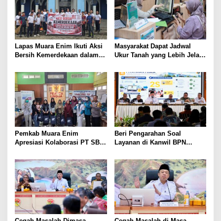
Lapas Muara Enim Ikuti Aksi
Masyarakat Dapat Jadwal
Bersih Kemerdekaan dalam
Ukur Tanah yang Lebih Jelas
Rangka HUT ke-81 Republik
Berkat Layanan Pengukuran
Indonesia
Terjadwal
Pemkab Muara Enim
Beri Pengarahan Soal
Apresiasi Kolaborasi PT SBS
Layanan di Kanwil BPN
Dukung Skrining TBC bagi
Provinsi NTT, Menteri
Warga Sekitar Tambang
Nusron: Gunakan Sudut
Pandang Masyarakat
Cegah Masalah Dimasa
Cegah Masalah di Masa