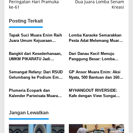
pos
Peringatan Hari Pramuka
Dua Juara Lomba Senam
ke-61
Kreasi
Posting Terkait
Tapak Suci Muara Enim Raih
Lomba Karaoke Semarakkan
Juara Umum Kejuaraan
Pesta Adat Melemang Muara
Sumsel 2026
Lawai
Bangkit dari Kesederhanaan,
Dari Danau Kecil Menuju
UMKM PIKARATU Jadi
Panggung Besar: Lomba
Primadona Bazar MEMBARA
Bidar Muara Enim Siap Go
Berkat CSR PT MME
Nasional
Semangat Refany: Dari RSUD
GP Ansor Muara Enim: Aksi
Gelumbang ke Podium Emas
Nyata, 500 Bantuan dan 160
Porprov KORPRI
Anak Yatim Tersantuni
Plumeria Ecopark dan
MYHANGOUT RIVERSIDE:
Kalender Pariwisata Muara
Kafe dengan View Sungai
Enim: Magnet Baru Wisata
Enim, Tempat Nongkrong
Sumatera Selatan
Asyik di Muara Enim
Jangan Lewatkan