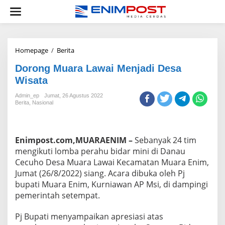
Lewati
ke
konten
Dorong
Homepage
/
Berita
Muara
Dorong Muara Lawai Menjadi Desa
Lawai
Menjadi
Wisata
Desa
Wisata
Admin_ep
Jumat, 26 Agustus 2022
Berita
,
Nasional
Enimpost.com,MUARAENIM –
Sebanyak 24 tim
mengikuti lomba perahu bidar mini di Danau
Cecuho Desa Muara Lawai Kecamatan Muara Enim,
Jumat (26/8/2022) siang. Acara dibuka oleh Pj
bupati Muara Enim, Kurniawan AP Msi, di dampingi
pemerintah setempat.
Pj Bupati menyampaikan apresiasi atas