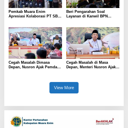
Pemkab Muara Enim
Beri Pengarahan Soal
Apresiasi Kolaborasi PT SBS
Layanan di Kanwil BPN
Dukung Skrining TBC bagi
Provinsi NTT, Menteri
Warga Sekitar Tambang
Nusron: Gunakan Sudut
Pandang Masyarakat
Cegah Masalah Dimasa
Cegah Masalah di Masa
Depan, Nusron Ajak Pemda
Depan, Menteri Nusron Ajak
Percepat Sertifikat Tanah
Pemda Percepat Sertipikasi
Rumah Ibadah di NTT
Tanah Rumah Ibadah di NTT
View More