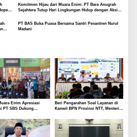
ah
Komitmen Hijau dari Muara Enim: PT Bara Anugrah
Hope
Sejahtera Tutup Hari Lingkungan Hidup dengan Aksi
Susur Sungai
rah
PT BAS Buka Puasa Bersama Santri Pesantren Nurul
an
Madani
uara Enim Apresiasi
Beri Pengarahan Soal Layanan di
si PT SBS Dukung
Kanwil BPN Provinsi NTT, Menteri
TBC bagi Warga Sekitar
Nusron: Gunakan Sudut Pandang
Masyarakat