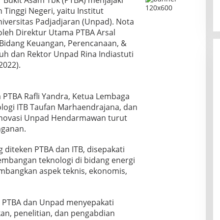
 Bukit Asam Tbk (PTBA) menjajaki
inggi Negeri, yaitu Institut
iversitas Padjadjaran (Unpad). Nota
leh Direktur Utama PTBA Arsal
B Bidang Keuangan, Perencanaan, &
dan Rektor Unpad Rina Indiastuti
2022).
PTBA Rafli Yandra, Ketua Lembaga
ogi ITB Taufan Marhaendrajana, dan
 Inovasi Unpad Hendarmawan turut
nganan.
diteken PTBA dan ITB, disepakati
mbangan teknologi di bidang energi
mbangkan aspek teknis, ekonomis,
 PTBA dan Unpad menyepakati
an, penelitian, dan pengabdian