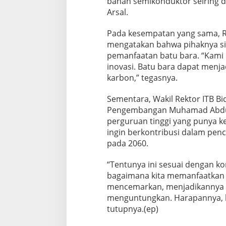
bahan semikonduktor seiring d
Arsal.
Pada kesempatan yang sama, Re
mengatakan bahwa pihaknya sia
pemanfaatan batu bara. “Kami 
inovasi. Batu bara dapat menj
karbon,” tegasnya.
Sementara, Wakil Rektor ITB B
Pengembangan Muhamad Abduh
perguruan tinggi yang punya ke
ingin berkontribusi dalam penc
pada 2060.
“Tentunya ini sesuai dengan kom
bagaimana kita memanfaatkan 
mencemarkan, menjadikannya 
menguntungkan. Harapannya, kit
tutupnya.(ep)