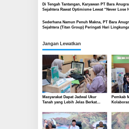
Di Tengah Tantangan, Karyawan PT Bara Anugr
Sejahtera Rawat Optimisme Lewat “Never Lose 
Run”
Sederhana Namun Penuh Makna, PT Bara Anug
Sejahtera (Titan Group) Peringati Hari Lingkung
Hidup Sedunia 2026
Jangan Lewatkan
Masyarakat Dapat Jadwal Ukur
Pemkab M
Tanah yang Lebih Jelas Berkat
Kolabora
Layanan Pengukuran Terjadwal
Skrining 
Tambang