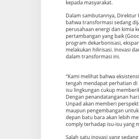
kepada masyarakat.
Dalam sambutannya, Direktur 
bahwa transformasi sedang dij
perusahaan energi dan kimia k
pertambangan yang baik (Good
program dekarbonisasi, ekspans
melakukan hilirisasi. Inovasi d
dalam transformasi ini.
“Kami melihat bahwa eksistensi 
tengah mendapat perhatian di s
isu lingkungan cukup memberik
Dengan penandatanganan hari i
Unpad akan memberi perspektif
maupun pengembangan untuk p
depan batu bara akan lebih me
comply terhadap isu-isu yang me
Salah satu inovasi yang seda