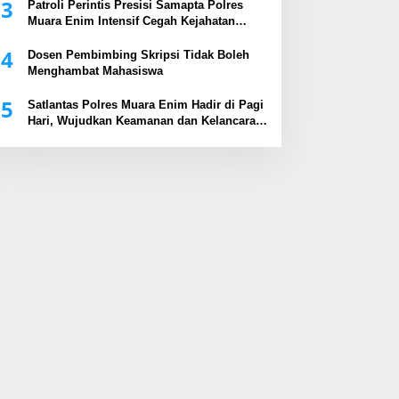
3
Patroli Perintis Presisi Samapta Polres
Muara Enim Intensif Cegah Kejahatan
Malam Hari
4
Dosen Pembimbing Skripsi Tidak Boleh
Menghambat Mahasiswa
5
Satlantas Polres Muara Enim Hadir di Pagi
Hari, Wujudkan Keamanan dan Kelancaran
Arus Lalu Lintas