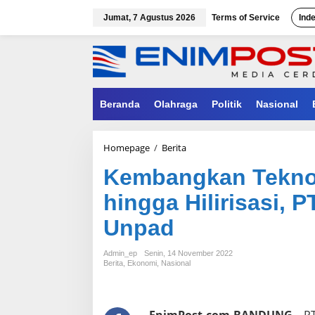
Lewati
ke
Jumat, 7 Agustus 2026
Terms of Service
Ind
konten
Beranda
Olahraga
Politik
Nasional
Kembangkan
Homepage
/
Berita
Teknologi
Kembangkan Teknol
Dekarbonisasi
hingga
hingga Hilirisasi,
Hilirisasi,
PTBA
Unpad
Gandeng
ITB
&
Admin_ep
Senin, 14 November 2022
Unpad
Berita
,
Ekonomi
,
Nasional