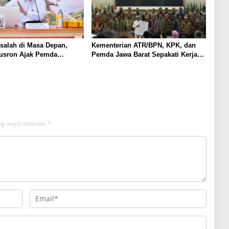
salah di Masa Depan,
Kementerian ATR/BPN, KPK, dan
Nusron Ajak Pemda
Pemda Jawa Barat Sepakati Kerja
Sertipikasi Tanah Rumah
Sama dalam Upaya Pencegahan
 NTT
Korupsi serta Penguatan Ekonomi
Daerah
g wajib ditandai
*