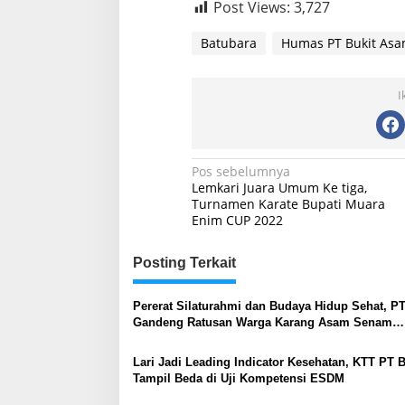
Post Views:
3,727
Batubara
Humas PT Bukit Asa
I
Navigasi
Pos sebelumnya
Lemkari Juara Umum Ke tiga,
pos
Turnamen Karate Bupati Muara
Enim CUP 2022
Posting Terkait
Pererat Silaturahmi dan Budaya Hidup Sehat, P
Gandeng Ratusan Warga Karang Asam Senam
Bersama
Lari Jadi Leading Indicator Kesehatan, KTT PT 
Tampil Beda di Uji Kompetensi ESDM