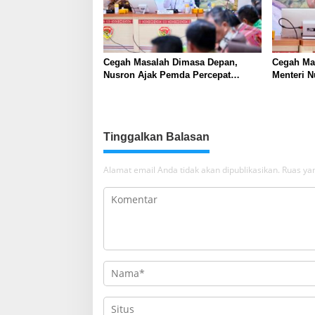
Cegah Masalah Dimasa Depan,
Cegah Ma
Nusron Ajak Pemda Percepat
Menteri 
Sertifikat Tanah Rumah Ibadah di
Percepat 
NTT
Ibadah di
Tinggalkan Balasan
Alamat email Anda tidak akan dipublikasikan.
Ruas yan