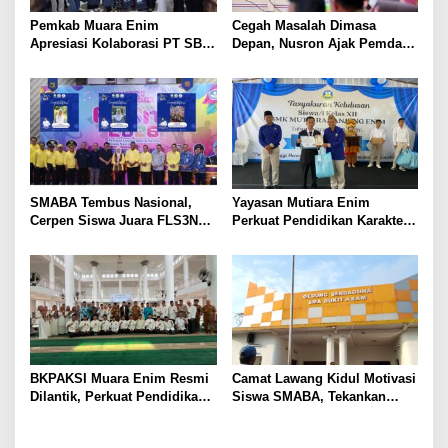
Pemkab Muara Enim
Cegah Masalah Dimasa
Apresiasi Kolaborasi PT SBS
Depan, Nusron Ajak Pemda
Dukung Skrining TBC bagi
Percepat Sertifikat Tanah
Warga Sekitar Tambang
Rumah Ibadah di NTT
SMABA Tembus Nasional,
Yayasan Mutiara Enim
Cerpen Siswa Juara FLS3N
Perkuat Pendidikan Karakter,
Sumsel
Tambah 100 Mushaf Al-Qur’an
dan 100 Buku Iqra untuk SMK
Mutiara
BKPAKSI Muara Enim Resmi
Camat Lawang Kidul Motivasi
Dilantik, Perkuat Pendidikan
Siswa SMABA, Tekankan
Al-Qur’an dan Ketahanan
Karakter dan Kepemimpinan
Keluarga
Generasi Muda