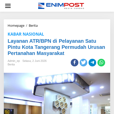
Lewati
ke
konten
Layanan
Homepage
/
Berita
ATR/BPN
KABAR NASIONAL
di
Pelayanan
Layanan ATR/BPN di Pelayanan Satu
Satu
Pintu Kota Tangerang Permudah Urusan
Pintu
Pertanahan Masyarakat
Kota
Tangerang
Admin_ep
Selasa, 2 Juni 2026
Permudah
Berita
Urusan
Pertanahan
Masyarakat