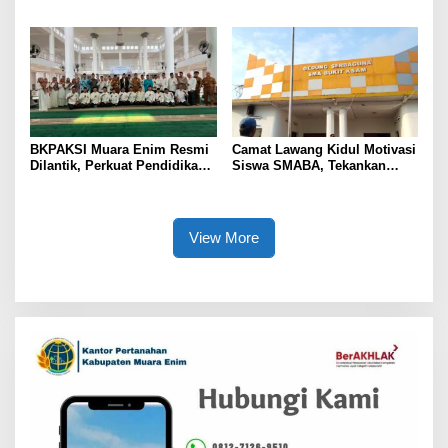
Sumsel
Tambah 100 Mushaf Al-Qur’an
dan 100 Buku Iqra untuk SMK
Mutiara
BKPAKSI Muara Enim Resmi
Camat Lawang Kidul Motivasi
Dilantik, Perkuat Pendidikan
Siswa SMABA, Tekankan
Al-Qur’an dan Ketahanan
Karakter dan Kepemimpinan
Keluarga
Generasi Muda
View More