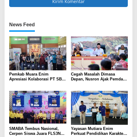
News Feed
Pemkab Muara Enim
Cegah Masalah Dimasa
Apresiasi Kolaborasi PT SBS
Depan, Nusron Ajak Pemda
Dukung Skrining TBC bagi
Percepat Sertifikat Tanah
Warga Sekitar Tambang
Rumah Ibadah di NTT
SMABA Tembus Nasional,
Yayasan Mutiara Enim
Cerpen Siswa Juara FLS3N
Perkuat Pendidikan Karakter,