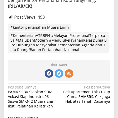
dengan Kantor Pertanahan Kota Tangerang.
(RIL/AR/CK)
Post Views:
493
#kantor pertanahan Muara Enim
#KementerianATRBPN #MelayaniProfesionalTerperca
ya #MajuDanModern #MenujuPelayananKelasDunia B
iro Hubungan Masyarakat Kementerian Agraria dan T
ata Ruang/Badan Pertanahan Nasional
Ikuti Kami
Navigasi
Pos sebelumnya
Pos berikutnya
PAMA SSBA Siapkan SDM
Beli Apartemen Tak Cukup
pos
Vokasi Siap Industri, 96
Cuma SHMSRS, Cek Juga
Siswa SMKN 2 Muara Enim
Hak atas Tanah Dasarnya
Ikuti Pelatihan Kelistrikan