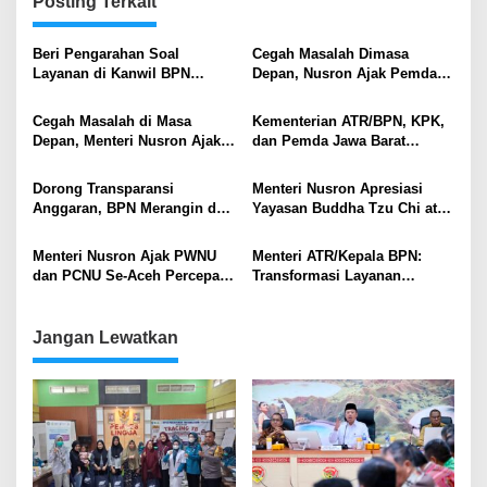
Posting Terkait
Beri Pengarahan Soal
Cegah Masalah Dimasa
Layanan di Kanwil BPN
Depan, Nusron Ajak Pemda
Provinsi NTT, Menteri
Percepat Sertifikat Tanah
Nusron: Gunakan Sudut
Rumah Ibadah di NTT
Cegah Masalah di Masa
Kementerian ATR/BPN, KPK,
Pandang Masyarakat
Depan, Menteri Nusron Ajak
dan Pemda Jawa Barat
Pemda Percepat Sertipikasi
Sepakati Kerja Sama dalam
Tanah Rumah Ibadah di NTT
Upaya Pencegahan Korupsi
Dorong Transparansi
Menteri Nusron Apresiasi
serta Penguatan Ekonomi
Anggaran, BPN Merangin dan
Yayasan Buddha Tzu Chi atas
Daerah
BRI Bangko Teken PKS
Dukungan Pembangunan
Penerbitan KKP
Huntap bagi Korban Bencana
Menteri Nusron Ajak PWNU
Menteri ATR/Kepala BPN:
di Aceh Tamiang
dan PCNU Se-Aceh Percepat
Transformasi Layanan
Sertipikasi Tanah Wakaf
Pertanahan Harus
Berorientasi pada Kepuasan
Masyarakat
Jangan Lewatkan