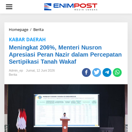
Lewati
ke
konten
Meningkat
Homepage
/
Berita
206%,
KABAR DAERAH
Menteri
Nusron
Meningkat 206%, Menteri Nusron
Apresiasi
Apresiasi Peran Nazir dalam Percepatan
Peran
Sertipikasi Tanah Wakaf
Nazir
dalam
Admin_ep
Jumat, 12 Juni 2026
Percepatan
Berita
Sertipikasi
Tanah
Wakaf