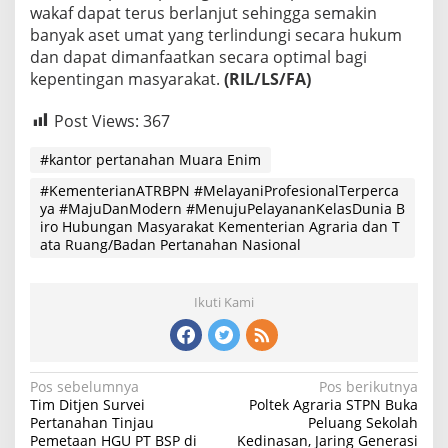
wakaf dapat terus berlanjut sehingga semakin
banyak aset umat yang terlindungi secara hukum
dan dapat dimanfaatkan secara optimal bagi
kepentingan masyarakat.
(RIL/LS/FA)
Post Views:
367
#kantor pertanahan Muara Enim
#KementerianATRBPN #MelayaniProfesionalTerperca
ya #MajuDanModern #MenujuPelayananKelasDunia B
iro Hubungan Masyarakat Kementerian Agraria dan T
ata Ruang/Badan Pertanahan Nasional
Ikuti Kami
Navigasi
Pos sebelumnya
Pos berikutnya
Tim Ditjen Survei
Poltek Agraria STPN Buka
pos
Pertanahan Tinjau
Peluang Sekolah
Pemetaan HGU PT BSP di
Kedinasan, Jaring Generasi