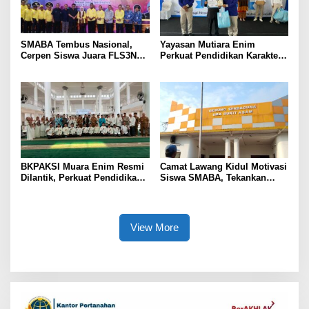
SMABA Tembus Nasional,
Yayasan Mutiara Enim
Cerpen Siswa Juara FLS3N
Perkuat Pendidikan Karakter,
Sumsel
Tambah 100 Mushaf Al-Qur’an
dan 100 Buku Iqra untuk SMK
Mutiara
BKPAKSI Muara Enim Resmi
Camat Lawang Kidul Motivasi
Dilantik, Perkuat Pendidikan
Siswa SMABA, Tekankan
Al-Qur’an dan Ketahanan
Karakter dan Kepemimpinan
Keluarga
Generasi Muda
View More