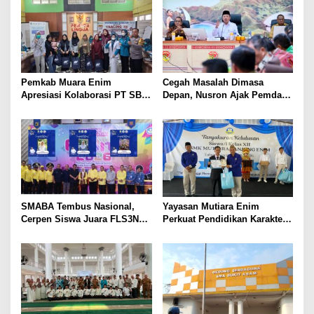
Pemkab Muara Enim
Cegah Masalah Dimasa
Apresiasi Kolaborasi PT SBS
Depan, Nusron Ajak Pemda
Dukung Skrining TBC bagi
Percepat Sertifikat Tanah
Warga Sekitar Tambang
Rumah Ibadah di NTT
SMABA Tembus Nasional,
Yayasan Mutiara Enim
Cerpen Siswa Juara FLS3N
Perkuat Pendidikan Karakter,
Sumsel
Tambah 100 Mushaf Al-Qur’an
dan 100 Buku Iqra untuk SMK
Mutiara