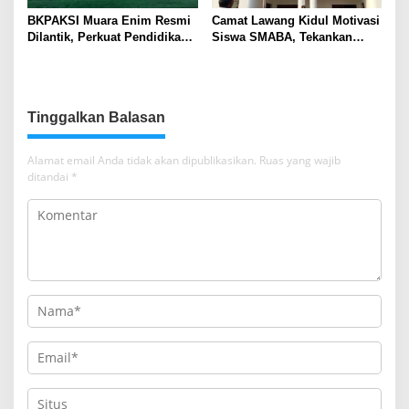
BKPAKSI Muara Enim Resmi
Camat Lawang Kidul Motivasi
Dilantik, Perkuat Pendidikan
Siswa SMABA, Tekankan
Al-Qur’an dan Ketahanan
Karakter dan Kepemimpinan
Keluarga
Generasi Muda
Tinggalkan Balasan
Alamat email Anda tidak akan dipublikasikan.
Ruas yang wajib
ditandai
*