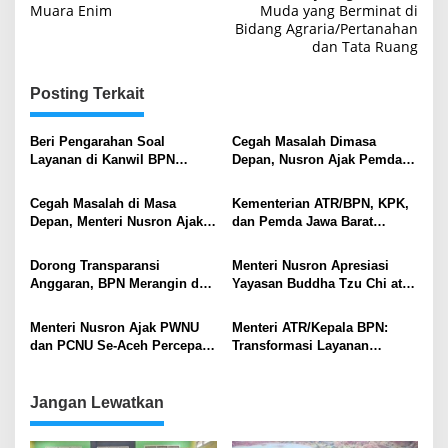
Muara Enim
Muda yang Berminat di
Bidang Agraria/Pertanahan
dan Tata Ruang
Posting Terkait
Beri Pengarahan Soal
Cegah Masalah Dimasa
Layanan di Kanwil BPN
Depan, Nusron Ajak Pemda
Provinsi NTT, Menteri
Percepat Sertifikat Tanah
Nusron: Gunakan Sudut
Rumah Ibadah di NTT
Cegah Masalah di Masa
Kementerian ATR/BPN, KPK,
Pandang Masyarakat
Depan, Menteri Nusron Ajak
dan Pemda Jawa Barat
Pemda Percepat Sertipikasi
Sepakati Kerja Sama dalam
Tanah Rumah Ibadah di NTT
Upaya Pencegahan Korupsi
Dorong Transparansi
Menteri Nusron Apresiasi
serta Penguatan Ekonomi
Anggaran, BPN Merangin dan
Yayasan Buddha Tzu Chi atas
Daerah
BRI Bangko Teken PKS
Dukungan Pembangunan
Penerbitan KKP
Huntap bagi Korban Bencana
Menteri Nusron Ajak PWNU
Menteri ATR/Kepala BPN:
di Aceh Tamiang
dan PCNU Se-Aceh Percepat
Transformasi Layanan
Sertipikasi Tanah Wakaf
Pertanahan Harus
Berorientasi pada Kepuasan
Masyarakat
Jangan Lewatkan