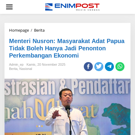
Lewati
ke
konten
Menteri
Homepage
/
Berita
Nusron:
Menteri Nusron: Masyarakat Adat Papua
Masyarakat
Adat
Tidak Boleh Hanya Jadi Penonton
Papua
Perkembangan Ekonomi
Tidak
Boleh
Admin_ep
Kamis, 20 November 2025
Hanya
Berita
,
Nasional
Jadi
Penonton
Perkembangan
Ekonomi