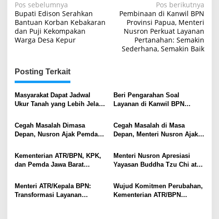
Navigasi
Pos sebelumnya
Pos berikutnya
Bupati Edison Serahkan
Pembinaan di Kanwil BPN
pos
Bantuan Korban Kebakaran
Provinsi Papua, Menteri
dan Puji Kekompakan
Nusron Perkuat Layanan
Warga Desa Kepur
Pertanahan: Semakin
Sederhana, Semakin Baik
Posting Terkait
Masyarakat Dapat Jadwal
Beri Pengarahan Soal
Ukur Tanah yang Lebih Jelas
Layanan di Kanwil BPN
Berkat Layanan Pengukuran
Provinsi NTT, Menteri
Terjadwal
Nusron: Gunakan Sudut
Cegah Masalah Dimasa
Cegah Masalah di Masa
Pandang Masyarakat
Depan, Nusron Ajak Pemda
Depan, Menteri Nusron Ajak
Percepat Sertifikat Tanah
Pemda Percepat Sertipikasi
Rumah Ibadah di NTT
Tanah Rumah Ibadah di NTT
Kementerian ATR/BPN, KPK,
Menteri Nusron Apresiasi
dan Pemda Jawa Barat
Yayasan Buddha Tzu Chi atas
Sepakati Kerja Sama dalam
Dukungan Pembangunan
Upaya Pencegahan Korupsi
Huntap bagi Korban Bencana
Menteri ATR/Kepala BPN:
Wujud Komitmen Perubahan,
serta Penguatan Ekonomi
di Aceh Tamiang
Transformasi Layanan
Kementerian ATR/BPN
Daerah
Pertanahan Harus
Tawarkan Optimalisasi Kerja
Berorientasi pada Kepuasan
Sama dengan Pemda Se-