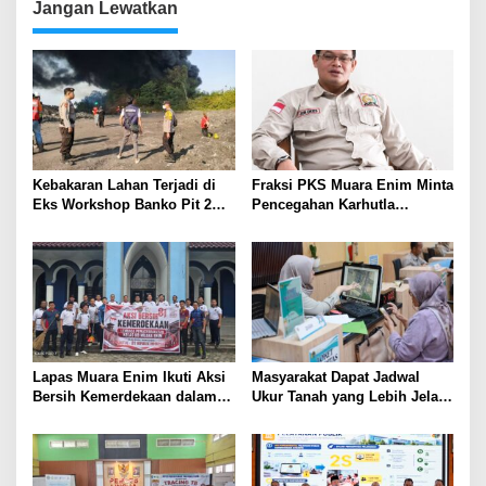
Masyarakat
Lampung
Jangan Lewatkan
Kebakaran Lahan Terjadi di
Fraksi PKS Muara Enim Minta
Eks Workshop Banko Pit 2
Pencegahan Karhutla
Muara Enim
Diperkuat
Lapas Muara Enim Ikuti Aksi
Masyarakat Dapat Jadwal
Bersih Kemerdekaan dalam
Ukur Tanah yang Lebih Jelas
Rangka HUT ke-81 Republik
Berkat Layanan Pengukuran
Indonesia
Terjadwal