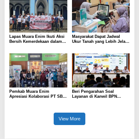
Lapas Muara Enim Ikuti Aksi
Masyarakat Dapat Jadwal
Bersih Kemerdekaan dalam
Ukur Tanah yang Lebih Jelas
Rangka HUT ke-81 Republik
Berkat Layanan Pengukuran
Indonesia
Terjadwal
Pemkab Muara Enim
Beri Pengarahan Soal
Apresiasi Kolaborasi PT SBS
Layanan di Kanwil BPN
Dukung Skrining TBC bagi
Provinsi NTT, Menteri
Warga Sekitar Tambang
Nusron: Gunakan Sudut
Pandang Masyarakat
View More