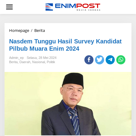
Lewati
ke
konten
Nasdem
Homepage
/
Berita
Tunggu
Nasdem Tunggu Hasil Survey Kandidat
Hasil
Survey
Pilbub Muara Enim 2024
Kandidat
Pilbub
Admin_ep
Selasa, 28 Mei 2024
Berita
,
Daerah
,
Nasional
Muara
,
Politik
Enim
2024