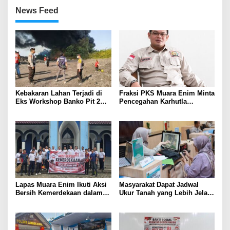
News Feed
Kebakaran Lahan Terjadi di
Fraksi PKS Muara Enim Minta
Eks Workshop Banko Pit 2
Pencegahan Karhutla
Muara Enim
Diperkuat
Lapas Muara Enim Ikuti Aksi
Masyarakat Dapat Jadwal
Bersih Kemerdekaan dalam
Ukur Tanah yang Lebih Jelas
Rangka HUT ke-81 Republik
Berkat Layanan Pengukuran
Indonesia
Terjadwal