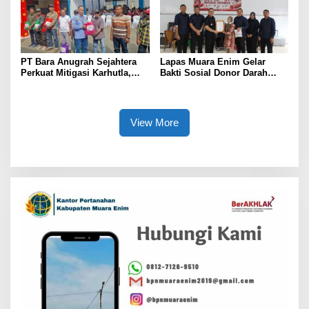
PT Bara Anugrah Sejahtera
Lapas Muara Enim Gelar
Perkuat Mitigasi Karhutla,
Bakti Sosial Donor Darah
Bersinergi dengan Polsek
dalam Rangka Memperingati
Lawang Kidul Edukasi Warga
HUT ke-81 Republik Indonesia
View More