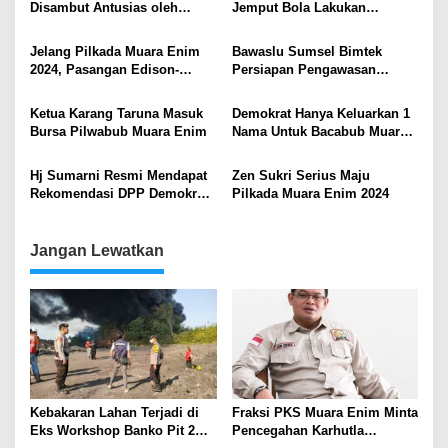
Disambut Antusias oleh
Jemput Bola Lakukan
Warga Desa Tebat Agung dan
Perekaman E-KTP di Sekolah
Jumenang, Kecamatan
Jelang Pilkada Muara Enim
Bawaslu Sumsel Bimtek
Rambang Niru
2024, Pasangan Edison-
Persiapan Pengawasan
Sumarni Jalani Cek
Pilkada Serentak 2024
Kesehatan di RSUP Dr HM
Ketua Karang Taruna Masuk
Demokrat Hanya Keluarkan 1
Husin Palembang
Bursa Pilwabub Muara Enim
Nama Untuk Bacabub Muara
Enim, Ir Hj Sumarni MSi
Berpeluang Dapat Rekom
Hj Sumarni Resmi Mendapat
Zen Sukri Serius Maju
Rekomendasi DPP Demokrat
Pilkada Muara Enim 2024
di Pilkada Muara Enim 2024
Jangan Lewatkan
Kebakaran Lahan Terjadi di
Fraksi PKS Muara Enim Minta
Eks Workshop Banko Pit 2
Pencegahan Karhutla