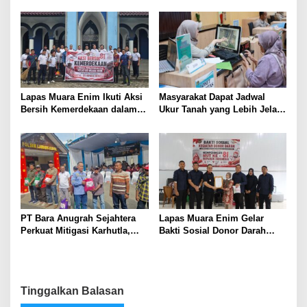
Muara Enim
Diperkuat
Lapas Muara Enim Ikuti Aksi
Masyarakat Dapat Jadwal
Bersih Kemerdekaan dalam
Ukur Tanah yang Lebih Jelas
Rangka HUT ke-81 Republik
Berkat Layanan Pengukuran
Indonesia
Terjadwal
PT Bara Anugrah Sejahtera
Lapas Muara Enim Gelar
Perkuat Mitigasi Karhutla,
Bakti Sosial Donor Darah
Bersinergi dengan Polsek
dalam Rangka Memperingati
Lawang Kidul Edukasi Warga
HUT ke-81 Republik Indonesia
Tinggalkan Balasan