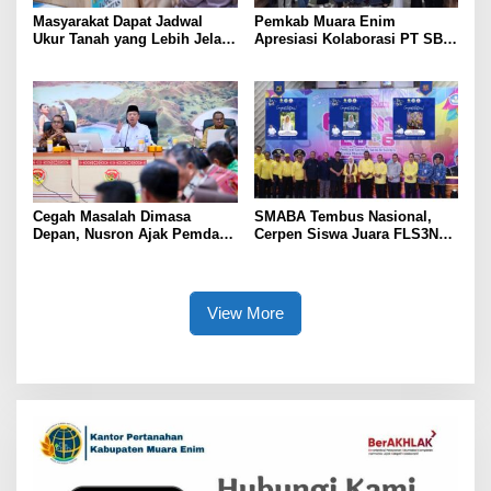
Masyarakat Dapat Jadwal
Pemkab Muara Enim
Ukur Tanah yang Lebih Jelas
Apresiasi Kolaborasi PT SBS
Berkat Layanan Pengukuran
Dukung Skrining TBC bagi
Terjadwal
Warga Sekitar Tambang
Cegah Masalah Dimasa
SMABA Tembus Nasional,
Depan, Nusron Ajak Pemda
Cerpen Siswa Juara FLS3N
Percepat Sertifikat Tanah
Sumsel
Rumah Ibadah di NTT
View More