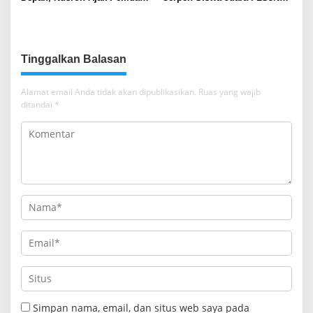
Percepat Sertifikat Tanah
Sumsel
Rumah Ibadah di NTT
Tinggalkan Balasan
Alamat email Anda tidak akan dipublikasikan.
Ruas yang wajib
ditandai
*
Simpan nama, email, dan situs web saya pada