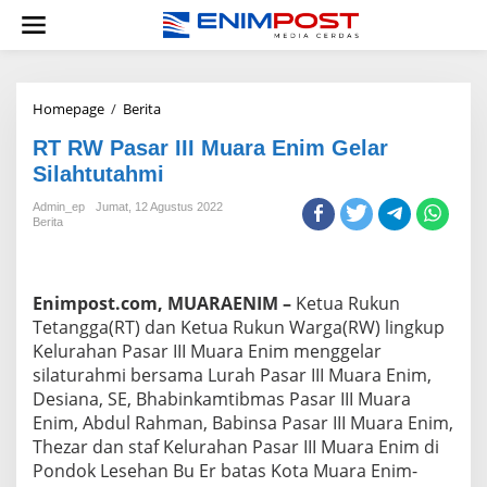
Lewati
ke
konten
RT
Homepage
/
Berita
RW
RT RW Pasar III Muara Enim Gelar
Pasar
III
Silahtutahmi
Muara
Enim
Admin_ep
Jumat, 12 Agustus 2022
Berita
Gelar
Silahtutahmi
Enimpost.com, MUARAENIM –
Ketua Rukun
Tetangga(RT) dan Ketua Rukun Warga(RW) lingkup
Kelurahan Pasar III Muara Enim menggelar
silaturahmi bersama Lurah Pasar III Muara Enim,
Desiana, SE, Bhabinkamtibmas Pasar III Muara
Enim, Abdul Rahman, Babinsa Pasar III Muara Enim,
Thezar dan staf Kelurahan Pasar III Muara Enim di
Pondok Lesehan Bu Er batas Kota Muara Enim-