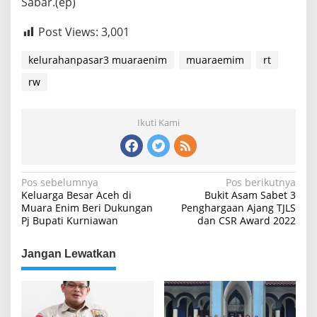
Sabar.(ep)
Post Views:
3,001
kelurahanpasar3 muaraenim
muaraemim
rt
rw
Ikuti Kami
Navigasi
Pos sebelumnya
Pos berikutnya
Keluarga Besar Aceh di
Bukit Asam Sabet 3
pos
Muara Enim Beri Dukungan
Penghargaan Ajang TJLS
Pj Bupati Kurniawan
dan CSR Award 2022
Jangan Lewatkan