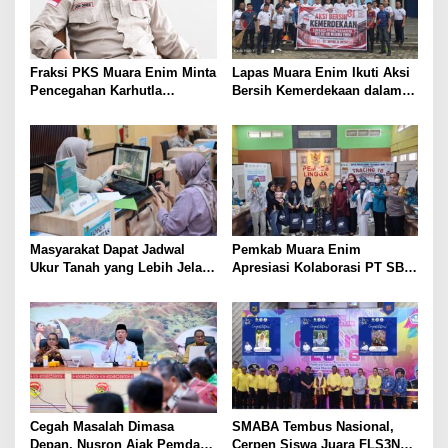
Fraksi PKS Muara Enim Minta
Lapas Muara Enim Ikuti Aksi
Pencegahan Karhutla
Bersih Kemerdekaan dalam
Diperkuat
Rangka HUT ke-81 Republik
Indonesia
Masyarakat Dapat Jadwal
Pemkab Muara Enim
Ukur Tanah yang Lebih Jelas
Apresiasi Kolaborasi PT SBS
Berkat Layanan Pengukuran
Dukung Skrining TBC bagi
Terjadwal
Warga Sekitar Tambang
Cegah Masalah Dimasa
SMABA Tembus Nasional,
Depan, Nusron Ajak Pemda
Cerpen Siswa Juara FLS3N