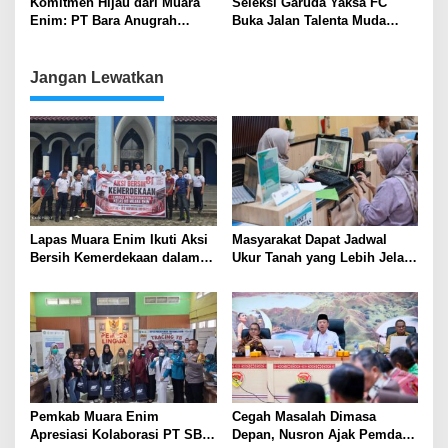
Komitmen Hijau dari Muara
Seleksi Garuda Yaksa FC
Enim: PT Bara Anugrah
Buka Jalan Talenta Muda
Sejahtera Tutup Hari
Sumsel
Lingkungan Hidup dengan
Aksi Susur Sungai
Jangan Lewatkan
Lapas Muara Enim Ikuti Aksi
Masyarakat Dapat Jadwal
Bersih Kemerdekaan dalam
Ukur Tanah yang Lebih Jelas
Rangka HUT ke-81 Republik
Berkat Layanan Pengukuran
Indonesia
Terjadwal
Pemkab Muara Enim
Cegah Masalah Dimasa
Apresiasi Kolaborasi PT SBS
Depan, Nusron Ajak Pemda