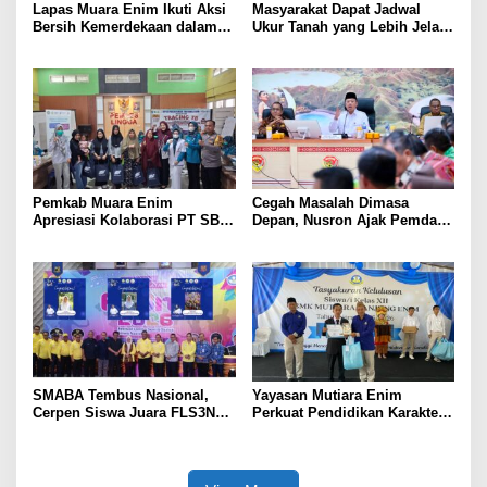
Lapas Muara Enim Ikuti Aksi
Masyarakat Dapat Jadwal
Bersih Kemerdekaan dalam
Ukur Tanah yang Lebih Jelas
Rangka HUT ke-81 Republik
Berkat Layanan Pengukuran
Indonesia
Terjadwal
Pemkab Muara Enim
Cegah Masalah Dimasa
Apresiasi Kolaborasi PT SBS
Depan, Nusron Ajak Pemda
Dukung Skrining TBC bagi
Percepat Sertifikat Tanah
Warga Sekitar Tambang
Rumah Ibadah di NTT
SMABA Tembus Nasional,
Yayasan Mutiara Enim
Cerpen Siswa Juara FLS3N
Perkuat Pendidikan Karakter,
Sumsel
Tambah 100 Mushaf Al-Qur’an
dan 100 Buku Iqra untuk SMK
Mutiara