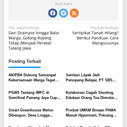
Ikuti Kami
Navigasi
Pos sebelumnya
Pos berikutnya
Dari Drainase hingga Balai
Sertipikat Tanah Hilang?
pos
Warga, Gotong Royong
Berikut Panduan Cara
Tetap Menjadi Perekat
Mengurusnya
Talang Jawa
Posting Terkait
AKIPBA Dukung Semangat
Sanitasi Layak Jadi
Kebersamaan Warga Tegal
Penopang Belajar, PT SBS
Rejo Sambut HUT RI Ke-81
Bantu Renovasi WC SD
Xaverius Emmanuel
PSWS Tantang IMFC di
Kolaborasi Cegah Stunting,
Semifinal Panang Jaya Cup,
Edukasi Orang Tua Dimulai
Derbi Sesama Tim Muara
dari Balita Sehat
Enim
Smart Greenhouse Melon
Produk UMKM Binaan PAMA
Dibangun, Desa Lingga
Masuk Hypermart, Peluang
Kembangkan Ekonomi Baru
Pasar Kian Terbuka