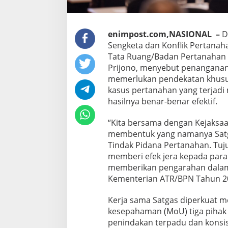
enimpost.com,NASIONAL –
Di
Sengketa dan Konflik Pertanah
Tata Ruang/Badan Pertanahan N
Prijono, menyebut penanganan 
memerlukan pendekatan khusus
kasus pertanahan yang terjadi 
hasilnya benar-benar efektif.
“Kita bersama dengan Kejaksaa
membentuk yang namanya Satg
Tindak Pidana Pertanahan. Tu
memberi efek jera kepada para 
memberikan pengarahan dalam 
Kementerian ATR/BPN Tahun 2025
Kerja sama Satgas diperkuat m
kesepahaman (MoU) tiga pihak 
penindakan terpadu dan konsist