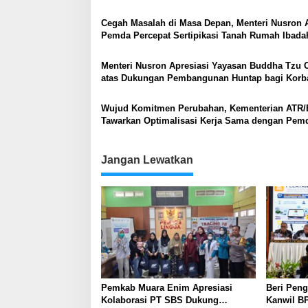
Masyarakat
Cegah Masalah di Masa Depan, Menteri Nusron 
Pemda Percepat Sertipikasi Tanah Rumah Ibada
NTT
Menteri Nusron Apresiasi Yayasan Buddha Tzu 
atas Dukungan Pembangunan Huntap bagi Korb
Bencana di Aceh Tamiang
Wujud Komitmen Perubahan, Kementerian ATR
Tawarkan Optimalisasi Kerja Sama dengan Pem
Lampung
Jangan Lewatkan
Pemkab Muara Enim Apresiasi
Beri Peng
Kolaborasi PT SBS Dukung
Kanwil BP