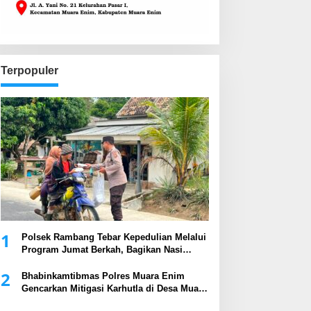
Terpopuler
1
Polsek Rambang Tebar Kepedulian Melalui
Program Jumat Berkah, Bagikan Nasi
Kotak kepada Masyarakat
2
Bhabinkamtibmas Polres Muara Enim
Gencarkan Mitigasi Karhutla di Desa Muara
Harapan