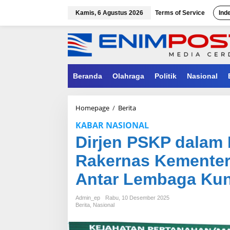
Lewati
ke
Kamis, 6 Agustus 2026
Terms of Service
Ind
konten
Beranda
Olahraga
Politik
Nasional
Dirjen
Homepage
/
Berita
PSKP
KABAR NASIONAL
dalam
Pengarahan
Dirjen PSKP dala
Umum
Rakernas
Rakernas Kementer
Kementerian
ATR/BPN:
Antar Lembaga Kun
Kolaborasi
Antar
Admin_ep
Rabu, 10 Desember 2025
Lembaga
Berita
,
Nasional
Kunci
Berantas
Mafia