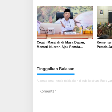
Skrining TBC bagi Warga Sekitar
Nusron: 
Tambang
Masyarak
Cegah Masalah di Masa Depan,
Kementer
Menteri Nusron Ajak Pemda
Pemda Jaw
Percepat Sertipikasi Tanah Rumah
Sama dal
Ibadah di NTT
Korupsi 
Daerah
Tinggalkan Balasan
Alamat email Anda tidak akan dipublikasikan.
Ruas yan