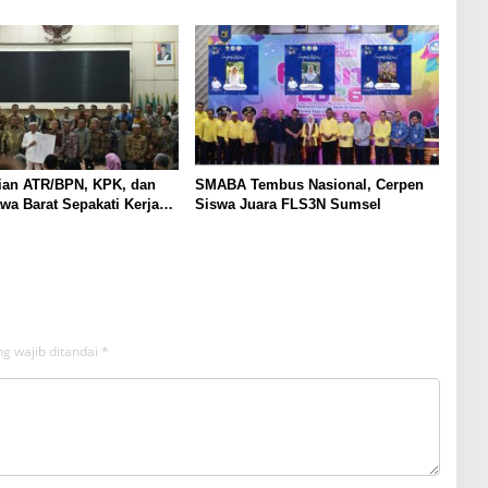
Gunakan Sudut Pandang
Sertifikat Tanah Rumah Ibadah di
at
NTT
ian ATR/BPN, KPK, dan
SMABA Tembus Nasional, Cerpen
a Barat Sepakati Kerja
Siswa Juara FLS3N Sumsel
am Upaya Pencegahan
serta Penguatan Ekonomi
g wajib ditandai
*