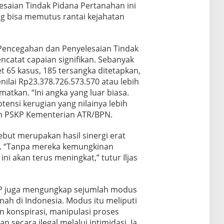
saian Tindak Pidana Pertanahan ini
g bisa memutus rantai kejahatan
Pencegahan dan Penyelesaian Tindak
catat capaian signifikan. Sebanyak
et 65 kasus, 185 tersangka ditetapkan,
nilai Rp23.378.726.573.570 atau lebih
amatkan. “Ini angka yang luar biasa.
nsi kerugian yang nilainya lebih
jen PSKP Kementerian ATR/BPN.
but merupakan hasil sinergi erat
. “Tanpa mereka kemungkinan
ni akan terus meningkat,” tutur Iljas
KP juga mengungkap sejumlah modus
nah di Indonesia. Modus itu meliputi
 konspirasi, manipulasi proses
secara ilegal melalui intimidasi. Ia