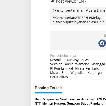
Post Views:
1,347
#kantor pertanahan Muara Enim
#KementerianATRBPN #Melayani
n #MenujuPelayananKelasDunia
I
Navigasi
Pos sebelumnya
Resmikan Tamasya & Wisuda
pos
Sekolah Lansia, Wamendukbangga
RI Puji Langkah Nyata Pemkab.
Muara Enim Wujudkan Keluarga
Berkualitas
Posting Terkait
Beri Pengarahan Soal Layanan di Kanwil BPN Pr
NTT, Menteri Nusron: Gunakan Sudut Pandang