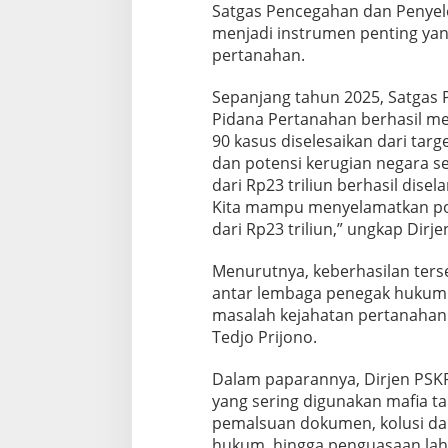
Satgas Pencegahan dan Penyele
menjadi instrumen penting yan
pertanahan.
Sepanjang tahun 2025, Satgas 
Pidana Pertanahan berhasil men
90 kasus diselesaikan dari targ
dan potensi kerugian negara se
dari Rp23 triliun berhasil disel
Kita mampu menyelamatkan pote
dari Rp23 triliun,” ungkap Dir
Menurutnya, keberhasilan terse
antar lembaga penegak hukum
masalah kejahatan pertanahan i
Tedjo Prijono.
Dalam paparannya, Dirjen PS
yang sering digunakan mafia ta
pemalsuan dokumen, kolusi dan
hukum, hingga penguasaan lahan 