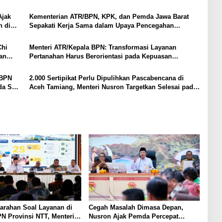
Ajak
Kementerian ATR/BPN, KPK, dan Pemda Jawa Barat
h di
Sepakati Kerja Sama dalam Upaya Pencegahan
Korupsi serta Penguatan Ekonomi Daerah
Chi
Menteri ATR/Kepala BPN: Transformasi Layanan
an
Pertanahan Harus Berorientasi pada Kepuasan
Masyarakat
/BPN
2.000 Sertipikat Perlu Dipulihkan Pascabencana di
da Se-
Aceh Tamiang, Menteri Nusron Targetkan Selesai pada
Akhir Desember
arahan Soal Layanan di
Cegah Masalah Dimasa Depan,
N Provinsi NTT, Menteri
Nusron Ajak Pemda Percepat