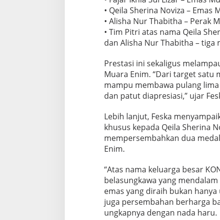
• Qeila Sherina Noviza – Emas 
• Alisha Nur Thabitha – Perak M
• Tim Pitri atas nama Qeila She
dan Alisha Nur Thabitha – tiga
Prestasi ini sekaligus melampa
Muara Enim. “Dari target satu
mampu membawa pulang lima em
dan patut diapresiasi,” ujar F
Lebih lanjut, Feska menyampa
khusus kepada Qeila Sherina No
mempersembahkan dua medali
Enim.
“Atas nama keluarga besar KO
belasungkawa yang mendalam k
emas yang diraih bukan hanya
juga persembahan berharga ba
ungkapnya dengan nada haru.