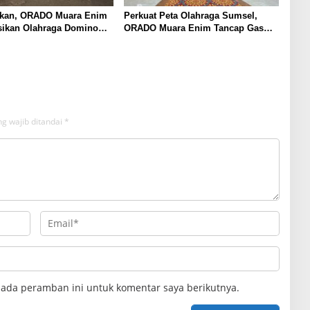
kan, ORADO Muara Enim
Perkuat Peta Olahraga Sumsel,
sikan Olahraga Domino
ORADO Muara Enim Tancap Gas
n HUT Kelurahan
Bangun Atlet Domino
m ke-30
g wajib ditandai
*
pada peramban ini untuk komentar saya berikutnya.