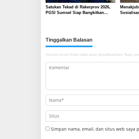
Satukan Tekad di Rakerprov 2026,
Menakjub
PGSI Sumsel Siap Bangkitkan
Sosialisa
Gulat Bumi Sriwijaya
Meriahka
Muaraeni
Tinggalkan Balasan
Alamat email Anda tidak akan dipublikasikan.
Ruas yan
Simpan nama, email, dan situs web saya 