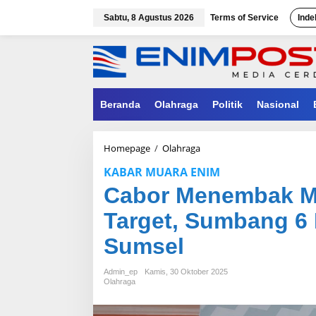
Lewati
ke
Sabtu, 8 Agustus 2026
Terms of Service
Inde
konten
Beranda
Olahraga
Politik
Nasional
Cabor
Homepage
/
Olahraga
Menembak
KABAR MUARA ENIM
Muara
Enim
Cabor Menembak M
Tembus
Target,
Target, Sumbang 6 
Sumbang
6
Sumsel
Medali
di
Admin_ep
Kamis, 30 Oktober 2025
Porprov
Olahraga
XV
Sumsel