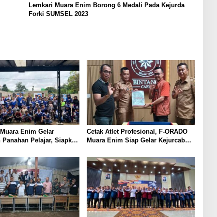
Lemkari Muara Enim Borong 6 Medali Pada Kejurda
Forki SUMSEL 2023
Muara Enim Gelar
Cetak Atlet Profesional, F-ORADO
Panahan Pelajar, Siapkan
Muara Enim Siap Gelar Kejurcab
i Atlet ke Level Provinsi
Perdana Februari Mendatang
nal