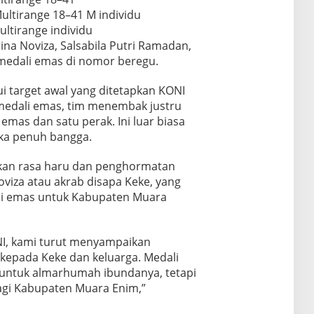
Multirange 18–41 M individu
ultirange individu
rina Noviza, Salsabila Putri Ramadan,
 medali emas di nomor beregu.
ui target awal yang ditetapkan KONI
 medali emas, tim menembak justru
as dan satu perak. Ini luar biasa
eska penuh bangga.
ikan rasa haru dan penghormatan
viza atau akrab disapa Keke, yang
 emas untuk Kabupaten Muara
NI, kami turut menyampaikan
epada Keke dan keluarga. Medali
 untuk almarhumah ibundanya, tetapi
gi Kabupaten Muara Enim,”