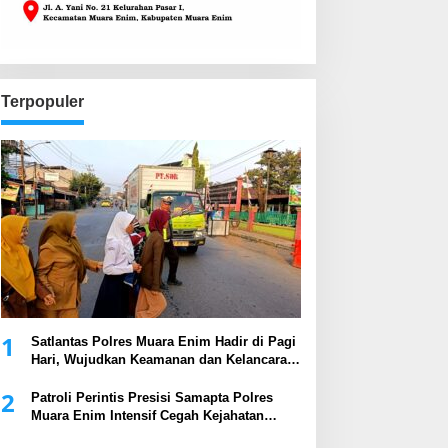
Terpopuler
1
Satlantas Polres Muara Enim Hadir di Pagi
Hari, Wujudkan Keamanan dan Kelancaran
Arus Lalu Lintas
2
Patroli Perintis Presisi Samapta Polres
Muara Enim Intensif Cegah Kejahatan
Malam Hari