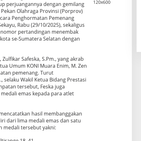
p perjuangannya dengan gemilang
 Pekan Olahraga Provinsi (Porprov)
pacara Penghormatan Pemenang
ekayu, Rabu (29/10/2025), sekaligus
h nomor pertandingan menembak
n/kota se-Sumatera Selatan dengan
Zulfikar Safeska, S.Pm., yang akrab
Ketua Umum KONI Muara Enim, M. Zen
matan pemenang. Turut
 selaku Wakil Ketua Bidang Prestasi
patan tersebut, Feska juga
edali emas kepada para atlet
mencatatkan hasil membanggakan
iri dari lima medali emas dan satu
n medali tersebut yakni:
ultirange 18–41