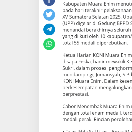
Kabupaten Muara Enim menutu
pada hari terakhir pelaksanaan
XV Sumatera Selatan 2025. U
(UPP) digelar di Gedung BPPD S
menandai berakhirnya seluru
yang diikuti oleh 10 kabupate
total 55 medali diperebutkan.
Ketua Harian KONI Muara Enim, 
disapa Feska, hadir mewakili 
Sukri, dalam prosesi penghor
mendampingi, Jumansyah, S.Pd.,
KONI Muara Enim. Dalam kesem
berkesempatan mengalungkan m
berprestasi.
Cabor Menembak Muara Enim 
dengan total enam medali, terd
medali perak. Rincian peroleha
• Fajar Ikhla Sul Lizar – Emas M