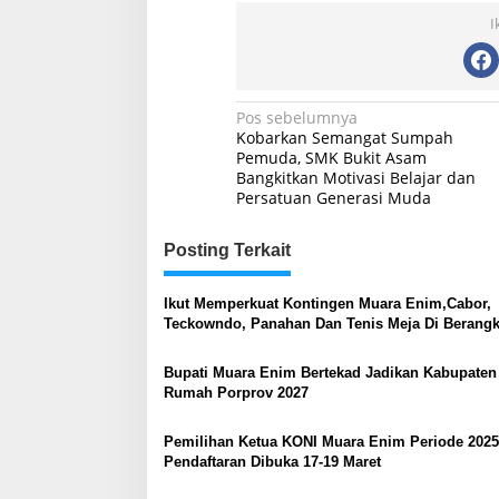
I
Navigasi
Pos sebelumnya
Kobarkan Semangat Sumpah
pos
Pemuda, SMK Bukit Asam
Bangkitkan Motivasi Belajar dan
Persatuan Generasi Muda
Posting Terkait
Ikut Memperkuat Kontingen Muara Enim,Cabor,
Teckowndo, Panahan Dan Tenis Meja Di Berangk
Ke Porprov XV Muba
Bupati Muara Enim Bertekad Jadikan Kabupaten
Rumah Porprov 2027
Pemilihan Ketua KONI Muara Enim Periode 2025
Pendaftaran Dibuka 17-19 Maret