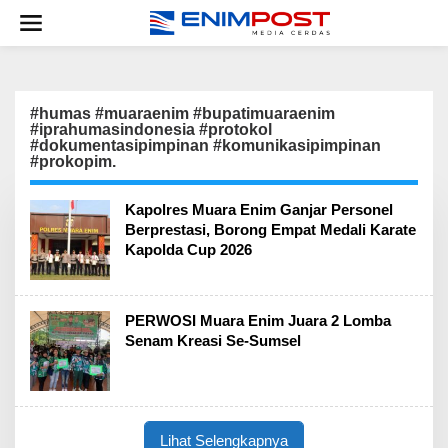
Lewati
ke
konten
#humas #muaraenim #bupatimuaraenim
#iprahumasindonesia #protokol
#dokumentasipimpinan #komunikasipimpinan
#prokopim.
Kapolres Muara Enim Ganjar Personel
Berprestasi, Borong Empat Medali Karate
Kapolda Cup 2026
PERWOSI Muara Enim Juara 2 Lomba
Senam Kreasi Se-Sumsel
Lihat Selengkapnya