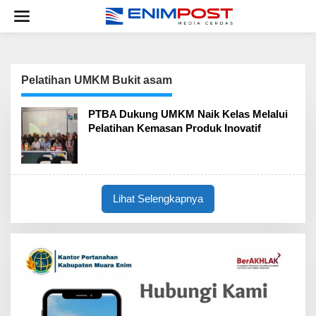
Lewati
ke
konten
Pelatihan UMKM Bukit asam
PTBA Dukung UMKM Naik Kelas Melalui
Pelatihan Kemasan Produk Inovatif
Lihat Selengkapnya