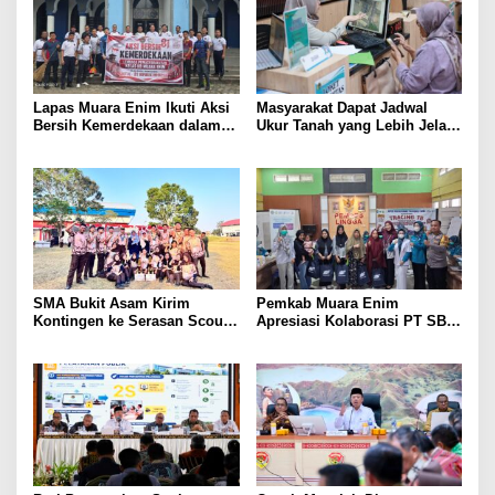
Lapas Muara Enim Ikuti Aksi
Masyarakat Dapat Jadwal
Bersih Kemerdekaan dalam
Ukur Tanah yang Lebih Jelas
Rangka HUT ke-81 Republik
Berkat Layanan Pengukuran
Indonesia
Terjadwal
SMA Bukit Asam Kirim
Pemkab Muara Enim
Kontingen ke Serasan Scout
Apresiasi Kolaborasi PT SBS
Competition 2026, Perkuat
Dukung Skrining TBC bagi
Karakter dan Kepemimpinan
Warga Sekitar Tambang
Siswa