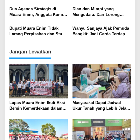
di Tengah Tantangan Digital
Komitmen Muara Enim
Ramah Anak .
Dua Agenda Strategis di
Dian dan Mimpi yang
Muara Enim, Anggota Komisi
Mengudara: Dari Lorong
XI DPR Serap Aspirasi
Pasar ke Langit Prestasi
Kampus dan Tinjau Dapur
Bupati Muara Enim Tidak
Wahyu Sanjaya Ajak Pemuda
MBG
Larang Perpisahan dan Study
Bangkit: Jadi Garda Terdepan
Tour Sekolah, Asal Patuhi
Jaga NKRI
Edaran
Jangan Lewatkan
Lapas Muara Enim Ikuti Aksi
Masyarakat Dapat Jadwal
Bersih Kemerdekaan dalam
Ukur Tanah yang Lebih Jelas
Rangka HUT ke-81 Republik
Berkat Layanan Pengukuran
Indonesia
Terjadwal