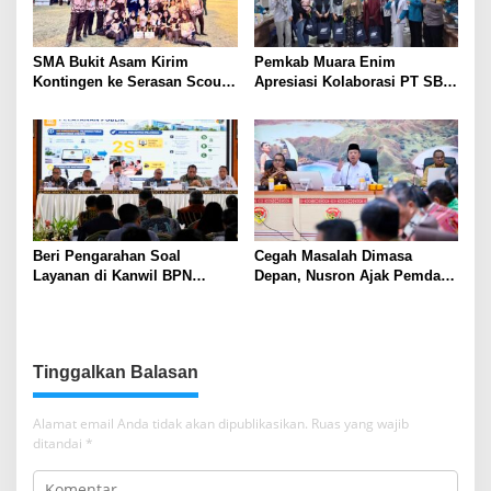
SMA Bukit Asam Kirim
Pemkab Muara Enim
Kontingen ke Serasan Scout
Apresiasi Kolaborasi PT SBS
Competition 2026, Perkuat
Dukung Skrining TBC bagi
Karakter dan Kepemimpinan
Warga Sekitar Tambang
Siswa
Beri Pengarahan Soal
Cegah Masalah Dimasa
Layanan di Kanwil BPN
Depan, Nusron Ajak Pemda
Provinsi NTT, Menteri
Percepat Sertifikat Tanah
Nusron: Gunakan Sudut
Rumah Ibadah di NTT
Pandang Masyarakat
Tinggalkan Balasan
Alamat email Anda tidak akan dipublikasikan.
Ruas yang wajib
ditandai
*