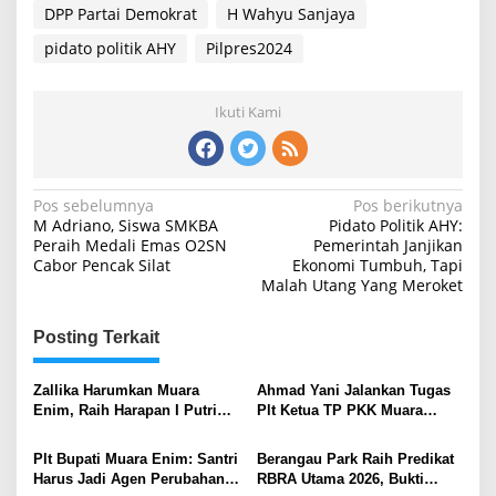
DPP Partai Demokrat
H Wahyu Sanjaya
pidato politik AHY
Pilpres2024
Ikuti Kami
Navigasi
Pos sebelumnya
Pos berikutnya
M Adriano, Siswa SMKBA
Pidato Politik AHY:
pos
Peraih Medali Emas O2SN
Pemerintah Janjikan
Cabor Pencak Silat
Ekonomi Tumbuh, Tapi
Malah Utang Yang Meroket
Posting Terkait
Zallika Harumkan Muara
Ahmad Yani Jalankan Tugas
Enim, Raih Harapan I Putri
Plt Ketua TP PKK Muara
Sriwijaya 2026
Enim
Plt Bupati Muara Enim: Santri
Berangau Park Raih Predikat
Harus Jadi Agen Perubahan
RBRA Utama 2026, Bukti