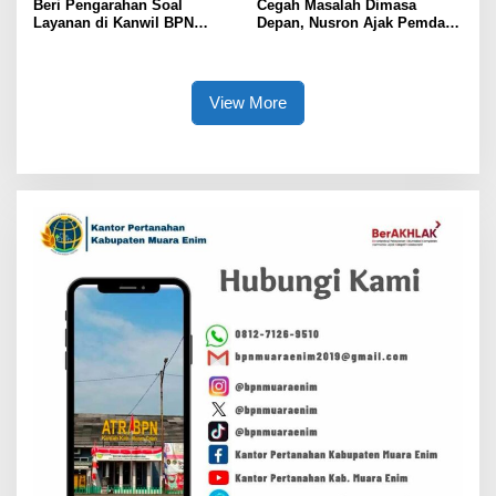
Beri Pengarahan Soal
Cegah Masalah Dimasa
Layanan di Kanwil BPN
Depan, Nusron Ajak Pemda
Provinsi NTT, Menteri
Percepat Sertifikat Tanah
Nusron: Gunakan Sudut
Rumah Ibadah di NTT
Pandang Masyarakat
View More