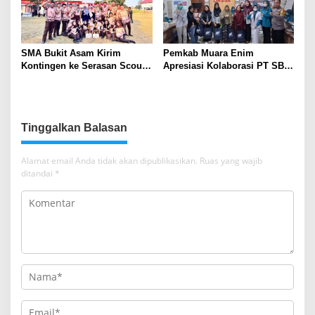
SMA Bukit Asam Kirim
Pemkab Muara Enim
Kontingen ke Serasan Scout
Apresiasi Kolaborasi PT SBS
Competition 2026, Perkuat
Dukung Skrining TBC bagi
Karakter dan Kepemimpinan
Warga Sekitar Tambang
Siswa
Tinggalkan Balasan
Alamat email Anda tidak akan dipublikasikan.
Ruas yang wajib
ditandai
*