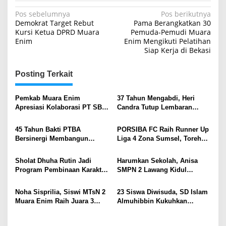
Navigasi
Pos sebelumnya
Pos berikutnya
Demokrat Target Rebut
Pama Berangkatkan 30
pos
Kursi Ketua DPRD Muara
Pemuda-Pemudi Muara
Enim
Enim Mengikuti Pelatihan
Siap Kerja di Bekasi
Posting Terkait
Pemkab Muara Enim
37 Tahun Mengabdi, Heri
Apresiasi Kolaborasi PT SBS
Candra Tutup Lembaran
Dukung Skrining TBC bagi
Pengabdian dengan Warisan
Warga Sekitar Tambang
Adiwiyata Nasional
45 Tahun Bakti PTBA
PORSIBA FC Raih Runner Up
Bersinergi Membangun
Liga 4 Zona Sumsel, Torehan
Bangsa
Prestasi Lebih Baik dari
Musim Lalu
Sholat Dhuha Rutin Jadi
Harumkan Sekolah, Anisa
Program Pembinaan Karakter
SMPN 2 Lawang Kidul
di SMP Negeri 2 Lawang
Torehkan Prestasi di Ajang
Kidul
Duta Pariwisata
Noha Sisprilia, Siswi MTsN 2
23 Siswa Diwisuda, SD Islam
Muara Enim Raih Juara 3
Almuhibbin Kukuhkan
Lomba Penyuluh Tingkat
Generasi Pencinta Al-Qur’an
Provinsi