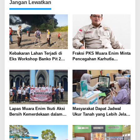
Jangan Lewatkan
Kebakaran Lahan Terjadi di
Fraksi PKS Muara Enim Minta
Eks Workshop Banko Pit 2
Pencegahan Karhutla
Muara Enim
Diperkuat
Lapas Muara Enim Ikuti Aksi
Masyarakat Dapat Jadwal
Bersih Kemerdekaan dalam
Ukur Tanah yang Lebih Jelas
Rangka HUT ke-81 Republik
Berkat Layanan Pengukuran
Indonesia
Terjadwal