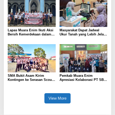
Lapas Muara Enim Ikuti Aksi
Masyarakat Dapat Jadwal
Bersih Kemerdekaan dalam
Ukur Tanah yang Lebih Jelas
Rangka HUT ke-81 Republik
Berkat Layanan Pengukuran
Indonesia
Terjadwal
SMA Bukit Asam Kirim
Pemkab Muara Enim
Kontingen ke Serasan Scout
Apresiasi Kolaborasi PT SBS
Competition 2026, Perkuat
Dukung Skrining TBC bagi
Karakter dan Kepemimpinan
Warga Sekitar Tambang
Siswa
View More