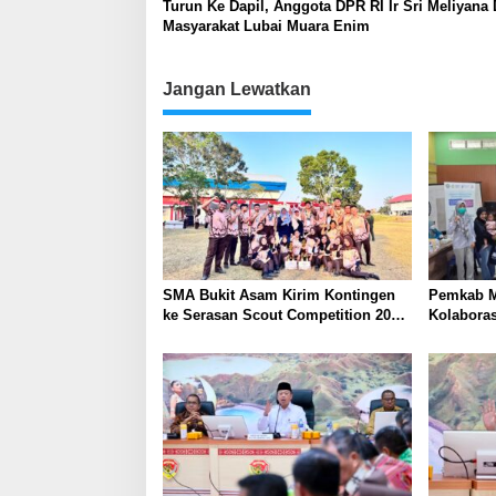
Turun Ke Dapil, Anggota DPR RI Ir Sri Meliyana 
Masyarakat Lubai Muara Enim
Jangan Lewatkan
SMA Bukit Asam Kirim Kontingen
Pemkab M
ke Serasan Scout Competition 2026,
Kolabora
Perkuat Karakter dan
Skrining 
Kepemimpinan Siswa
Tambang