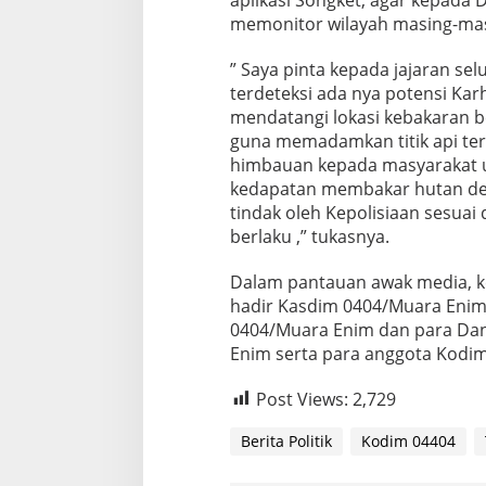
memonitor wilayah masing-mas
” Saya pinta kepada jajaran se
terdeteksi ada nya potensi Kar
mendatangi lokasi kebakaran b
guna memadamkan titik api ters
himbauan kepada masyarakat u
kedapatan membakar hutan den
tindak oleh Kepolisiaan sesu
berlaku ,” tukasnya.
Dalam pantauan awak media, k
hadir Kasdim 0404/Muara Enim 
0404/Muara Enim dan para Dan
Enim serta para anggota Kodi
Post Views:
2,729
Berita Politik
Kodim 04404