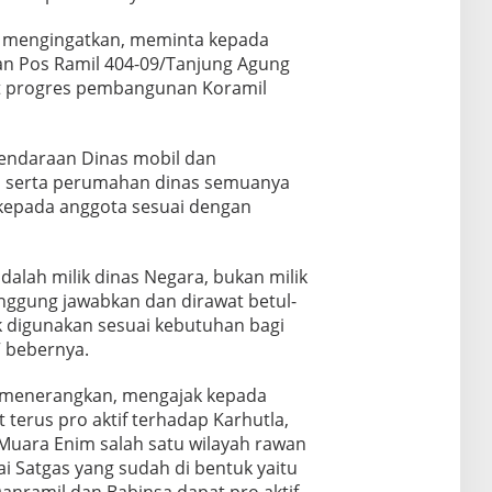
a mengingatkan, meminta kepada
n Pos Ramil 404-09/Tanjung Agung
et progres pembangunan Koramil
endaraan Dinas mobil dan
s serta perumahan dinas semuanya
 kepada anggota sesuai dengan
dalah milik dinas Negara, bukan milik
anggung jawabkan dan dirawat betul-
k digunakan sesuai kebutuhan bagi
” bebernya.
 menerangkan, mengajak kepada
 terus pro aktif terhadap Karhutla,
Muara Enim salah satu wilayah rawan
ai Satgas yang sudah di bentuk yaitu
Danramil dan Babinsa dapat pro aktif