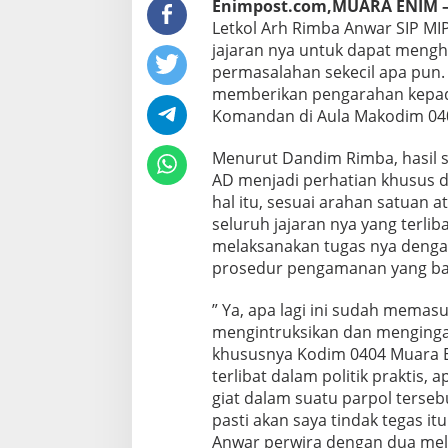
Enimpost.com,MUARA ENIM 
Letkol Arh Rimba Anwar SIP M
jajaran nya untuk dapat mengh
permasalahan sekecil apa pun. 
memberikan pengarahan kepada
Komandan di Aula Makodim 0404
Menurut Dandim Rimba, hasil s
AD menjadi perhatian khusus d
hal itu, sesuai arahan satuan 
seluruh jajaran nya yang terli
melaksanakan tugas nya denga
prosedur pengamanan yang ba
” Ya, apa lagi ini sudah memasu
mengintruksikan dan menginga
khususnya Kodim 0404 Muara En
terlibat dalam politik praktis,
giat dalam suatu parpol terseb
pasti akan saya tindak tegas it
Anwar perwira dengan dua mela