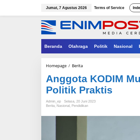
Lewati
ke
Jumat, 7 Agustus 2026
Terms of Service
Ind
konten
Beranda
Olahraga
Politik
Nasional
Anggota
Homepage
/
Berita
KODIM
Anggota KODIM Muar
Muara
Enim
Politik Praktis
Dilarang
Terlibat
Politik
Admin_ep
Selasa, 20 Juni 2023
Praktis
Berita
,
Nasional
,
Pendidikan