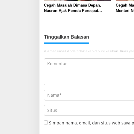
Cegah Masalah Dimasa Depan,
Cegah Ma
Nusron Ajak Pemda Percepat
Menteri 
Sertifikat Tanah Rumah Ibadah di
Percepat 
NTT
Ibadah di
Tinggalkan Balasan
Alamat email Anda tidak akan dipublikasikan.
Ruas yan
Simpan nama, email, dan situs web saya 