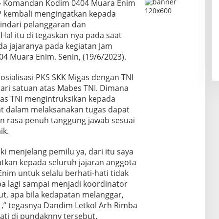
–
Komandan Kodim 0404 Muara Enim
IP kembali mengingatkan kepada
indari pelanggaran dan
Hal itu di tegaskan nya pada saat
 jajaranya pada kegiatan Jam
 Muara Enim. Senin, (19/6/2023).
osialisasi PKS SKK Migas dengan TNI
ari satuan atas Mabes TNI. Dimana
atas TNI mengintruksikan kepada
bat dalam melaksanakan tugas dapat
n rasa penuh tanggung jawab sesuai
ik.
ki menjelang pemilu ya, dari itu saya
tkan kepada seluruh jajaran anggota
im untuk selalu berhati-hati tidak
 apa lagi sampai menjadi koordinator
ut, apa bila kedapatan melanggar,
u ,” tegasnya Dandim Letkol Arh Rimba
ti di pundaknny tersebut.