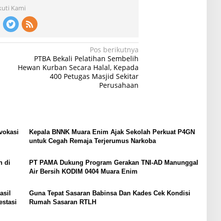
kuti Kami
Pos berikutnya
PTBA Bekali Pelatihan Sembelih
Hewan Kurban Secara Halal, Kepada
400 Petugas Masjid Sekitar
Perusahaan
vokasi
Kepala BNNK Muara Enim Ajak Sekolah Perkuat P4GN
untuk Cegah Remaja Terjerumus Narkoba
n di
PT PAMA Dukung Program Gerakan TNI-AD Manunggal
Air Bersih KODIM 0404 Muara Enim
asil
Guna Tepat Sasaran Babinsa Dan Kades Cek Kondisi
estasi
Rumah Sasaran RTLH