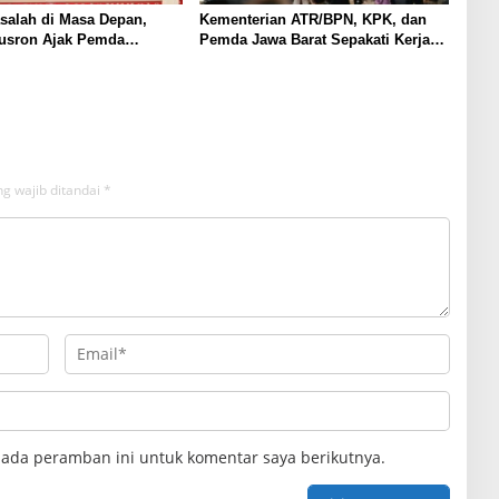
salah di Masa Depan,
Kementerian ATR/BPN, KPK, dan
Nusron Ajak Pemda
Pemda Jawa Barat Sepakati Kerja
Sertipikasi Tanah Rumah
Sama dalam Upaya Pencegahan
 NTT
Korupsi serta Penguatan Ekonomi
Daerah
g wajib ditandai
*
pada peramban ini untuk komentar saya berikutnya.