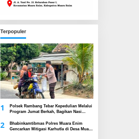
Terpopuler
1
Polsek Rambang Tebar Kepedulian Melalui
Program Jumat Berkah, Bagikan Nasi
Kotak kepada Masyarakat
2
Bhabinkamtibmas Polres Muara Enim
Gencarkan Mitigasi Karhutla di Desa Muara
Harapan