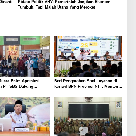
Dinanti
Pidato Politik AHY: Pemerintah Janjikan Ekonomi
Tumbuh, Tapi Malah Utang Yang Meroket
uara Enim Apresiasi
Beri Pengarahan Soal Layanan di
si PT SBS Dukung
Kanwil BPN Provinsi NTT, Menteri
TBC bagi Warga Sekitar
Nusron: Gunakan Sudut Pandang
Masyarakat