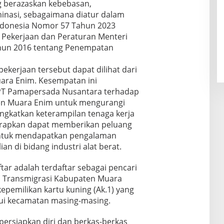
 berazaskan kebebasan,
minasi, sebagaimana diatur dalam
Indonesia Nomor 57 Tahun 2023
 Pekerjaan dan Peraturan Menteri
hun 2016 tentang Penempatan
kerjaan tersebut dapat dilihat dari
ara Enim. Kesempatan ini
T Pamapersada Nusantara terhadap
n Muara Enim untuk mengurangi
gkatkan keterampilan tenaga kerja
harapkan dapat memberikan peluang
ntuk mendapatkan pengalaman
 di bidang industri alat berat.
ar adalah terdaftar sebagai pencari
an Transmigrasi Kabupaten Muara
epemilikan kartu kuning (Ak.1) yang
alui kecamatan masing-masing.
persiapkan diri dan berkas-berkas