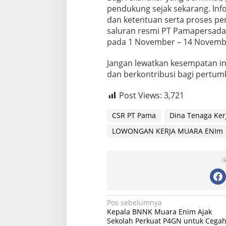
pendukung sejak sekarang. Info
dan ketentuan serta proses pe
saluran resmi PT Pamapersada
pada 1 November – 14 Novemb
Jangan lewatkan kesempatan i
dan berkontribusi bagi pertum
Post Views:
3,721
CSR PT Pama
Dina Tenaga Ker
LOWONGAN KERJA MUARA ENIm
I
Navigasi
Pos sebelumnya
Kepala BNNK Muara Enim Ajak
pos
Sekolah Perkuat P4GN untuk Cega