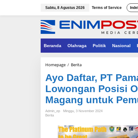
Lewati
ke
Sabtu, 8 Agustus 2026
Terms of Service
Inde
konten
Beranda
Olahraga
Politik
Nasional
Ayo
Homepage
/
Berita
Daftar,
Ayo Daftar, PT Pa
PT
Pamapersada
Lowongan Posisi O
Nusantara
Buka
Magang untuk Pem
Lowongan
Posisi
Operator
Admin_ep
Minggu, 3 November 2024
dan
Berita
Mekanik
Magang
untuk
Pemuda