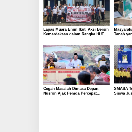
Lapas Muara Enim Ikuti Aksi Bersih
Masyaraka
Kemerdekaan dalam Rangka HUT
Tanah yan
ke-81 Republik Indonesia
Layanan 
Cegah Masalah Dimasa Depan,
SMABA Te
Nusron Ajak Pemda Percepat
Siswa Ju
Sertifikat Tanah Rumah Ibadah di
NTT