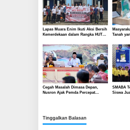
Lapas Muara Enim Ikuti Aksi Bersih
Masyaraka
Kemerdekaan dalam Rangka HUT
Tanah yan
ke-81 Republik Indonesia
Layanan 
Cegah Masalah Dimasa Depan,
SMABA Te
Nusron Ajak Pemda Percepat
Siswa Ju
Sertifikat Tanah Rumah Ibadah di
NTT
Tinggalkan Balasan