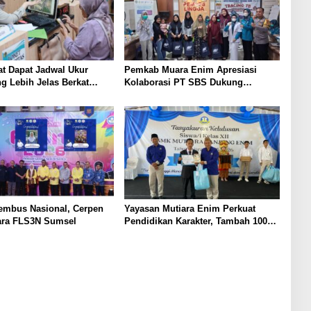
t Dapat Jadwal Ukur
Pemkab Muara Enim Apresiasi
g Lebih Jelas Berkat
Kolaborasi PT SBS Dukung
Pengukuran Terjadwal
Skrining TBC bagi Warga Sekitar
Tambang
mbus Nasional, Cerpen
Yayasan Mutiara Enim Perkuat
ara FLS3N Sumsel
Pendidikan Karakter, Tambah 100
Mushaf Al-Qur’an dan 100 Buku Iqra
untuk SMK Mutiara