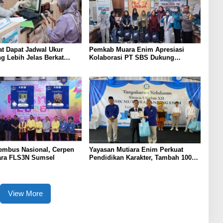
t Dapat Jadwal Ukur
Pemkab Muara Enim Apresiasi
g Lebih Jelas Berkat
Kolaborasi PT SBS Dukung
Pengukuran Terjadwal
Skrining TBC bagi Warga Sekitar
Tambang
mbus Nasional, Cerpen
Yayasan Mutiara Enim Perkuat
ara FLS3N Sumsel
Pendidikan Karakter, Tambah 100
Mushaf Al-Qur’an dan 100 Buku Iqra
untuk SMK Mutiara
View More