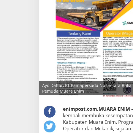
Muara
Enim
Ayo Daftar, PT Pamapersada Nusantara Buka
Pemuda Muara Enim
enimpost.com,MUARA ENIM 
kembali membuka kesempatan 
Kabupaten Muara Enim. Progr
Operator dan Mekanik, sejalan