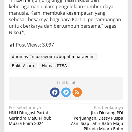
keberagaman dalam pengelolaan sumber daya
manusia. Kami membuka kesempatan yang
sebesar-besarnya bagi para Kartini pertambangan
untuk berkarya dan bertumbuh bersama,” tegas
Niko.(*)
Post Views:
3,097
#humas #muaraenim #bupatimuaraenim
Bukit Asam
Humas PTBA
Ikuti Kami
Navigasi
Pos sebelumnya
Pos berikutnya
HNU Ditugasi Partai
Jika Diusung PDI
pos
Gerindra Maju Pilbub
Perjuangan, Dessy Puspa
Muara Enim 2024
Asni Siap Lahir Batin Maju
Pilkada Muara Enim