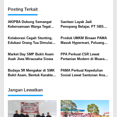
Posting Terkait
AKIPBA Dukung Semangat
Sanitasi Layak Jadi
Kebersamaan Warga Tegal
Penopang Belajar, PT SBS
Rejo Sambut HUT RI Ke-81
Bantu Renovasi WC SD
Xaverius Emmanuel
Kolaborasi Cegah Stunting,
Produk UMKM Binaan PAMA
Edukasi Orang Tua Dimulai
Masuk Hypermart, Peluang
dari Balita Sehat
Pasar Kian Terbuka
Market Day SMP Bukit Asam
PPA Perkuat CSR Lewat
Asah Jiwa Wirausaha Siswa
Pertanian Modern di Muara
Enim
Budaya 5R Mengakar di SMK
PAMA Perkuat Kepedulian
Bukit Asam, Bentuk Karakter
Sosial Lewat Santunan Anak
Peduli Lingkungan Sejak Dini
Yatim dan Dhuafa di Muara
Enim
Jangan Lewatkan