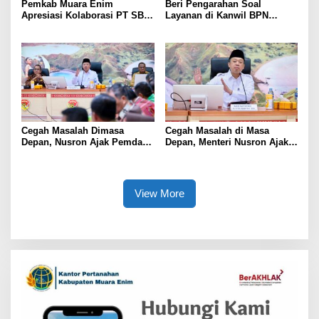
Pemkab Muara Enim
Beri Pengarahan Soal
Apresiasi Kolaborasi PT SBS
Layanan di Kanwil BPN
Dukung Skrining TBC bagi
Provinsi NTT, Menteri
Warga Sekitar Tambang
Nusron: Gunakan Sudut
Pandang Masyarakat
Cegah Masalah Dimasa
Cegah Masalah di Masa
Depan, Nusron Ajak Pemda
Depan, Menteri Nusron Ajak
Percepat Sertifikat Tanah
Pemda Percepat Sertipikasi
Rumah Ibadah di NTT
Tanah Rumah Ibadah di NTT
View More