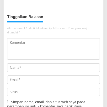
Percepat Sertifikat Tanah
Pemda Percepat Sertipikasi
Rumah Ibadah di NTT
Tanah Rumah Ibadah di NTT
Tinggalkan Balasan
Alamat email Anda tidak akan dipublikasikan.
Ruas yang wajib
ditandai
*
Simpan nama, email, dan situs web saya pada
peramban ini untuk komentar saya berikutnya.