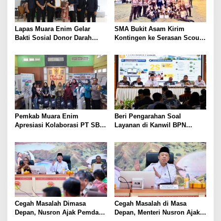
Lapas Muara Enim Gelar
SMA Bukit Asam Kirim
Bakti Sosial Donor Darah
Kontingen ke Serasan Scout
dalam Rangka Memperingati
Competition 2026, Perkuat
HUT ke-81 Republik Indonesia
Karakter dan Kepemimpinan
Siswa
Pemkab Muara Enim
Beri Pengarahan Soal
Apresiasi Kolaborasi PT SBS
Layanan di Kanwil BPN
Dukung Skrining TBC bagi
Provinsi NTT, Menteri
Warga Sekitar Tambang
Nusron: Gunakan Sudut
Pandang Masyarakat
Cegah Masalah Dimasa
Cegah Masalah di Masa
Depan, Nusron Ajak Pemda
Depan, Menteri Nusron Ajak