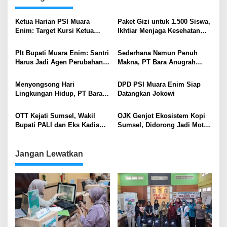
Ketua Harian PSI Muara
Paket Gizi untuk 1.500 Siswa,
Enim: Target Kursi Ketua
Ikhtiar Menjaga Kesehatan
DPRD Jadi Pemacu Seluruh
Anak di Sekitar Tambang
Kader
Plt Bupati Muara Enim: Santri
Sederhana Namun Penuh
Harus Jadi Agen Perubahan
Makna, PT Bara Anugrah
di Tengah Tantangan Digital
Sejahtera (Titan Group)
Peringati Hari Lingkungan
Menyongsong Hari
DPD PSI Muara Enim Siap
Hidup Sedunia 2026
Lingkungan Hidup, PT Bara
Datangkan Jokowi
Anugrah Sejahtera Gelar
“Bukit Barisan Run 2026”:
OTT Kejati Sumsel, Wakil
OJK Genjot Ekosistem Kopi
Simbol Resiliensi dan
Bupati PALI dan Eks Kadis
Sumsel, Didorong Jadi Motor
Kepedulian Iklim
PUPR Jadi Tersangka Suap
Baru Pertumbuhan Ekonomi
Proyek
Daerah
Jangan Lewatkan