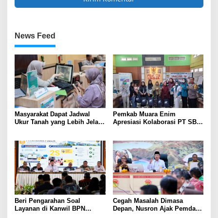
News Feed
Masyarakat Dapat Jadwal
Pemkab Muara Enim
Ukur Tanah yang Lebih Jelas
Apresiasi Kolaborasi PT SBS
Berkat Layanan Pengukuran
Dukung Skrining TBC bagi
Terjadwal
Warga Sekitar Tambang
Beri Pengarahan Soal
Cegah Masalah Dimasa
Layanan di Kanwil BPN
Depan, Nusron Ajak Pemda
Provinsi NTT, Menteri
Percepat Sertifikat Tanah