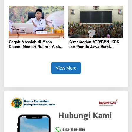
Nusron: Gunakan Sudut
Rumah Ibadah di NTT
Pandang Masyarakat
Cegah Masalah di Masa
Kementerian ATR/BPN, KPK,
Depan, Menteri Nusron Ajak
dan Pemda Jawa Barat
Pemda Percepat Sertipikasi
Sepakati Kerja Sama dalam
Tanah Rumah Ibadah di NTT
Upaya Pencegahan Korupsi
serta Penguatan Ekonomi
Daerah
View More