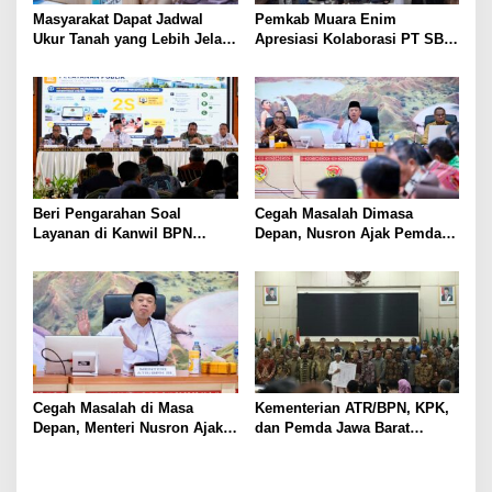
Masyarakat Dapat Jadwal
Pemkab Muara Enim
Ukur Tanah yang Lebih Jelas
Apresiasi Kolaborasi PT SBS
Berkat Layanan Pengukuran
Dukung Skrining TBC bagi
Terjadwal
Warga Sekitar Tambang
Beri Pengarahan Soal
Cegah Masalah Dimasa
Layanan di Kanwil BPN
Depan, Nusron Ajak Pemda
Provinsi NTT, Menteri
Percepat Sertifikat Tanah
Nusron: Gunakan Sudut
Rumah Ibadah di NTT
Pandang Masyarakat
Cegah Masalah di Masa
Kementerian ATR/BPN, KPK,
Depan, Menteri Nusron Ajak
dan Pemda Jawa Barat
Pemda Percepat Sertipikasi
Sepakati Kerja Sama dalam
Tanah Rumah Ibadah di NTT
Upaya Pencegahan Korupsi
serta Penguatan Ekonomi