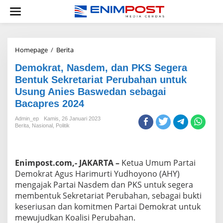
Lewati
ke
konten
Demokrat,
Homepage
/
Berita
Nasdem,
Demokrat, Nasdem, dan PKS Segera
dan
PKS
Bentuk Sekretariat Perubahan untuk
Segera
Usung Anies Baswedan sebagai
Bentuk
Bacapres 2024
Sekretariat
Perubahan
Admin_ep
Kamis, 26 Januari 2023
untuk
Berita
,
Nasional
,
Politik
Usung
Anies
Baswedan
sebagai
Enimpost.com,- JAKARTA –
Ketua Umum Partai
Bacapres
Demokrat Agus Harimurti Yudhoyono (AHY)
2024
mengajak Partai Nasdem dan PKS untuk segera
membentuk Sekretariat Perubahan, sebagai bukti
keseriusan dan komitmen Partai Demokrat untuk
mewujudkan Koalisi Perubahan.