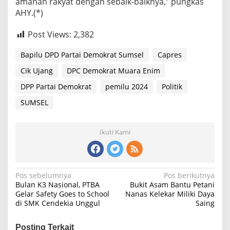
amanah rakyat dengan sebaik-baiknya,” pungkas
AHY.(*)
Post Views:
2,382
Bapilu DPD Partai Demokrat Sumsel
Capres
Cik Ujang
DPC Demokrat Muara Enim
DPP Partai Demokrat
pemilu 2024
Politik
SUMSEL
Ikuti Kami
Navigasi
Pos sebelumnya
Pos berikutnya
Bulan K3 Nasional, PTBA
Bukit Asam Bantu Petani
pos
Gelar Safety Goes to School
Nanas Kelekar Miliki Daya
di SMK Cendekia Unggul
Saing
Posting Terkait