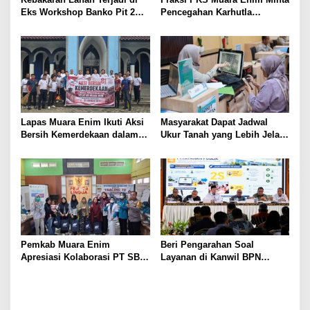
Eks Workshop Banko Pit 2
Pencegahan Karhutla
Muara Enim
Diperkuat
Lapas Muara Enim Ikuti Aksi
Masyarakat Dapat Jadwal
Bersih Kemerdekaan dalam
Ukur Tanah yang Lebih Jelas
Rangka HUT ke-81 Republik
Berkat Layanan Pengukuran
Indonesia
Terjadwal
Pemkab Muara Enim
Beri Pengarahan Soal
Apresiasi Kolaborasi PT SBS
Layanan di Kanwil BPN
Dukung Skrining TBC bagi
Provinsi NTT, Menteri
Warga Sekitar Tambang
Nusron: Gunakan Sudut
Pandang Masyarakat