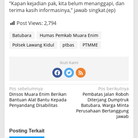
“Kapan kejadian pak, kita belum menanggapi, dan
terima kasih informasinya,” jawab singkat.(ep)
Post Views:
2,794
Batubara
Humas Pemkab Muara Enim
Polsek Lawang Kidul
ptbas
PTMME
Ikuti Kami
Navigasi
Pos sebelumnya
Pos berikutnya
Dinsos Muara Enim Berikan
Pembatas Jalan Roboh
pos
Bantuan Alat Bantu Kepada
Diterjang Dumptruk
Penyandang Disabilitas
Batubara, Warga Minta
Perusahaan Bertanggung
Jawab
Posting Terkait