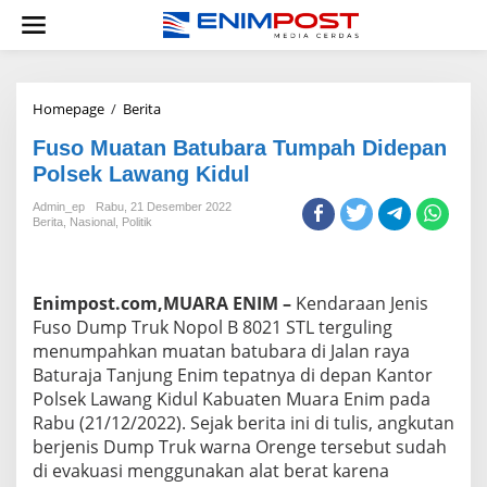
Lewati
ke
konten
Fuso
Homepage
/
Berita
Muatan
Fuso Muatan Batubara Tumpah Didepan
Batubara
Tumpah
Polsek Lawang Kidul
Didepan
Polsek
Admin_ep
Rabu, 21 Desember 2022
Berita
,
Nasional
,
Politik
Lawang
Kidul
Enimpost.com,MUARA ENIM –
Kendaraan Jenis
Fuso Dump Truk Nopol B 8021 STL terguling
menumpahkan muatan batubara di Jalan raya
Baturaja Tanjung Enim tepatnya di depan Kantor
Polsek Lawang Kidul Kabuaten Muara Enim pada
Rabu (21/12/2022). Sejak berita ini di tulis, angkutan
berjenis Dump Truk warna Orenge tersebut sudah
di evakuasi menggunakan alat berat karena