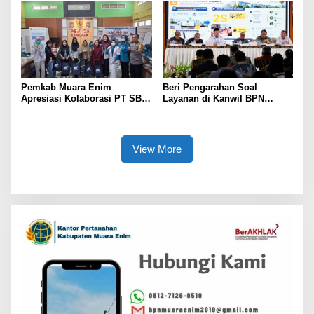
Pemkab Muara Enim
Beri Pengarahan Soal
Apresiasi Kolaborasi PT SBS
Layanan di Kanwil BPN
Dukung Skrining TBC bagi
Provinsi NTT, Menteri
Warga Sekitar Tambang
Nusron: Gunakan Sudut
Pandang Masyarakat
View More