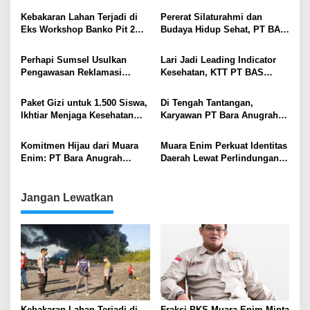
Kebakaran Lahan Terjadi di
Pererat Silaturahmi dan
Eks Workshop Banko Pit 2
Budaya Hidup Sehat, PT BAS
Muara Enim
Gandeng Ratusan Warga
Karang Asam Senam
Perhapi Sumsel Usulkan
Lari Jadi Leading Indicator
Bersama
Pengawasan Reklamasi
Kesehatan, KTT PT BAS
Tambang Berbasis Teknologi
Tampil Beda di Uji
Kompetensi ESDM
Paket Gizi untuk 1.500 Siswa,
Di Tengah Tantangan,
Ikhtiar Menjaga Kesehatan
Karyawan PT Bara Anugrah
Anak di Sekitar Tambang
Sejahtera Rawat Optimisme
Lewat “Never Lose Hope
Komitmen Hijau dari Muara
Muara Enim Perkuat Identitas
Run”
Enim: PT Bara Anugrah
Daerah Lewat Perlindungan
Sejahtera Tutup Hari
Hak Kekayaan Intelektual
Lingkungan Hidup dengan
Aksi Susur Sungai
Jangan Lewatkan
Kebakaran Lahan Terjadi di
Fraksi PKS Muara Enim Minta