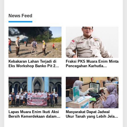
News Feed
Kebakaran Lahan Terjadi di
Fraksi PKS Muara Enim Minta
Eks Workshop Banko Pit 2
Pencegahan Karhutla
Muara Enim
Diperkuat
Lapas Muara Enim Ikuti Aksi
Masyarakat Dapat Jadwal
Bersih Kemerdekaan dalam
Ukur Tanah yang Lebih Jelas
Rangka HUT ke-81 Republik
Berkat Layanan Pengukuran
Indonesia
Terjadwal