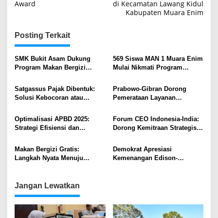
Award
di Kecamatan Lawang Kidul
Kabupaten Muara Enim
Posting Terkait
SMK Bukit Asam Dukung
569 Siswa MAN 1 Muara Enim
Program Makan Bergizi
Mulai Nikmati Program
Gratis, Siswa Antusias Terima
Makan Bergizi Gratis,
Manfaat Setiap Hari
Antusiasme Tinggi Warnai
Satgassus Pajak Dibentuk:
Prabowo-Gibran Dorong
Pelaksanaan
Solusi Kebocoran atau
Pemerataan Layanan
Tambahan Birokrasi?
Kesehatan: Peluncuran
Serentak Cek Kesehatan
Optimalisasi APBD 2025:
Forum CEO Indonesia-India:
Gratis (CKG) di Muara Enim
Strategi Efisiensi dan
Dorong Kemitraan Strategis
Akuntabilitas untuk
dan Investasi Bilateral
Pembangunan Daerah
Makan Bergizi Gratis:
Demokrat Apresiasi
Langkah Nyata Menuju
Kemenangan Edison-
Generasi Emas Indonesia
Sumarni, Serukan Sinergi
untuk Muara Enim Lebih
Maju
Jangan Lewatkan