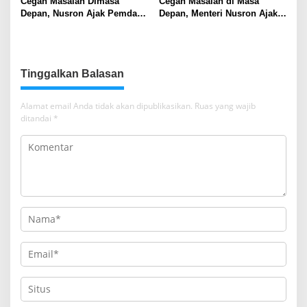
Cegah Masalah Dimasa
Cegah Masalah di Masa
Depan, Nusron Ajak Pemda
Depan, Menteri Nusron Ajak
Percepat Sertifikat Tanah
Pemda Percepat Sertipikasi
Rumah Ibadah di NTT
Tanah Rumah Ibadah di NTT
Tinggalkan Balasan
Alamat email Anda tidak akan dipublikasikan.
Ruas yang wajib
ditandai
*