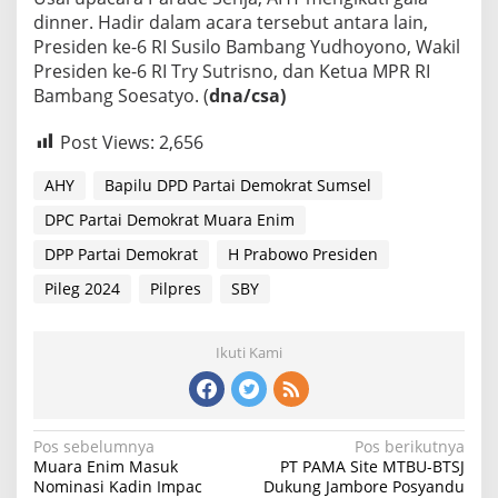
dinner. Hadir dalam acara tersebut antara lain,
Presiden ke-6 RI Susilo Bambang Yudhoyono, Wakil
Presiden ke-6 RI Try Sutrisno, dan Ketua MPR RI
Bambang Soesatyo. (
dna/csa)
Post Views:
2,656
AHY
Bapilu DPD Partai Demokrat Sumsel
DPC Partai Demokrat Muara Enim
DPP Partai Demokrat
H Prabowo Presiden
Pileg 2024
Pilpres
SBY
Ikuti Kami
Navigasi
Pos sebelumnya
Pos berikutnya
Muara Enim Masuk
PT PAMA Site MTBU-BTSJ
pos
Nominasi Kadin Impac
Dukung Jambore Posyandu