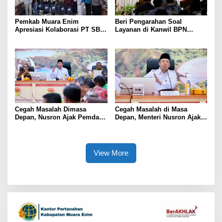
Pemkab Muara Enim
Beri Pengarahan Soal
Apresiasi Kolaborasi PT SBS
Layanan di Kanwil BPN
Dukung Skrining TBC bagi
Provinsi NTT, Menteri
Warga Sekitar Tambang
Nusron: Gunakan Sudut
Pandang Masyarakat
Cegah Masalah Dimasa
Cegah Masalah di Masa
Depan, Nusron Ajak Pemda
Depan, Menteri Nusron Ajak
Percepat Sertifikat Tanah
Pemda Percepat Sertipikasi
Rumah Ibadah di NTT
Tanah Rumah Ibadah di NTT
View More