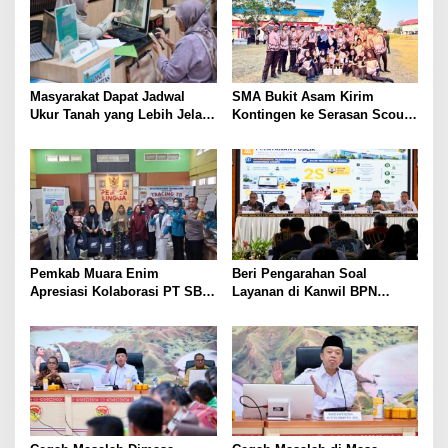
Masyarakat Dapat Jadwal
SMA Bukit Asam Kirim
Ukur Tanah yang Lebih Jelas
Kontingen ke Serasan Scout
Berkat Layanan Pengukuran
Competition 2026, Perkuat
Terjadwal
Karakter dan Kepemimpinan
Siswa
Pemkab Muara Enim
Beri Pengarahan Soal
Apresiasi Kolaborasi PT SBS
Layanan di Kanwil BPN
Dukung Skrining TBC bagi
Provinsi NTT, Menteri
Warga Sekitar Tambang
Nusron: Gunakan Sudut
Pandang Masyarakat