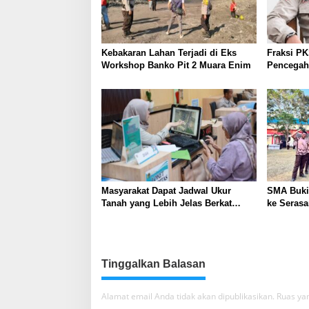
Kebakaran Lahan Terjadi di Eks
Fraksi P
Workshop Banko Pit 2 Muara Enim
Pencegaha
Masyarakat Dapat Jadwal Ukur
SMA Buki
Tanah yang Lebih Jelas Berkat
ke Serasa
Layanan Pengukuran Terjadwal
Perkuat K
Kepemimp
Tinggalkan Balasan
Alamat email Anda tidak akan dipublikasikan.
Ruas yan