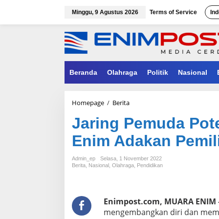
Lewati
ke
Minggu, 9 Agustus 2026
Terms of Service
Ind
konten
Beranda
Olahraga
Politik
Nasional
Jaring
Homepage
/
Berita
Pemuda
Jaring Pemuda Pote
Potensial,
Dispora
Enim Adakan Pemil
Muara
Enim
Adakan
Admin_ep
Selasa, 1 November 2022
Pemilihan
Berita
,
Nasional
,
Olahraga
,
Pendidikan
Pemuda
Berprestasi
Enimpost.com, MUARA ENIM 
mengembangkan diri dan memb