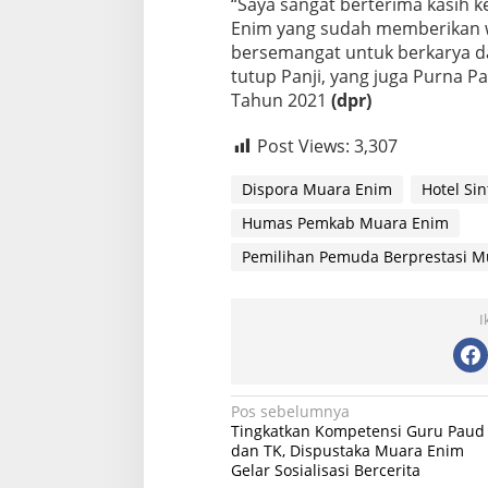
“Saya sangat berterima kasih
Enim yang sudah memberikan 
bersemangat untuk berkarya da
tutup Panji, yang juga Purna P
Tahun 2021
(dpr)
Post Views:
3,307
Dispora Muara Enim
Hotel Si
Humas Pemkab Muara Enim
Pemilihan Pemuda Berprestasi M
I
Navigasi
Pos sebelumnya
Tingkatkan Kompetensi Guru Paud
pos
dan TK, Dispustaka Muara Enim
Gelar Sosialisasi Bercerita