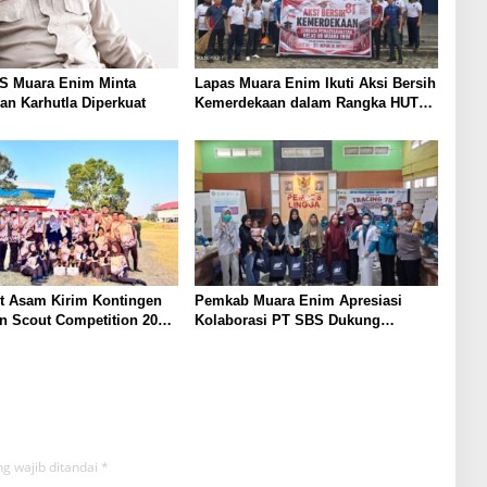
KS Muara Enim Minta
Lapas Muara Enim Ikuti Aksi Bersih
n Karhutla Diperkuat
Kemerdekaan dalam Rangka HUT
ke-81 Republik Indonesia
t Asam Kirim Kontingen
Pemkab Muara Enim Apresiasi
n Scout Competition 2026,
Kolaborasi PT SBS Dukung
arakter dan
Skrining TBC bagi Warga Sekitar
inan Siswa
Tambang
g wajib ditandai
*