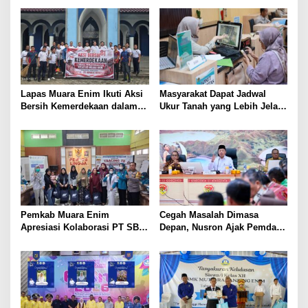
Lapas Muara Enim Ikuti Aksi
Masyarakat Dapat Jadwal
Bersih Kemerdekaan dalam
Ukur Tanah yang Lebih Jelas
Rangka HUT ke-81 Republik
Berkat Layanan Pengukuran
Indonesia
Terjadwal
Pemkab Muara Enim
Cegah Masalah Dimasa
Apresiasi Kolaborasi PT SBS
Depan, Nusron Ajak Pemda
Dukung Skrining TBC bagi
Percepat Sertifikat Tanah
Warga Sekitar Tambang
Rumah Ibadah di NTT