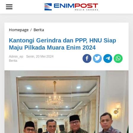
Lewati
ke
konten
Kantongi
Homepage
/
Berita
Gerindra
Kantongi Gerindra dan PPP, HNU Siap
dan
PPP,
Maju Pilkada Muara Enim 2024
HNU
Siap
Admin_ep
Senin, 20 Mei 2024
Berita
Maju
Pilkada
Muara
Enim
2024