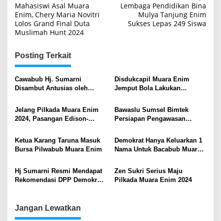
Mahasiswi Asal Muara
Lembaga Pendidikan Bina
pos
Enim, Chery Maria Novitri
Mulya Tanjung Enim
Lolos Grand Final Duta
Sukses Lepas 249 Siswa
Muslimah Hunt 2024
Posting Terkait
Cawabub Hj. Sumarni
Disdukcapil Muara Enim
Disambut Antusias oleh
Jemput Bola Lakukan
Warga Desa Tebat Agung dan
Perekaman E-KTP di Sekolah
Jumenang, Kecamatan
Jelang Pilkada Muara Enim
Bawaslu Sumsel Bimtek
Rambang Niru
2024, Pasangan Edison-
Persiapan Pengawasan
Sumarni Jalani Cek
Pilkada Serentak 2024
Kesehatan di RSUP Dr HM
Ketua Karang Taruna Masuk
Demokrat Hanya Keluarkan 1
Husin Palembang
Bursa Pilwabub Muara Enim
Nama Untuk Bacabub Muara
Enim, Ir Hj Sumarni MSi
Berpeluang Dapat Rekom
Hj Sumarni Resmi Mendapat
Zen Sukri Serius Maju
Rekomendasi DPP Demokrat
Pilkada Muara Enim 2024
di Pilkada Muara Enim 2024
Jangan Lewatkan