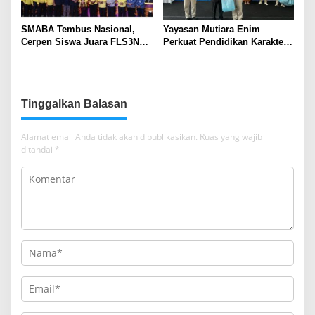
SMABA Tembus Nasional,
Yayasan Mutiara Enim
Cerpen Siswa Juara FLS3N
Perkuat Pendidikan Karakter,
Sumsel
Tambah 100 Mushaf Al-Qur’an
dan 100 Buku Iqra untuk SMK
Mutiara
Tinggalkan Balasan
Alamat email Anda tidak akan dipublikasikan.
Ruas yang wajib
ditandai
*