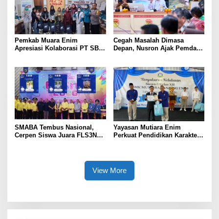
Pemkab Muara Enim
Cegah Masalah Dimasa
Apresiasi Kolaborasi PT SBS
Depan, Nusron Ajak Pemda
Dukung Skrining TBC bagi
Percepat Sertifikat Tanah
Warga Sekitar Tambang
Rumah Ibadah di NTT
SMABA Tembus Nasional,
Yayasan Mutiara Enim
Cerpen Siswa Juara FLS3N
Perkuat Pendidikan Karakter,
Sumsel
Tambah 100 Mushaf Al-Qur’an
dan 100 Buku Iqra untuk SMK
Mutiara
View More