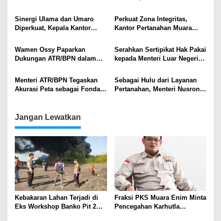
Layanan Pertanahan
Muara Enim Perkuat Layanan
dan Tata Kelola Aset Negara
Sinergi Ulama dan Umaro
Perkuat Zona Integritas,
Diperkuat, Kepala Kantor
Kantor Pertanahan Muara
Pertanahan Muara Enim
Enim Mantapkan Langkah
Hadiri Pelantikan Pengurus
Menuju WBBM
Wamen Ossy Paparkan
Serahkan Sertipikat Hak Pakai
MUI Kecamatan
Dukungan ATR/BPN dalam
kepada Menteri Luar Negeri,
Rakor Percepatan Rehabilitasi
Menteri Nusron: Langkah
dan Rekonstruksi
Amankan Aset Negara
Menteri ATR/BPN Tegaskan
Sebagai Hulu dari Layanan
Pascabencana di Sumatra
Akurasi Peta sebagai Fondasi
Pertanahan, Menteri Nusron
Pembangunan di HUT ke-53
Ingin IPPAT Ikut Berperan
Ikatan Surveyor Indonesia
dalam Transformasi Layanan
Pertanahan
Jangan Lewatkan
Kebakaran Lahan Terjadi di
Fraksi PKS Muara Enim Minta
Eks Workshop Banko Pit 2
Pencegahan Karhutla
Muara Enim
Diperkuat