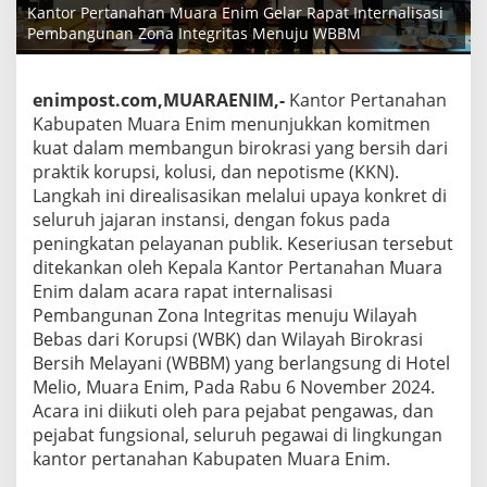
Kantor Pertanahan Muara Enim Gelar Rapat Internalisasi
Pembangunan Zona Integritas Menuju WBBM
enimpost.com,MUARAENIM,-
Kantor Pertanahan
Kabupaten Muara Enim menunjukkan komitmen
kuat dalam membangun birokrasi yang bersih dari
praktik korupsi, kolusi, dan nepotisme (KKN).
Langkah ini direalisasikan melalui upaya konkret di
seluruh jajaran instansi, dengan fokus pada
peningkatan pelayanan publik. Keseriusan tersebut
ditekankan oleh Kepala Kantor Pertanahan Muara
Enim dalam acara rapat internalisasi
Pembangunan Zona Integritas menuju Wilayah
Bebas dari Korupsi (WBK) dan Wilayah Birokrasi
Bersih Melayani (WBBM) yang berlangsung di Hotel
Melio, Muara Enim, Pada Rabu 6 November 2024.
Acara ini diikuti oleh para pejabat pengawas, dan
pejabat fungsional, seluruh pegawai di lingkungan
kantor pertanahan Kabupaten Muara Enim.