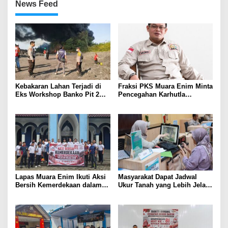
News Feed
Kebakaran Lahan Terjadi di
Fraksi PKS Muara Enim Minta
Eks Workshop Banko Pit 2
Pencegahan Karhutla
Muara Enim
Diperkuat
Lapas Muara Enim Ikuti Aksi
Masyarakat Dapat Jadwal
Bersih Kemerdekaan dalam
Ukur Tanah yang Lebih Jelas
Rangka HUT ke-81 Republik
Berkat Layanan Pengukuran
Indonesia
Terjadwal