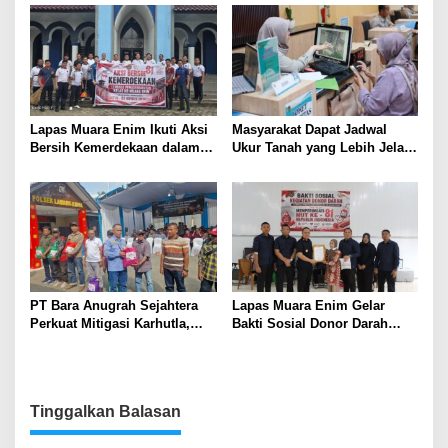
Lapas Muara Enim Ikuti Aksi
Masyarakat Dapat Jadwal
Bersih Kemerdekaan dalam
Ukur Tanah yang Lebih Jelas
Rangka HUT ke-81 Republik
Berkat Layanan Pengukuran
Indonesia
Terjadwal
PT Bara Anugrah Sejahtera
Lapas Muara Enim Gelar
Perkuat Mitigasi Karhutla,
Bakti Sosial Donor Darah
Bersinergi dengan Polsek
dalam Rangka Memperingati
Lawang Kidul Edukasi Warga
HUT ke-81 Republik Indonesia
Tinggalkan Balasan