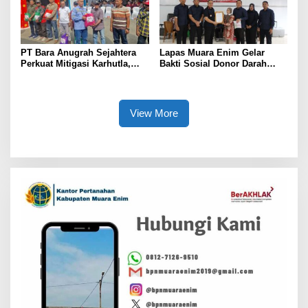
PT Bara Anugrah Sejahtera
Lapas Muara Enim Gelar
Perkuat Mitigasi Karhutla,
Bakti Sosial Donor Darah
Bersinergi dengan Polsek
dalam Rangka Memperingati
Lawang Kidul Edukasi Warga
HUT ke-81 Republik Indonesia
View More