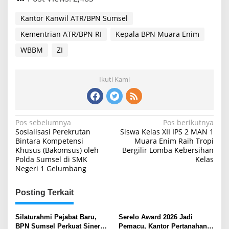
Kantor Kanwil ATR/BPN Sumsel
Kementrian ATR/BPN RI
Kepala BPN Muara Enim
WBBM
ZI
Ikuti Kami
Navigasi
Pos sebelumnya
Pos berikutnya
Sosialisasi Perekrutan
Siswa Kelas XII IPS 2 MAN 1
pos
Bintara Kompetensi
Muara Enim Raih Tropi
Khusus (Bakomsus) oleh
Bergilir Lomba Kebersihan
Polda Sumsel di SMK
Kelas
Negeri 1 Gelumbang
Posting Terkait
Silaturahmi Pejabat Baru,
Serelo Award 2026 Jadi
BPN Sumsel Perkuat Sinergi
Pemacu, Kantor Pertanahan