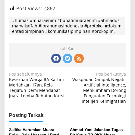
Post Views:
2,862
#humas #muaraenim #bupatimuaraenim #ahmadus
marwikaffah #iprahumasindonesia #protokol #dokum
entasipimpinan #komunikasipimpinan #prokopim.
Ikuti Kami
Navigasi
Pos sebelumnya
Pos berikutnya
Keseruan Warga RA Kartini
Waspadai Dampak Negatif
pos
Meriahkan 17an, Rela
Artificial Intelligence,
Terjatuh Demi Mendapat
Menkumham Dorong
Juara Lomba Rebutan Kursi
Penguatan Teknologi
Intelijen Keimigrasian
Posting Terkait
Zallika Harumkan Muara
Ahmad Yani Jalankan Tugas