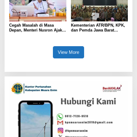
Cegah Masalah di Masa
Kementerian ATR/BPN, KPK,
Depan, Menteri Nusron Ajak
dan Pemda Jawa Barat
Pemda Percepat Sertipikasi
Sepakati Kerja Sama dalam
Tanah Rumah Ibadah di NTT
Upaya Pencegahan Korupsi
serta Penguatan Ekonomi
Daerah
View More