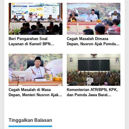
Karakter dan Kepemimpinan
Warga Sekitar Tambang
Siswa
Beri Pengarahan Soal
Cegah Masalah Dimasa
Layanan di Kanwil BPN
Depan, Nusron Ajak Pemda
Provinsi NTT, Menteri
Percepat Sertifikat Tanah
Nusron: Gunakan Sudut
Rumah Ibadah di NTT
Pandang Masyarakat
Cegah Masalah di Masa
Kementerian ATR/BPN, KPK,
Depan, Menteri Nusron Ajak
dan Pemda Jawa Barat
Pemda Percepat Sertipikasi
Sepakati Kerja Sama dalam
Tanah Rumah Ibadah di NTT
Upaya Pencegahan Korupsi
serta Penguatan Ekonomi
Daerah
Tinggalkan Balasan