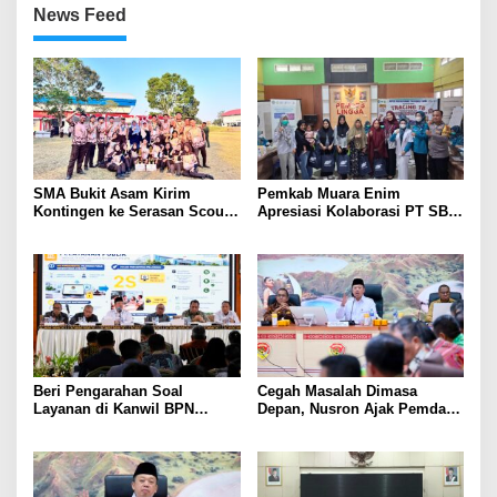
News Feed
SMA Bukit Asam Kirim
Pemkab Muara Enim
Kontingen ke Serasan Scout
Apresiasi Kolaborasi PT SBS
Competition 2026, Perkuat
Dukung Skrining TBC bagi
Karakter dan Kepemimpinan
Warga Sekitar Tambang
Siswa
Beri Pengarahan Soal
Cegah Masalah Dimasa
Layanan di Kanwil BPN
Depan, Nusron Ajak Pemda
Provinsi NTT, Menteri
Percepat Sertifikat Tanah
Nusron: Gunakan Sudut
Rumah Ibadah di NTT
Pandang Masyarakat