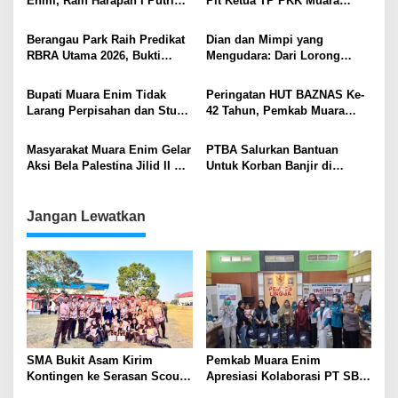
Enim, Raih Harapan I Putri
Plt Ketua TP PKK Muara
Sriwijaya 2026
Enim
Berangau Park Raih Predikat
Dian dan Mimpi yang
RBRA Utama 2026, Bukti
Mengudara: Dari Lorong
Komitmen Muara Enim
Pasar ke Langit Prestasi
Ramah Anak .
Bupati Muara Enim Tidak
Peringatan HUT BAZNAS Ke-
Larang Perpisahan dan Study
42 Tahun, Pemkab Muara
Tour Sekolah, Asal Patuhi
Enim Resmikan Rumah Layak
Edaran
Huni di Ujanmas Ulu
Masyarakat Muara Enim Gelar
PTBA Salurkan Bantuan
Aksi Bela Palestina Jilid II di
Untuk Korban Banjir di
Lapangan Merdeka
Tanjung Enim
Jangan Lewatkan
SMA Bukit Asam Kirim
Pemkab Muara Enim
Kontingen ke Serasan Scout
Apresiasi Kolaborasi PT SBS
Competition 2026, Perkuat
Dukung Skrining TBC bagi