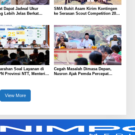
t Dapat Jadwal Ukur
SMA Bukit Asam Kirim Kontingen
g Lebih Jelas Berkat
ke Serasan Scout Competition 2026,
Pengukuran Terjadwal
Perkuat Karakter dan
Kepemimpinan Siswa
arahan Soal Layanan di
Cegah Masalah Dimasa Depan,
N Provinsi NTT, Menteri
Nusron Ajak Pemda Percepat
Gunakan Sudut Pandang
Sertifikat Tanah Rumah Ibadah di
at
NTT
View More