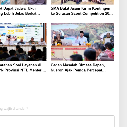
t Dapat Jadwal Ukur
SMA Bukit Asam Kirim Kontingen
g Lebih Jelas Berkat
ke Serasan Scout Competition 2026,
Pengukuran Terjadwal
Perkuat Karakter dan
Kepemimpinan Siswa
arahan Soal Layanan di
Cegah Masalah Dimasa Depan,
N Provinsi NTT, Menteri
Nusron Ajak Pemda Percepat
Gunakan Sudut Pandang
Sertifikat Tanah Rumah Ibadah di
at
NTT
g wajib ditandai
*