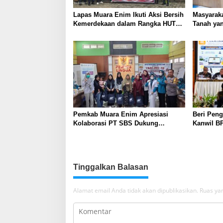
Lapas Muara Enim Ikuti Aksi Bersih
Masyaraka
Kemerdekaan dalam Rangka HUT
Tanah yan
ke-81 Republik Indonesia
Layanan 
Pemkab Muara Enim Apresiasi
Beri Peng
Kolaborasi PT SBS Dukung
Kanwil BP
Skrining TBC bagi Warga Sekitar
Nusron: 
Tambang
Masyarak
Tinggalkan Balasan
Alamat email Anda tidak akan dipublikasikan.
Ruas yan