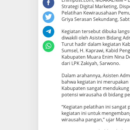
Enimpost.com, MUARAENIM – Be
Strategi Digital Marketing, D
Pelatihan Kewirausahaan Pemu
Griya Serasan Sekundang, Sabt
Kegiatan tersebut dibuka langs
diwakili oleh Asisten Bidang Ad
Turut hadir dalam kegiatan K
Sumsel, H. Kaprawi, Kabid P
Kabupaten Muara Enim Nina Des
dari LPK Zakiyah, Sarwono.
Dalam arahannya, Asisten Ad
bahwa kegiatan ini merupakan 
Kabupaten sangat mendukung 
potensi wirausaha di bidang p
“Kegiatan pelatihan ini sanga
kegiatan ini untuk mengemban
wirausaha pangan,” ujar Marya