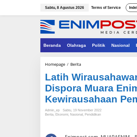
Lewati
ke
Sabtu, 8 Agustus 2026
Terms of Service
Inde
konten
Beranda
Olahraga
Politik
Nasional
Latih
Homepage
/
Berita
Wirausahawan
Latih Wirausahawa
Muda
Bidang
Dispora Muara Eni
Pangan,
Dispora
Kewirausahaan Pe
Muara
Enim
Selenggarakan
Admin_ep
Sabtu, 19 November 2022
Pelatihan
Berita
,
Ekonomi
,
Nasional
,
Pendidikan
Kewirausahaan
Pemuda