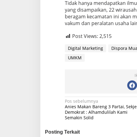
Tidak hanya mendapatkan ilmu
yang disampaikan, 22 wirausa
beragam kecamatan ini akan 
vakum dan peralatan usaha lain
Post Views:
2,515
Digital Marketing
Dispora Mu
UMKM
I
Navigasi
Pos sebelumnya
Anies Makan Bareng 3 Partai, Sekj
pos
Demokrat : Alhamdulilah Kami
Semakin Solid
Posting Terkait