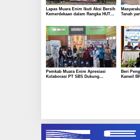
Lapas Muara Enim Ikuti Aksi Bersih
Masyaraka
Kemerdekaan dalam Rangka HUT
Tanah yan
ke-81 Republik Indonesia
Layanan 
Pemkab Muara Enim Apresiasi
Beri Peng
Kolaborasi PT SBS Dukung
Kanwil BP
Skrining TBC bagi Warga Sekitar
Nusron: 
Tambang
Masyarak