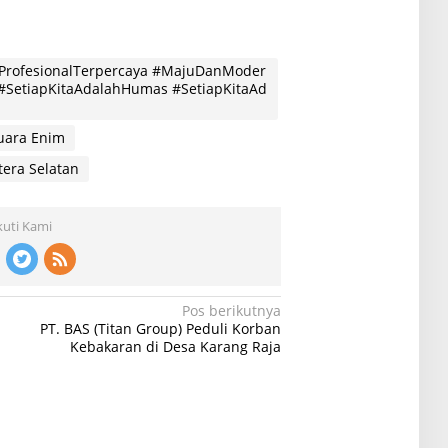
ProfesionalTerpercaya #MajuDanModer
#SetiapKitaAdalahHumas #SetiapKitaAd
uara Enim
era Selatan
kuti Kami
Pos berikutnya
PT. BAS (Titan Group) Peduli Korban
Kebakaran di Desa Karang Raja