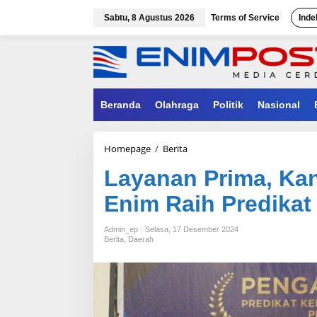
Lewati
ke
Sabtu, 8 Agustus 2026
Terms of Service
Inde
konten
Beranda
Olahraga
Politik
Nasional
Layanan
Homepage
/
Berita
Prima,
Layanan Prima, Ka
Kantor
Pertanahan
Enim Raih Predika
Muara
Enim
Raih
Admin_ep
Selasa, 17 Desember 2024
Predikat
Berita
,
Daerah
Hijau
dari
Ombudsman