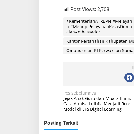
Post Views:
2,708
#KementerianATRBPN #Melayani
n #MenujuPelayananKelasDunia 
alahAmbassador
Kantor Pertanahan Kabupaten M
Ombudsman RI Perwakilan Sumat
I
Navigasi
Pos sebelumnya
Jejak Anak Guru dari Muara Enim:
pos
Cara Annisa Luthfia Menjadi Role
Model di Era Digital Learning
Posting Terkait