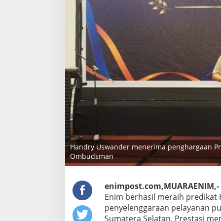
Handry Uswander menerima penghargaan Predi
Ombudsman
enimpost.com,MUARAENIM,-
Enim berhasil meraih predikat 
penyelenggaraan pelayanan pu
Sumatera Selatan. Prestasi me