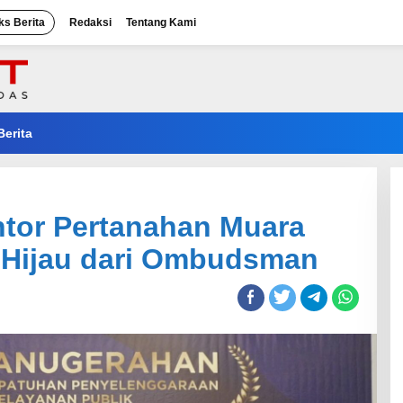
ks Berita
Redaksi
Tentang Kami
Berita
ntor Pertanahan Muara
t Hijau dari Ombudsman