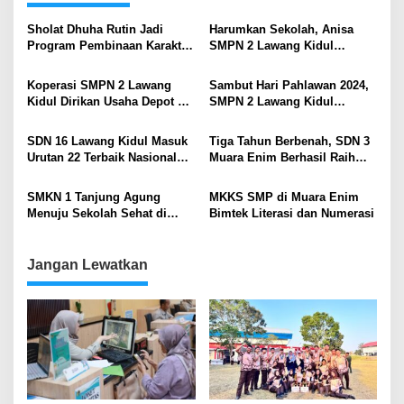
Sholat Dhuha Rutin Jadi
Harumkan Sekolah, Anisa
Program Pembinaan Karakter
SMPN 2 Lawang Kidul
di SMP Negeri 2 Lawang
Torehkan Prestasi di Ajang
Kidul
Duta Pariwisata
Koperasi SMPN 2 Lawang
Sambut Hari Pahlawan 2024,
Kidul Dirikan Usaha Depot Air
SMPN 2 Lawang Kidul
Minum untuk Sekolah dan
Hadirkan “Pahlawan
Masyarakat
Inspirasi”
SDN 16 Lawang Kidul Masuk
Tiga Tahun Berbenah, SDN 3
Urutan 22 Terbaik Nasional
Muara Enim Berhasil Raih
Adiwiyata Mandiri
Penghargaan Adiwiyata
Nasional
SMKN 1 Tanjung Agung
MKKS SMP di Muara Enim
Menuju Sekolah Sehat di
Bimtek Literasi dan Numerasi
Sumsel
Jangan Lewatkan