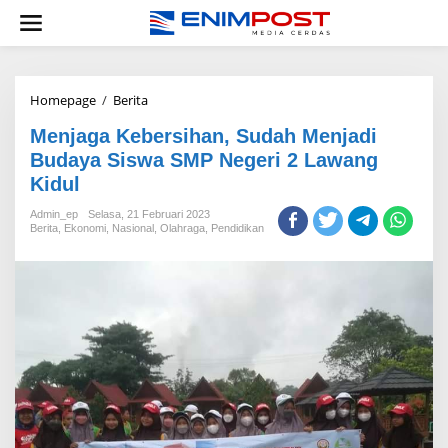
Lewati
ke
konten
Menjaga
Homepage
/
Berita
Kebersihan,
Menjaga Kebersihan, Sudah Menjadi
Sudah
Menjadi
Budaya Siswa SMP Negeri 2 Lawang
Budaya
Kidul
Siswa
SMP
Admin_ep
Selasa, 21 Februari 2023
Negeri
Berita
,
Ekonomi
,
Nasional
,
Olahraga
,
Pendidikan
2
Lawang
Kidul