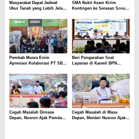
Masyarakat Dapat Jadwal
SMA Bukit Asam Kirim
Ukur Tanah yang Lebih Jelas
Kontingen ke Serasan Scout
Berkat Layanan Pengukuran
Competition 2026, Perkuat
Terjadwal
Karakter dan Kepemimpinan
Siswa
Pemkab Muara Enim
Beri Pengarahan Soal
Apresiasi Kolaborasi PT SBS
Layanan di Kanwil BPN
Dukung Skrining TBC bagi
Provinsi NTT, Menteri
Warga Sekitar Tambang
Nusron: Gunakan Sudut
Pandang Masyarakat
Cegah Masalah Dimasa
Cegah Masalah di Masa
Depan, Nusron Ajak Pemda
Depan, Menteri Nusron Ajak
Percepat Sertifikat Tanah
Pemda Percepat Sertipikasi
Rumah Ibadah di NTT
Tanah Rumah Ibadah di NTT