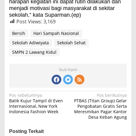
harapan kegiatan ini dapat rutin dilakukan dan
menjadi motivasi bagi masyarakat di sekitar
sekolah,” kata Suparman.(ep)
Post Views:
3,169
Bersih
Hari Sampah Nasional
Sekolah Adiwiyata
Sekolah Sehat
SMPN 2 Lawang Kidul
Ikuti Kami
Navigasi
Pos sebelumnya
Pos berikutnya
Batik Kujur Tampil di Even
PTBAS (Titan Group) Gelar
pos
Internasional, New York
Pengobatan Gratis Serta
Indonesia Fashion Week
Meresmikan Pagar Kantor
Desa Keban Agung
Posting Terkait