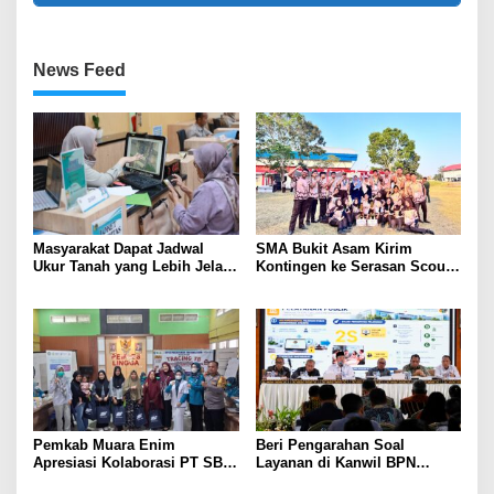
News Feed
Masyarakat Dapat Jadwal
SMA Bukit Asam Kirim
Ukur Tanah yang Lebih Jelas
Kontingen ke Serasan Scout
Berkat Layanan Pengukuran
Competition 2026, Perkuat
Terjadwal
Karakter dan Kepemimpinan
Siswa
Pemkab Muara Enim
Beri Pengarahan Soal
Apresiasi Kolaborasi PT SBS
Layanan di Kanwil BPN
Dukung Skrining TBC bagi
Provinsi NTT, Menteri