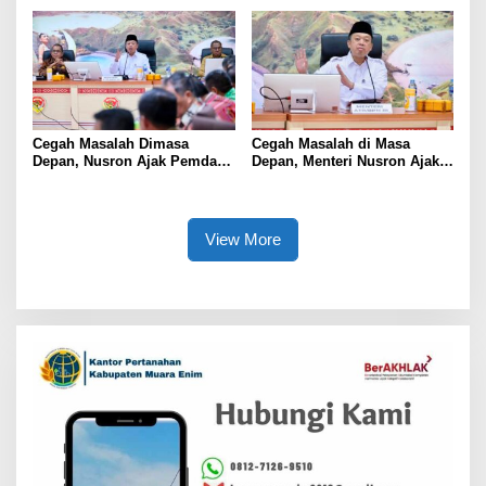
Warga Sekitar Tambang
Nusron: Gunakan Sudut
Pandang Masyarakat
Cegah Masalah Dimasa
Cegah Masalah di Masa
Depan, Nusron Ajak Pemda
Depan, Menteri Nusron Ajak
Percepat Sertifikat Tanah
Pemda Percepat Sertipikasi
Rumah Ibadah di NTT
Tanah Rumah Ibadah di NTT
View More