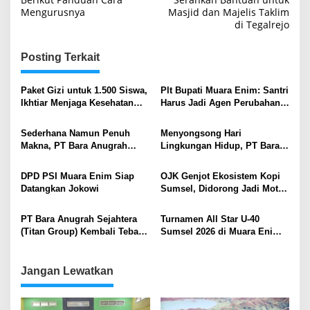
Mengurusnya
Masjid dan Majelis Taklim
di Tegalrejo
Posting Terkait
Paket Gizi untuk 1.500 Siswa,
Plt Bupati Muara Enim: Santri
Ikhtiar Menjaga Kesehatan
Harus Jadi Agen Perubahan
Anak di Sekitar Tambang
di Tengah Tantangan Digital
Sederhana Namun Penuh
Menyongsong Hari
Makna, PT Bara Anugrah
Lingkungan Hidup, PT Bara
Sejahtera (Titan Group)
Anugrah Sejahtera Gelar
Peringati Hari Lingkungan
“Bukit Barisan Run 2026”:
DPD PSI Muara Enim Siap
OJK Genjot Ekosistem Kopi
Hidup Sedunia 2026
Simbol Resiliensi dan
Datangkan Jokowi
Sumsel, Didorong Jadi Motor
Kepedulian Iklim
Baru Pertumbuhan Ekonomi
Daerah
PT Bara Anugrah Sejahtera
Turnamen All Star U-40
(Titan Group) Kembali Tebar
Sumsel 2026 di Muara Enim
Hewan Qurban di Ring 1
Diikuti Delapan Tim, Pagar
Perusahaan
Alam Juara
Jangan Lewatkan