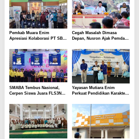
Pemkab Muara Enim
Cegah Masalah Dimasa
Apresiasi Kolaborasi PT SBS
Depan, Nusron Ajak Pemda
Dukung Skrining TBC bagi
Percepat Sertifikat Tanah
Warga Sekitar Tambang
Rumah Ibadah di NTT
SMABA Tembus Nasional,
Yayasan Mutiara Enim
Cerpen Siswa Juara FLS3N
Perkuat Pendidikan Karakter,
Sumsel
Tambah 100 Mushaf Al-Qur’an
dan 100 Buku Iqra untuk SMK
Mutiara