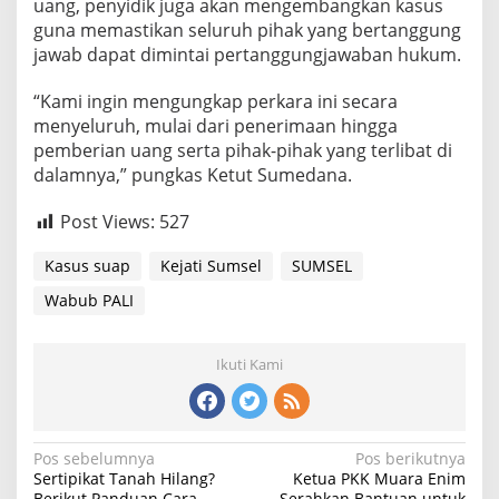
uang, penyidik juga akan mengembangkan kasus
guna memastikan seluruh pihak yang bertanggung
jawab dapat dimintai pertanggungjawaban hukum.
“Kami ingin mengungkap perkara ini secara
menyeluruh, mulai dari penerimaan hingga
pemberian uang serta pihak-pihak yang terlibat di
dalamnya,” pungkas Ketut Sumedana.
Post Views:
527
Kasus suap
Kejati Sumsel
SUMSEL
Wabub PALI
Ikuti Kami
Navigasi
Pos sebelumnya
Pos berikutnya
Sertipikat Tanah Hilang?
Ketua PKK Muara Enim
pos
Berikut Panduan Cara
Serahkan Bantuan untuk