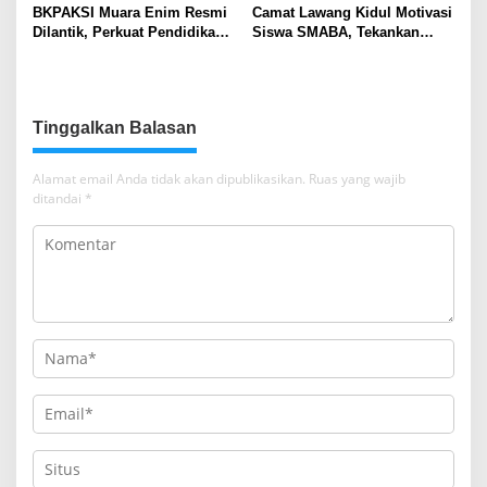
BKPAKSI Muara Enim Resmi
Camat Lawang Kidul Motivasi
Dilantik, Perkuat Pendidikan
Siswa SMABA, Tekankan
Al-Qur’an dan Ketahanan
Karakter dan Kepemimpinan
Keluarga
Generasi Muda
Tinggalkan Balasan
Alamat email Anda tidak akan dipublikasikan.
Ruas yang wajib
ditandai
*