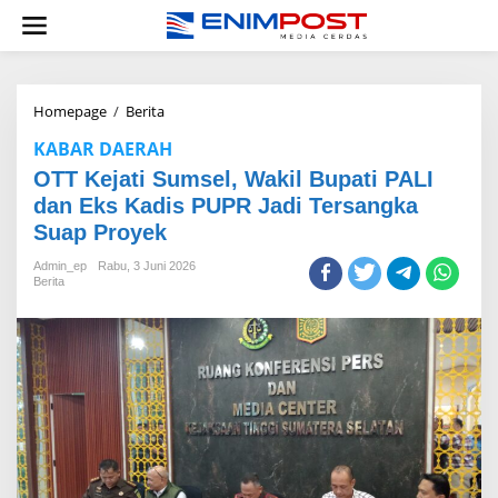
Lewati
ke
konten
OTT
Homepage
/
Berita
Kejati
KABAR DAERAH
Sumsel,
Wakil
OTT Kejati Sumsel, Wakil Bupati PALI
Bupati
dan Eks Kadis PUPR Jadi Tersangka
PALI
Suap Proyek
dan
Eks
Admin_ep
Rabu, 3 Juni 2026
Kadis
Berita
PUPR
Jadi
Tersangka
Suap
Proyek