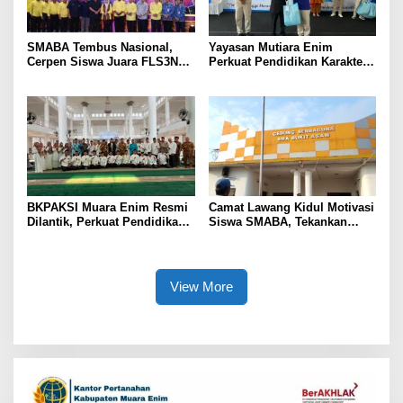
SMABA Tembus Nasional,
Yayasan Mutiara Enim
Cerpen Siswa Juara FLS3N
Perkuat Pendidikan Karakter,
Sumsel
Tambah 100 Mushaf Al-Qur’an
dan 100 Buku Iqra untuk SMK
Mutiara
BKPAKSI Muara Enim Resmi
Camat Lawang Kidul Motivasi
Dilantik, Perkuat Pendidikan
Siswa SMABA, Tekankan
Al-Qur’an dan Ketahanan
Karakter dan Kepemimpinan
Keluarga
Generasi Muda
View More