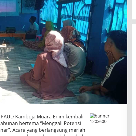
PAUD Kamboja Muara Enim kembali
tahunan bertema “Menggali Potensi
enar”. Acara yang berlangsung meriah