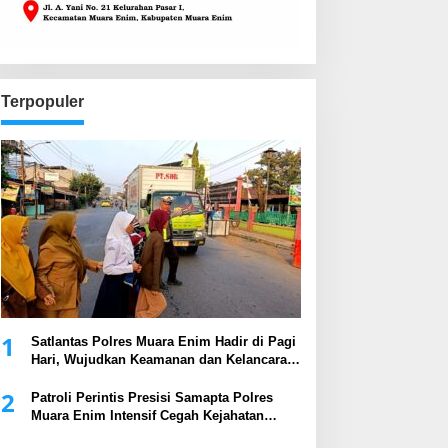
Terpopuler
1
Satlantas Polres Muara Enim Hadir di Pagi
Hari, Wujudkan Keamanan dan Kelancaran
Arus Lalu Lintas
2
Patroli Perintis Presisi Samapta Polres
Muara Enim Intensif Cegah Kejahatan
Malam Hari