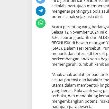
ini digelar berkat kolaborasi 
sekolah, bertujuan memberik
mengenai pentingnya pola asu
potensi anak sejak usia dini.
Acara parenting yang berlang
Selasa 12 November 2024 ini di
S.H., seorang pelatih dari ALD
BEGHUSIK di bawah naungan Ya
(SJAS). Dalam sesi tersebut,
menarik dan interaktif terkai
perkembangan anak serta bagai
memengaruhi tumbuh kembang 
“Anak-anak adalah pribadi unik
sesuai potensi dan karakter me
utama dalam membentuk lingkun
yang benar. Pola asuh yang pe
terbuka, dan mendukung kema
mengembangkan potensi maksi
hadapan para peserta.