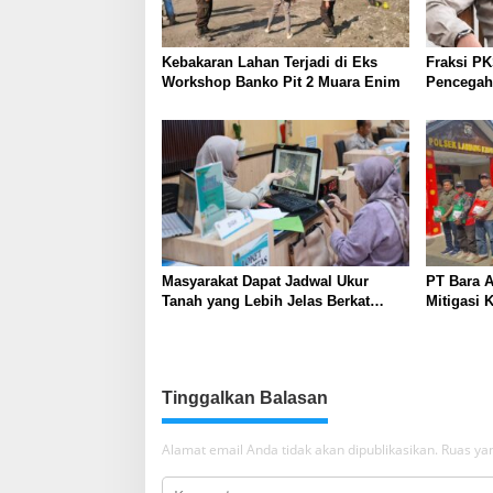
Kebakaran Lahan Terjadi di Eks
Fraksi P
Workshop Banko Pit 2 Muara Enim
Pencegaha
Masyarakat Dapat Jadwal Ukur
PT Bara A
Tanah yang Lebih Jelas Berkat
Mitigasi K
Layanan Pengukuran Terjadwal
dengan P
Edukasi 
Tinggalkan Balasan
Alamat email Anda tidak akan dipublikasikan.
Ruas yan