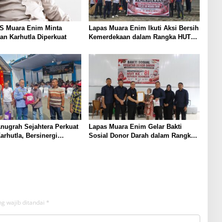
KS Muara Enim Minta
Lapas Muara Enim Ikuti Aksi Bersih
n Karhutla Diperkuat
Kemerdekaan dalam Rangka HUT
ke-81 Republik Indonesia
nugrah Sejahtera Perkuat
Lapas Muara Enim Gelar Bakti
arhutla, Bersinergi
Sosial Donor Darah dalam Rangka
olsek Lawang Kidul
Memperingati HUT ke-81 Republik
Warga
Indonesia
g wajib ditandai
*