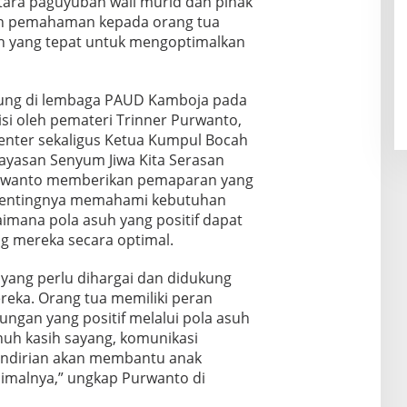
antara paguyuban wali murid dan pihak
an pemahaman kepada orang tua
h yang tepat untuk mengoptimalkan
sung di lembaga PAUD Kamboja pada
isi oleh pemateri Trinner Purwanto,
Center sekaligus Ketua Kumpul Bocah
yasan Senyum Jiwa Kita Serasan
 Purwanto memberikan pemaparan yang
t pentingnya memahami kebutuhan
mana pola asuh yang positif dapat
mereka secara optimal.
 yang perlu dihargai dan didukung
reka. Orang tua memiliki peran
gan yang positif melalui pola asuh
nuh kasih sayang, komunikasi
ndirian akan membantu anak
malnya,” ungkap Purwanto di