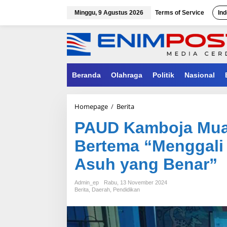
Lewati
ke
Minggu, 9 Agustus 2026
Terms of Service
Ind
konten
Beranda
Olahraga
Politik
Nasional
PAUD
Homepage
/
Berita
Kamboja
PAUD Kamboja Muar
Muara
Enim
Bertema “Menggali 
Gelar
Parenting
Asuh yang Benar”
Bertema
"Menggali
Potensi
Admin_ep
Rabu, 13 November 2024
Anak
Berita
,
Daerah
,
Pendidikan
Melalui
Pola
Asuh
yang