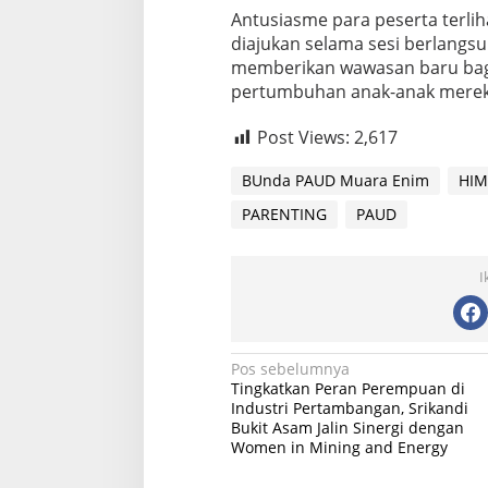
Antusiasme para peserta terli
diajukan selama sesi berlangsu
memberikan wawasan baru bag
pertumbuhan anak-anak mereka 
Post Views:
2,617
BUnda PAUD Muara Enim
HIM
PARENTING
PAUD
I
Navigasi
Pos sebelumnya
Tingkatkan Peran Perempuan di
pos
Industri Pertambangan, Srikandi
Bukit Asam Jalin Sinergi dengan
Women in Mining and Energy