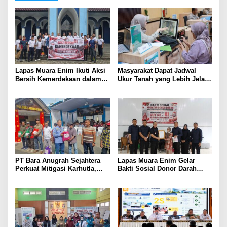
Lapas Muara Enim Ikuti Aksi
Masyarakat Dapat Jadwal
Bersih Kemerdekaan dalam
Ukur Tanah yang Lebih Jelas
Rangka HUT ke-81 Republik
Berkat Layanan Pengukuran
Indonesia
Terjadwal
PT Bara Anugrah Sejahtera
Lapas Muara Enim Gelar
Perkuat Mitigasi Karhutla,
Bakti Sosial Donor Darah
Bersinergi dengan Polsek
dalam Rangka Memperingati
Lawang Kidul Edukasi Warga
HUT ke-81 Republik Indonesia