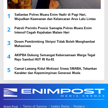
1
Satlantas Polres Muara Enim Hadir di Pagi Hari,
Wujudkan Keamanan dan Kelancaran Arus Lalu Lintas
2
Patroli Perintis Presisi Samapta Polres Muara Enim
Intensif Cegah Kejahatan Malam Hari
3
Dosen Pembimbing Skripsi Tidak Boleh Menghambat
Mahasiswa
4
AKIPBA Dukung Semangat Kebersamaan Warga Tegal
Rejo Sambut HUT RI Ke-81
5
Camat Lawang Kidul Motivasi Siswa SMABA, Tekankan
Karakter dan Kepemimpinan Generasi Muda
Enim Post
Terms of Service
Indeks Berita
Redaksi