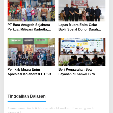
PT Bara Anugrah Sejahtera
Lapas Muara Enim Gelar
Perkuat Mitigasi Karhutla,
Bakti Sosial Donor Darah
Bersinergi dengan Polsek
dalam Rangka Memperingati
Lawang Kidul Edukasi Warga
HUT ke-81 Republik Indonesia
Pemkab Muara Enim
Beri Pengarahan Soal
Apresiasi Kolaborasi PT SBS
Layanan di Kanwil BPN
Dukung Skrining TBC bagi
Provinsi NTT, Menteri
Warga Sekitar Tambang
Nusron: Gunakan Sudut
Pandang Masyarakat
Tinggalkan Balasan
Alamat email Anda tidak akan dipublikasikan.
Ruas yang wajib
ditandai
*