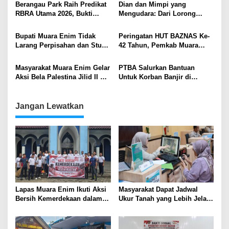
Berangau Park Raih Predikat
Dian dan Mimpi yang
RBRA Utama 2026, Bukti
Mengudara: Dari Lorong
Komitmen Muara Enim
Pasar ke Langit Prestasi
Ramah Anak .
Bupati Muara Enim Tidak
Peringatan HUT BAZNAS Ke-
Larang Perpisahan dan Study
42 Tahun, Pemkab Muara
Tour Sekolah, Asal Patuhi
Enim Resmikan Rumah Layak
Edaran
Huni di Ujanmas Ulu
Masyarakat Muara Enim Gelar
PTBA Salurkan Bantuan
Aksi Bela Palestina Jilid II di
Untuk Korban Banjir di
Lapangan Merdeka
Tanjung Enim
Jangan Lewatkan
Lapas Muara Enim Ikuti Aksi
Masyarakat Dapat Jadwal
Bersih Kemerdekaan dalam
Ukur Tanah yang Lebih Jelas
Rangka HUT ke-81 Republik
Berkat Layanan Pengukuran
Indonesia
Terjadwal