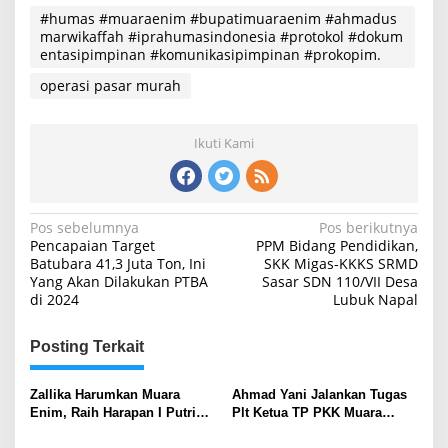
#humas #muaraenim #bupatimuaraenim #ahmadus
marwikaffah #iprahumasindonesia #protokol #dokum
entasipimpinan #komunikasipimpinan #prokopim.
operasi pasar murah
Ikuti Kami
Navigasi
Pos sebelumnya
Pos berikutnya
Pencapaian Target
PPM Bidang Pendidikan,
pos
Batubara 41,3 Juta Ton, Ini
SKK Migas-KKKS SRMD
Yang Akan Dilakukan PTBA
Sasar SDN 110/VII Desa
di 2024
Lubuk Napal
Posting Terkait
Zallika Harumkan Muara
Ahmad Yani Jalankan Tugas
Enim, Raih Harapan I Putri
Plt Ketua TP PKK Muara
Sriwijaya 2026
Enim