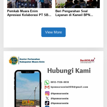
Pemkab Muara Enim
Beri Pengarahan Soal
Apresiasi Kolaborasi PT SBS
Layanan di Kanwil BPN
Dukung Skrining TBC bagi
Provinsi NTT, Menteri
Warga Sekitar Tambang
Nusron: Gunakan Sudut
Pandang Masyarakat
View More