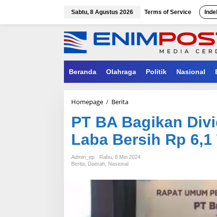
Lewati
ke
Sabtu, 8 Agustus 2026
Terms of Service
Inde
konten
Beranda
Olahraga
Politik
Nasional
PT
Homepage
/
Berita
BA
PT BA Bagikan Divid
Bagikan
Dividen
Laba Bersih Rp 6,1 
Rp
4,6
Triliun,
Admin_ep
Rabu, 8 Mei 2024
Cetak
Berita
,
Daerah
,
Nasional
Laba
Bersih
Rp
6,1
Triliun