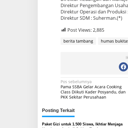
Direktur Pengembangan Usaha 
Direktur Operasi dan Produksi 
Direktur SDM : Suherman.(*)
Post Views:
2,885
berita tambang
humas bukit
I
Navigasi
Pos sebelumnya
Pama SSBA Gelar Acara Cooking
pos
Class Diikuti Kader Posyandu, dan
PKK Sekitar Perusahaan
Posting Terkait
Paket Gizi untuk 1.500 Siswa, Ikhtiar Menjaga