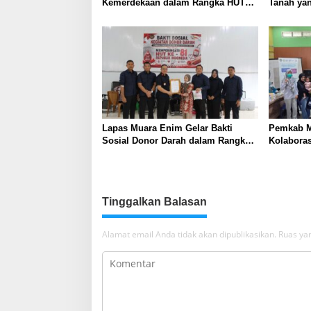
Kemerdekaan dalam Rangka HUT
Tanah yan
ke-81 Republik Indonesia
Layanan 
Lapas Muara Enim Gelar Bakti
Pemkab M
Sosial Donor Darah dalam Rangka
Kolabora
Memperingati HUT ke-81 Republik
Skrining 
Indonesia
Tambang
Tinggalkan Balasan
Alamat email Anda tidak akan dipublikasikan.
Ruas yan