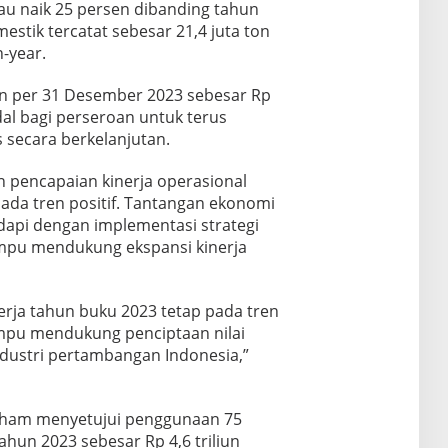
tau naik 25 persen dibanding tahun
stik tercatat sebesar 21,4 juta ton
-year.
aan per 31 Desember 2023 sebesar Rp
odal bagi perseroan untuk terus
 secara berkelanjutan.
n pencapaian kinerja operasional
pada tren positif. Tantangan ekonomi
dapi dengan implementasi strategi
ampu mendukung ekspansi kinerja
erja tahun buku 2023 tetap pada tren
ampu mendukung penciptaan nilai
ndustri pertambangan Indonesia,”
aham menyetujui penggunaan 75
ahun 2023 sebesar Rp 4,6 triliun