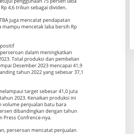
ujui penggunaan 75 persen laba
p 4,6 triliun sebagai dividen.
PTBA juga mencatat pendapatan
gga mampu mencetak laba bersih Rp
ositif
a perseroan dalam meningkatkan
2023. Total produksi dan pembelian
sampai Desember 2023 mencapai 41,9
banding tahun 2022 yang sebesar 37,1
 melampaui target sebesar 41,0 juta
tahun 2023. Kenaikan produksi ini
an volume penjualan batu bara
 persen dibandingkan dengan tahun
m Press Confrence-nya.
kan, perseroan mencatat penjualan