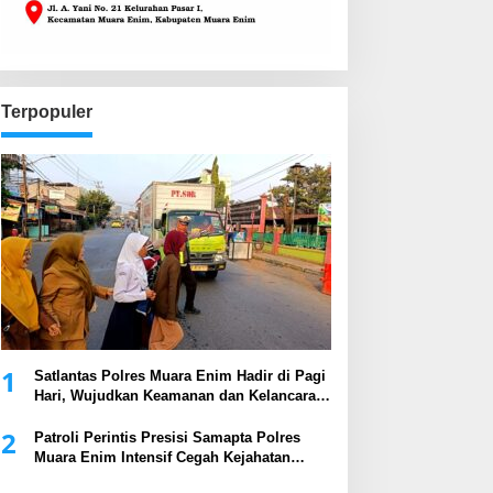
Terpopuler
1
Satlantas Polres Muara Enim Hadir di Pagi
Hari, Wujudkan Keamanan dan Kelancaran
Arus Lalu Lintas
2
Patroli Perintis Presisi Samapta Polres
Muara Enim Intensif Cegah Kejahatan
Malam Hari