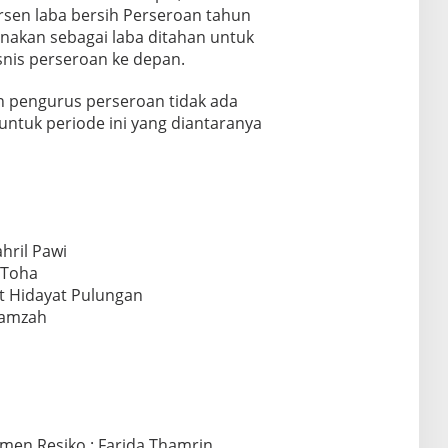
rsen laba bersih Perseroan tahun
gunakan sebagai laba ditahan untuk
nis perseroan ke depan.
an pengurus perseroan tidak ada
ntuk periode ini yang diantaranya
hril Pawi
 Toha
t Hidayat Pulungan
Hamzah
men Resiko : Farida Thamrin