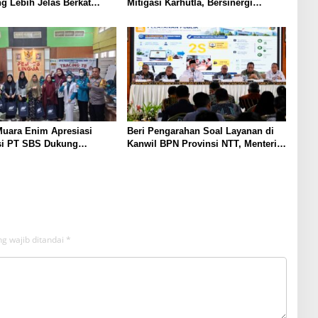
g Lebih Jelas Berkat
Mitigasi Karhutla, Bersinergi
Pengukuran Terjadwal
dengan Polsek Lawang Kidul
Edukasi Warga
uara Enim Apresiasi
Beri Pengarahan Soal Layanan di
si PT SBS Dukung
Kanwil BPN Provinsi NTT, Menteri
TBC bagi Warga Sekitar
Nusron: Gunakan Sudut Pandang
Masyarakat
g wajib ditandai
*