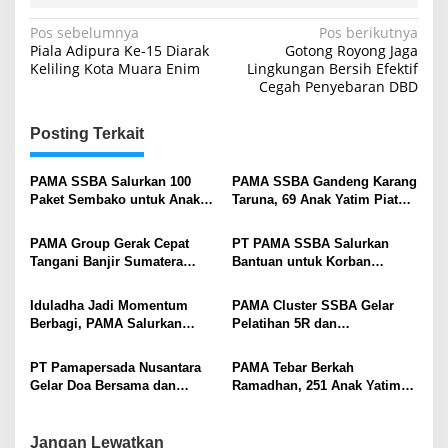
Navigasi
Pos sebelumnya
Pos berikutnya
Piala Adipura Ke-15 Diarak
Gotong Royong Jaga
pos
Keliling Kota Muara Enim
Lingkungan Bersih Efektif
Cegah Penyebaran DBD
Posting Terkait
PAMA SSBA Salurkan 100
PAMA SSBA Gandeng Karang
Paket Sembako untuk Anak
Taruna, 69 Anak Yatim Piatu
Yatim Piatu dan Kaum Dhuafa
Desa Lingga Terima Santunan
di Desa Tanjung Raja
PAMA Group Gerak Cepat
PT PAMA SSBA Salurkan
Tangani Banjir Sumatera
Bantuan untuk Korban
2025, Kerahkan Alat Berat
Kebakaran di Tanjung Enim:
hingga Layanan Kesehatan
Wujud Nyata Kepedulian
Iduladha Jadi Momentum
PAMA Cluster SSBA Gelar
Kemanusiaan
Berbagi, PAMA Salurkan
Pelatihan 5R dan
Hewan Kurban Dilingkungan
Kesiapsiagaan Bencana untuk
Operasional
UMKM Binaan di Muara Enim
PT Pamapersada Nusantara
PAMA Tebar Berkah
Gelar Doa Bersama dan
Ramadhan, 251 Anak Yatim
Santunan Anak Yatim Piatu di
Dapat Santunan di Bukber
Panti Asuhan Rawdhotut
Hotel SAKA
Taufiq
Jangan Lewatkan