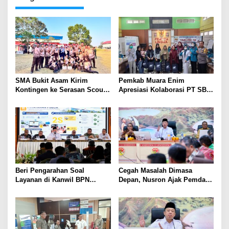
SMA Bukit Asam Kirim
Pemkab Muara Enim
Kontingen ke Serasan Scout
Apresiasi Kolaborasi PT SBS
Competition 2026, Perkuat
Dukung Skrining TBC bagi
Karakter dan Kepemimpinan
Warga Sekitar Tambang
Siswa
Beri Pengarahan Soal
Cegah Masalah Dimasa
Layanan di Kanwil BPN
Depan, Nusron Ajak Pemda
Provinsi NTT, Menteri
Percepat Sertifikat Tanah
Nusron: Gunakan Sudut
Rumah Ibadah di NTT
Pandang Masyarakat