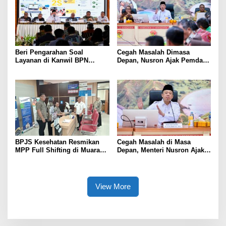
Beri Pengarahan Soal
Cegah Masalah Dimasa
Layanan di Kanwil BPN
Depan, Nusron Ajak Pemda
Provinsi NTT, Menteri
Percepat Sertifikat Tanah
Nusron: Gunakan Sudut
Rumah Ibadah di NTT
Pandang Masyarakat
BPJS Kesehatan Resmikan
Cegah Masalah di Masa
MPP Full Shifting di Muara
Depan, Menteri Nusron Ajak
Enim, Pelayanan JKN Kini
Pemda Percepat Sertipikasi
Lebih Mudah, Cepat, dan
Tanah Rumah Ibadah di NTT
Terintegrasi
View More