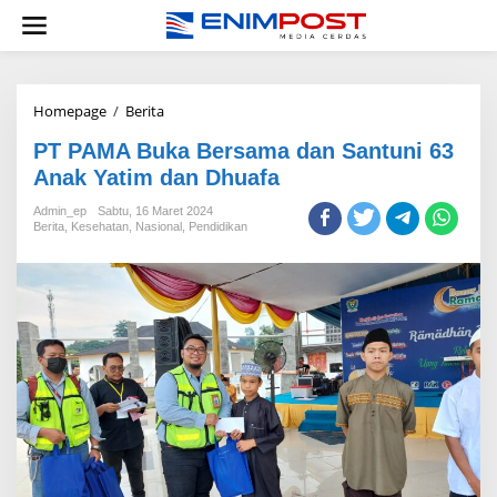
Lewati
ke
konten
PT
Homepage
/
Berita
PAMA
PT PAMA Buka Bersama dan Santuni 63
Buka
Bersama
Anak Yatim dan Dhuafa
dan
Santuni
Admin_ep
Sabtu, 16 Maret 2024
Berita
,
Kesehatan
,
Nasional
63
,
Pendidikan
Anak
Yatim
dan
Dhuafa