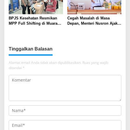
BPJS Kesehatan Resmikan
Cegah Masalah di Masa
MPP Full Shifting di Muara
Depan, Menteri Nusron Ajak
Enim, Pelayanan JKN Kini
Pemda Percepat Sertipikasi
Lebih Mudah, Cepat, dan
Tanah Rumah Ibadah di NTT
Terintegrasi
Tinggalkan Balasan
Alamat email Anda tidak akan dipublikasikan.
Ruas yang wajib
ditandai
*