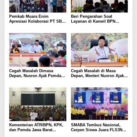
Pemkab Muara Enim
Beri Pengarahan Soal
Apresiasi Kolaborasi PT SBS
Layanan di Kanwil BPN
Dukung Skrining TBC bagi
Provinsi NTT, Menteri
Warga Sekitar Tambang
Nusron: Gunakan Sudut
Pandang Masyarakat
Cegah Masalah Dimasa
Cegah Masalah di Masa
Depan, Nusron Ajak Pemda
Depan, Menteri Nusron Ajak
Percepat Sertifikat Tanah
Pemda Percepat Sertipikasi
Rumah Ibadah di NTT
Tanah Rumah Ibadah di NTT
Kementerian ATR/BPN, KPK,
SMABA Tembus Nasional,
dan Pemda Jawa Barat
Cerpen Siswa Juara FLS3N
Sepakati Kerja Sama dalam
Sumsel