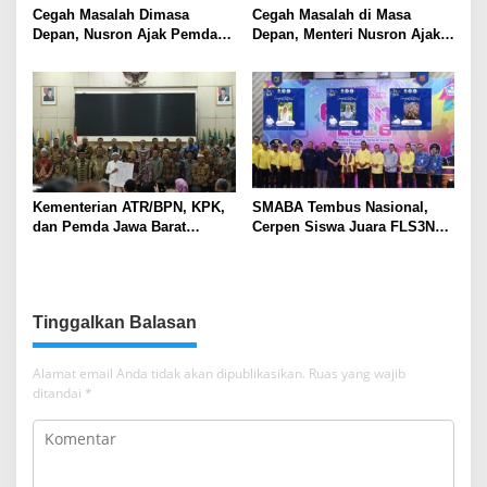
Cegah Masalah Dimasa
Cegah Masalah di Masa
Depan, Nusron Ajak Pemda
Depan, Menteri Nusron Ajak
Percepat Sertifikat Tanah
Pemda Percepat Sertipikasi
Rumah Ibadah di NTT
Tanah Rumah Ibadah di NTT
Kementerian ATR/BPN, KPK,
SMABA Tembus Nasional,
dan Pemda Jawa Barat
Cerpen Siswa Juara FLS3N
Sepakati Kerja Sama dalam
Sumsel
Upaya Pencegahan Korupsi
serta Penguatan Ekonomi
Daerah
Tinggalkan Balasan
Alamat email Anda tidak akan dipublikasikan.
Ruas yang wajib
ditandai
*