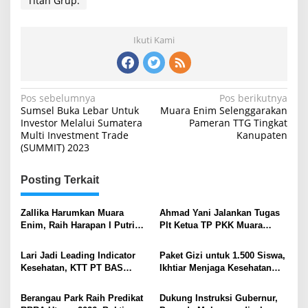
Titan Grup.
Ikuti Kami
Navigasi
Pos sebelumnya
Pos berikutnya
Sumsel Buka Lebar Untuk
Muara Enim Selenggarakan
pos
Investor Melalui Sumatera
Pameran TTG Tingkat
Multi Investment Trade
Kanupaten
(SUMMIT) 2023
Posting Terkait
Zallika Harumkan Muara
Ahmad Yani Jalankan Tugas
Enim, Raih Harapan I Putri
Plt Ketua TP PKK Muara
Sriwijaya 2026
Enim
Lari Jadi Leading Indicator
Paket Gizi untuk 1.500 Siswa,
Kesehatan, KTT PT BAS
Ikhtiar Menjaga Kesehatan
Tampil Beda di Uji
Anak di Sekitar Tambang
Kompetensi ESDM
Berangau Park Raih Predikat
Dukung Instruksi Gubernur,