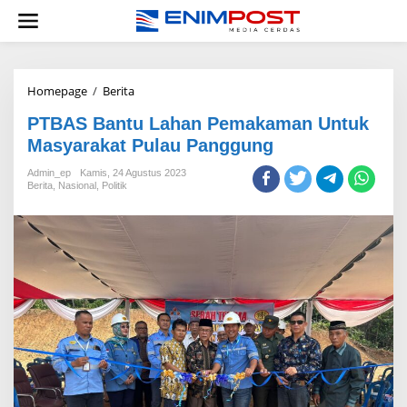
Lewati
ke
konten
PTBAS
Homepage
/
Berita
Bantu
PTBAS Bantu Lahan Pemakaman Untuk
Lahan
Pemakaman
Masyarakat Pulau Panggung
Untuk
Masyarakat
Admin_ep
Kamis, 24 Agustus 2023
Berita
,
Nasional
,
Politik
Pulau
Panggung