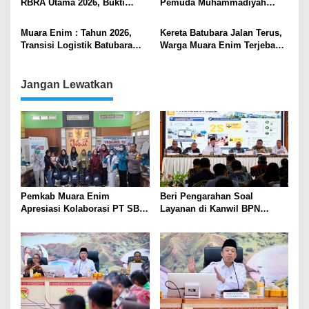
RBRA Utama 2026, Bukti
Pemuda Muhammadiyah
Komitmen Muara Enim
Muara Enim Desak Pemkab
Ramah Anak .
Segera Bentuk Satgas
Muara Enim : Tahun 2026,
Kereta Batubara Jalan Terus,
Penertiban Angkutan
Transisi Logistik Batubara
Warga Muara Enim Terjebak
Batubara
Masuki Babak Baru
Berjam-jam
Jangan Lewatkan
Pemkab Muara Enim
Beri Pengarahan Soal
Apresiasi Kolaborasi PT SBS
Layanan di Kanwil BPN
Dukung Skrining TBC bagi
Provinsi NTT, Menteri
Warga Sekitar Tambang
Nusron: Gunakan Sudut
Pandang Masyarakat