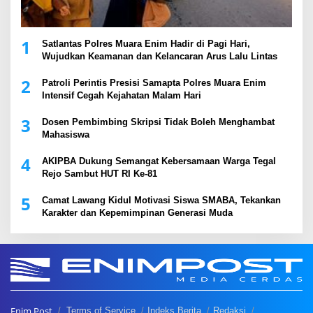
1
Satlantas Polres Muara Enim Hadir di Pagi Hari,
Wujudkan Keamanan dan Kelancaran Arus Lalu Lintas
2
Patroli Perintis Presisi Samapta Polres Muara Enim
Intensif Cegah Kejahatan Malam Hari
3
Dosen Pembimbing Skripsi Tidak Boleh Menghambat
Mahasiswa
4
AKIPBA Dukung Semangat Kebersamaan Warga Tegal
Rejo Sambut HUT RI Ke-81
5
Camat Lawang Kidul Motivasi Siswa SMABA, Tekankan
Karakter dan Kepemimpinan Generasi Muda
Enim Post
Terms of Service
Indeks Berita
Redaksi