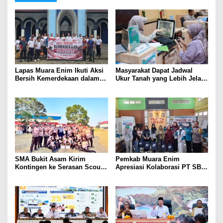
Lapas Muara Enim Ikuti Aksi
Masyarakat Dapat Jadwal
Bersih Kemerdekaan dalam
Ukur Tanah yang Lebih Jelas
Rangka HUT ke-81 Republik
Berkat Layanan Pengukuran
Indonesia
Terjadwal
SMA Bukit Asam Kirim
Pemkab Muara Enim
Kontingen ke Serasan Scout
Apresiasi Kolaborasi PT SBS
Competition 2026, Perkuat
Dukung Skrining TBC bagi
Karakter dan Kepemimpinan
Warga Sekitar Tambang
Siswa