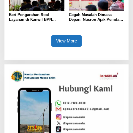
Beri Pengarahan Soal
Cegah Masalah Dimasa
Layanan di Kanwil BPN
Depan, Nusron Ajak Pemda
Provinsi NTT, Menteri
Percepat Sertifikat Tanah
Nusron: Gunakan Sudut
Rumah Ibadah di NTT
Pandang Masyarakat
View More