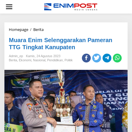
Lewati
ke
konten
Muara
Homepage
/
Berita
Enim
Muara Enim Selenggarakan Pameran
Selenggarakan
Pameran
TTG Tingkat Kanupaten
TTG
Tingkat
Admin_ep
Kamis, 24 Agustus 2023
Berita
,
Ekonomi
,
Nasional
Kanupaten
,
Pendidikan
,
Politik