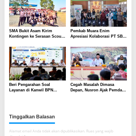
SMA Bukit Asam Kirim
Pemkab Muara Enim
Kontingen ke Serasan Scout
Apresiasi Kolaborasi PT SBS
Competition 2026, Perkuat
Dukung Skrining TBC bagi
Karakter dan Kepemimpinan
Warga Sekitar Tambang
Siswa
Beri Pengarahan Soal
Cegah Masalah Dimasa
Layanan di Kanwil BPN
Depan, Nusron Ajak Pemda
Provinsi NTT, Menteri
Percepat Sertifikat Tanah
Nusron: Gunakan Sudut
Rumah Ibadah di NTT
Pandang Masyarakat
Tinggalkan Balasan
Alamat email Anda tidak akan dipublikasikan.
Ruas yang wajib