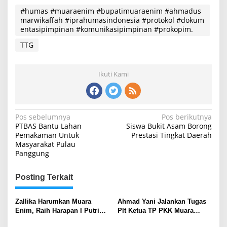
#humas #muaraenim #bupatimuaraenim #ahmadus
marwikaffah #iprahumasindonesia #protokol #dokum
entasipimpinan #komunikasipimpinan #prokopim.
TTG
Ikuti Kami
Navigasi
Pos sebelumnya
Pos berikutnya
PTBAS Bantu Lahan
Siswa Bukit Asam Borong
pos
Pemakaman Untuk
Prestasi Tingkat Daerah
Masyarakat Pulau
Panggung
Posting Terkait
Zallika Harumkan Muara
Ahmad Yani Jalankan Tugas
Enim, Raih Harapan I Putri
Plt Ketua TP PKK Muara
Sriwijaya 2026
Enim