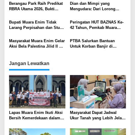
Berangau Park Raih Predikat
Dian dan Mimpi yang
RBRA Utama 2026, Bukti
Mengudara: Dari Lorong
Komitmen Muara Enim
Pasar ke Langit Prestasi
Ramah Anak .
Bupati Muara Enim Tidak
Peringatan HUT BAZNAS Ke-
Larang Perpisahan dan Study
42 Tahun, Pemkab Muara
Tour Sekolah, Asal Patuhi
Enim Resmikan Rumah Layak
Edaran
Huni di Ujanmas Ulu
Masyarakat Muara Enim Gelar
PTBA Salurkan Bantuan
Aksi Bela Palestina Jilid II di
Untuk Korban Banjir di
Lapangan Merdeka
Tanjung Enim
Jangan Lewatkan
Lapas Muara Enim Ikuti Aksi
Masyarakat Dapat Jadwal
Bersih Kemerdekaan dalam
Ukur Tanah yang Lebih Jelas
Rangka HUT ke-81 Republik
Berkat Layanan Pengukuran
Indonesia
Terjadwal