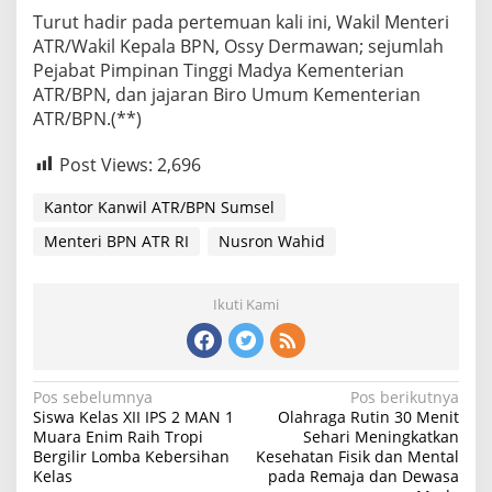
Turut hadir pada pertemuan kali ini, Wakil Menteri
ATR/Wakil Kepala BPN, Ossy Dermawan; sejumlah
Pejabat Pimpinan Tinggi Madya Kementerian
ATR/BPN, dan jajaran Biro Umum Kementerian
ATR/BPN.(**)
Post Views:
2,696
Kantor Kanwil ATR/BPN Sumsel
Menteri BPN ATR RI
Nusron Wahid
Ikuti Kami
Navigasi
Pos sebelumnya
Pos berikutnya
Siswa Kelas XII IPS 2 MAN 1
Olahraga Rutin 30 Menit
pos
Muara Enim Raih Tropi
Sehari Meningkatkan
Bergilir Lomba Kebersihan
Kesehatan Fisik dan Mental
Kelas
pada Remaja dan Dewasa