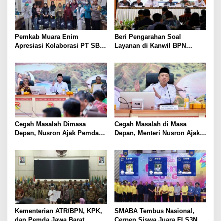
Pemkab Muara Enim
Beri Pengarahan Soal
Apresiasi Kolaborasi PT SBS
Layanan di Kanwil BPN
Dukung Skrining TBC bagi
Provinsi NTT, Menteri
Warga Sekitar Tambang
Nusron: Gunakan Sudut
Pandang Masyarakat
Cegah Masalah Dimasa
Cegah Masalah di Masa
Depan, Nusron Ajak Pemda
Depan, Menteri Nusron Ajak
Percepat Sertifikat Tanah
Pemda Percepat Sertipikasi
Rumah Ibadah di NTT
Tanah Rumah Ibadah di NTT
Kementerian ATR/BPN, KPK,
SMABA Tembus Nasional,
dan Pemda Jawa Barat
Cerpen Siswa Juara FLS3N