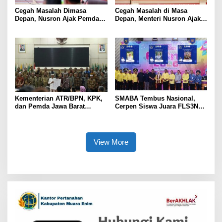
Cegah Masalah Dimasa
Cegah Masalah di Masa
Depan, Nusron Ajak Pemda
Depan, Menteri Nusron Ajak
Percepat Sertifikat Tanah
Pemda Percepat Sertipikasi
Rumah Ibadah di NTT
Tanah Rumah Ibadah di NTT
Kementerian ATR/BPN, KPK,
SMABA Tembus Nasional,
dan Pemda Jawa Barat
Cerpen Siswa Juara FLS3N
Sepakati Kerja Sama dalam
Sumsel
Upaya Pencegahan Korupsi
serta Penguatan Ekonomi
Daerah
View More