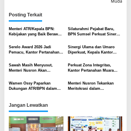
Muda
Posting Terkait
Menteri ATR/Kepala BPN:
Silaturahmi Pejabat Baru,
Kebijakan yang Baik Berawal
BPN Sumsel Perkuat Sinergi
dari Kesediaan Mendengar
Layanan Pertanahan
Aspirasi Masyarakat
Serelo Award 2026 Jadi
Sinergi Ulama dan Umaro
Pemacu, Kantor Pertanahan
Diperkuat, Kepala Kantor
Muara Enim Perkuat Layanan
Pertanahan Muara Enim
dan Tata Kelola Aset Negara
Hadiri Pelantikan Pengurus
Sawah Masih Menyusut,
Perkuat Zona Integritas,
MUI Kecamatan
Menteri Nusron Akan
Kantor Pertanahan Muara
Terapkan Kebijakan Darurat
Enim Mantapkan Langkah
Perlindungan Lahan
Menuju WBBM
Wamen Ossy Paparkan
Menteri Nusron Tekankan
Pertanian
Dukungan ATR/BPN dalam
Meritokrasi dalam
Rakor Percepatan Rehabilitasi
Pengembangan SDM
dan Rekonstruksi
Kementerian ATR/BPN
Pascabencana di Sumatra
Jangan Lewatkan