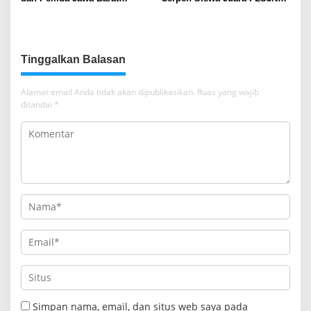
Sepakati Kerja Sama dalam
Sumsel
Upaya Pencegahan Korupsi
serta Penguatan Ekonomi
Daerah
Tinggalkan Balasan
Alamat email Anda tidak akan dipublikasikan.
Ruas yang wajib
ditandai
*
Simpan nama, email, dan situs web saya pada