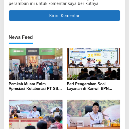
peramban ini untuk komentar saya berikutnya.
News Feed
Pemkab Muara Enim
Beri Pengarahan Soal
Apresiasi Kolaborasi PT SBS
Layanan di Kanwil BPN
Dukung Skrining TBC bagi
Provinsi NTT, Menteri
Warga Sekitar Tambang
Nusron: Gunakan Sudut
Pandang Masyarakat