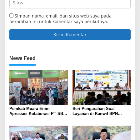
Simpan nama, email, dan situs web saya pada
peramban ini untuk komentar saya berikutnya.
News Feed
Pemkab Muara Enim
Beri Pengarahan Soal
Apresiasi Kolaborasi PT SBS
Layanan di Kanwil BPN
Dukung Skrining TBC bagi
Provinsi NTT, Menteri
Warga Sekitar Tambang
Nusron: Gunakan Sudut
Pandang Masyarakat