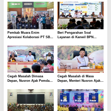
Pemkab Muara Enim
Beri Pengarahan Soal
Apresiasi Kolaborasi PT SBS
Layanan di Kanwil BPN
Dukung Skrining TBC bagi
Provinsi NTT, Menteri
Warga Sekitar Tambang
Nusron: Gunakan Sudut
Pandang Masyarakat
Cegah Masalah Dimasa
Cegah Masalah di Masa
Depan, Nusron Ajak Pemda
Depan, Menteri Nusron Ajak
Percepat Sertifikat Tanah
Pemda Percepat Sertipikasi
Rumah Ibadah di NTT
Tanah Rumah Ibadah di NTT