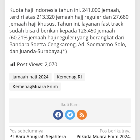
Kuota haji Indonesia tahun ini, 241.000 jemaah,
terdiri atas 213.320 jemaah hajj reguler dan 27.680
jemaah haji khusus. Tahun ini, layanan fast track
sudah bisa diberikan kepada 128.450 jemaah
(60,21% jemaah haji reguler) yang berangkat dari
Bandara Soetta-Cengkareng, Adi Soemarmo-Solo,
dan Juanda-Surabaya.(*)
Post Views:
2,070
jamaah haji 2024
Kemenag RI
KemenagMuara Enim
Ikuti Kami
Navigasi
Pos sebelumnya
Pos berikutnya
PT Bara Anugrah Sejahtera
Pilkada Muara Enim 2024,