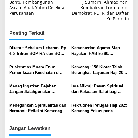
pos
Bantu Pembangunan
Hj Sumarni Ahmad Yani
Asram Anak Yatim Disekitar
Kembalikan Formulir di
Perusahaan
Demokrat, PDI P, dan Daftar
Ke Perindo
Posting Terkait
Dikebut Sebelum Lebaran, Rp
Kementerian Agama Siap
4,5 Triliun BOP RA dan BOS
Rayakan HAB ke-80:
Madrasah Siap Cair
Gaungkan Semangat
Kerukunan, Sinergi, dan
Puskesmas Muara Enim
Kemenag: 158 Kloter Telah
Kemajuan Bangsa
Pemeriksaan Kesehatan di
Berangkat, Layanan Haji 2025
MIN 2, Wujud Nyata
Terus Dimaksimalkan
Kolaborasi Pendidikan dan
Menag Ingatkan Pejabat:
Isra Mikraj: Pesan Spiritual
Kesehatan
Jangan Salahgunakan
dan Kekuatan Salat bagi
Fasilitas Negara untuk Mudik
Kehidupan Umat
Meneguhkan Spiritualitas dan
Rekrutmen Petugas Haji 2025:
Harmoni: Refleksi Kemenag
Kemenag Fokus pada
Sambut 2025
Pelayanan Ramah Lansia dan
Disabilitas
Jangan Lewatkan