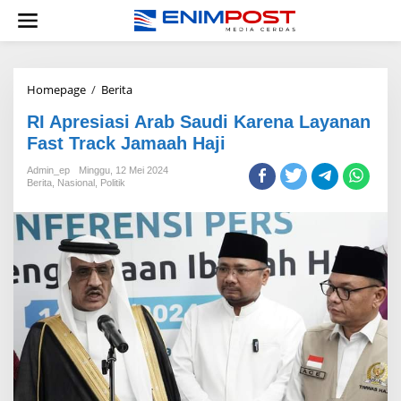
Lewati
ke
konten
RI
Homepage
/
Berita
Apresiasi
RI Apresiasi Arab Saudi Karena Layanan
Arab
Saudi
Fast Track Jamaah Haji
Karena
Layanan
Admin_ep
Minggu, 12 Mei 2024
Berita
,
Nasional
,
Politik
Fast
Track
Jamaah
Haji