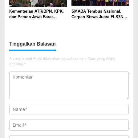
Kementerian ATR/BPN, KPK,
SMABA Tembus Nasional,
dan Pemda Jawa Barat
Cerpen Siswa Juara FLS3N
Sepakati Kerja Sama dalam
Sumsel
Upaya Pencegahan Korupsi
serta Penguatan Ekonomi
Daerah
Tinggalkan Balasan
Alamat email Anda tidak akan dipublikasikan.
Ruas yang wajib
ditandai
*