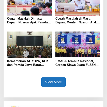
Cegah Masalah Dimasa
Cegah Masalah di Masa
Depan, Nusron Ajak Pemda
Depan, Menteri Nusron Ajak
Percepat Sertifikat Tanah
Pemda Percepat Sertipikasi
Rumah Ibadah di NTT
Tanah Rumah Ibadah di NTT
Kementerian ATR/BPN, KPK,
SMABA Tembus Nasional,
dan Pemda Jawa Barat
Cerpen Siswa Juara FLS3N
Sepakati Kerja Sama dalam
Sumsel
Upaya Pencegahan Korupsi
serta Penguatan Ekonomi
Daerah
View More