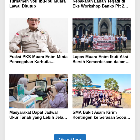
Turnamen Voli Ibu-ibu Muara
Kebakaran Lahan Terjadi di
Lawai Ditutup
Eks Workshop Banko Pit 2
Muara Enim
Fraksi PKS Muara Enim Minta
Lapas Muara Enim Ikuti Aksi
Pencegahan Karhutla
Bersih Kemerdekaan dalam
Diperkuat
Rangka HUT ke-81 Republik
Indonesia
Masyarakat Dapat Jadwal
SMA Bukit Asam Kirim
Ukur Tanah yang Lebih Jelas
Kontingen ke Serasan Scout
Berkat Layanan Pengukuran
Competition 2026, Perkuat
Terjadwal
Karakter dan Kepemimpinan
Siswa
View More