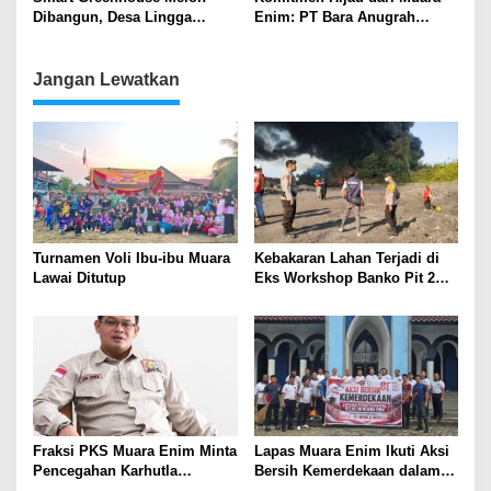
Run”
Dibangun, Desa Lingga
Enim: PT Bara Anugrah
Kembangkan Ekonomi Baru
Sejahtera Tutup Hari
Lingkungan Hidup dengan
Aksi Susur Sungai
Jangan Lewatkan
Turnamen Voli Ibu-ibu Muara
Kebakaran Lahan Terjadi di
Lawai Ditutup
Eks Workshop Banko Pit 2
Muara Enim
Fraksi PKS Muara Enim Minta
Lapas Muara Enim Ikuti Aksi
Pencegahan Karhutla
Bersih Kemerdekaan dalam
Diperkuat
Rangka HUT ke-81 Republik