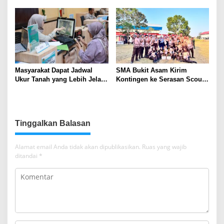
Indonesia
Masyarakat Dapat Jadwal
SMA Bukit Asam Kirim
Ukur Tanah yang Lebih Jelas
Kontingen ke Serasan Scout
Berkat Layanan Pengukuran
Competition 2026, Perkuat
Terjadwal
Karakter dan Kepemimpinan
Siswa
Tinggalkan Balasan
Alamat email Anda tidak akan dipublikasikan.
Ruas yang wajib
ditandai
*