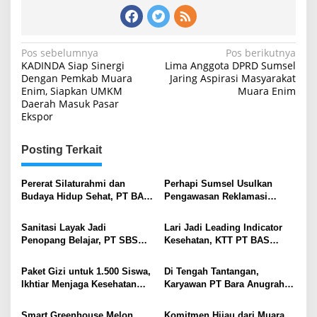
Navigasi
Pos sebelumnya
Pos berikutnya
KADINDA Siap Sinergi
Lima Anggota DPRD Sumsel
pos
Dengan Pemkab Muara
Jaring Aspirasi Masyarakat
Enim, Siapkan UMKM
Muara Enim
Daerah Masuk Pasar
Ekspor
Posting Terkait
Pererat Silaturahmi dan
Perhapi Sumsel Usulkan
Budaya Hidup Sehat, PT BAS
Pengawasan Reklamasi
Gandeng Ratusan Warga
Tambang Berbasis Teknologi
Karang Asam Senam
Sanitasi Layak Jadi
Lari Jadi Leading Indicator
Bersama
Penopang Belajar, PT SBS
Kesehatan, KTT PT BAS
Bantu Renovasi WC SD
Tampil Beda di Uji
Xaverius Emmanuel
Kompetensi ESDM
Paket Gizi untuk 1.500 Siswa,
Di Tengah Tantangan,
Ikhtiar Menjaga Kesehatan
Karyawan PT Bara Anugrah
Anak di Sekitar Tambang
Sejahtera Rawat Optimisme
Lewat “Never Lose Hope
Smart Greenhouse Melon
Komitmen Hijau dari Muara