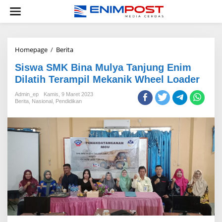
Lewati
ke
konten
Siswa
Homepage
/
Berita
SMK
Siswa SMK Bina Mulya Tanjung Enim
Bina
Mulya
Dilatih Terampil Mekanik Wheel Loader
Tanjung
Enim
Admin_ep
Kamis, 9 Maret 2023
Berita
,
Nasional
,
Pendidikan
Dilatih
Terampil
Mekanik
Wheel
Loader