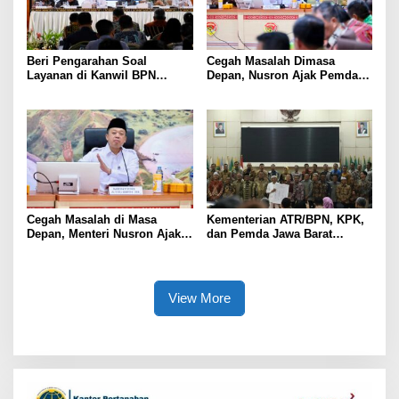
Beri Pengarahan Soal
Cegah Masalah Dimasa
Layanan di Kanwil BPN
Depan, Nusron Ajak Pemda
Provinsi NTT, Menteri
Percepat Sertifikat Tanah
Nusron: Gunakan Sudut
Rumah Ibadah di NTT
Pandang Masyarakat
Cegah Masalah di Masa
Kementerian ATR/BPN, KPK,
Depan, Menteri Nusron Ajak
dan Pemda Jawa Barat
Pemda Percepat Sertipikasi
Sepakati Kerja Sama dalam
Tanah Rumah Ibadah di NTT
Upaya Pencegahan Korupsi
serta Penguatan Ekonomi
Daerah
View More