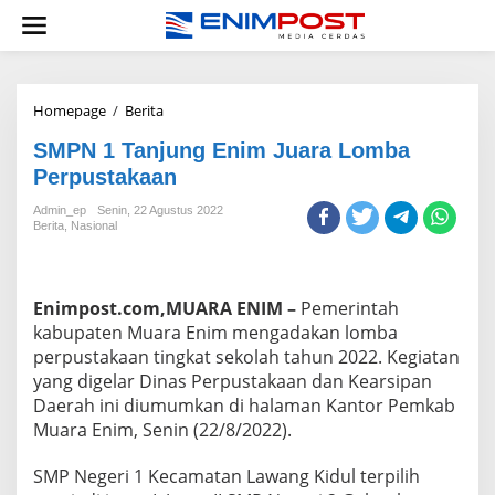
Lewati
ke
konten
SMPN
Homepage
/
Berita
1
SMPN 1 Tanjung Enim Juara Lomba
Tanjung
Enim
Perpustakaan
Juara
Lomba
Admin_ep
Senin, 22 Agustus 2022
Berita
,
Nasional
Perpustakaan
Enimpost.com,MUARA ENIM –
Pemerintah
kabupaten Muara Enim mengadakan lomba
perpustakaan tingkat sekolah tahun 2022. Kegiatan
yang digelar Dinas Perpustakaan dan Kearsipan
Daerah ini diumumkan di halaman Kantor Pemkab
Muara Enim, Senin (22/8/2022).
SMP Negeri 1 Kecamatan Lawang Kidul terpilih