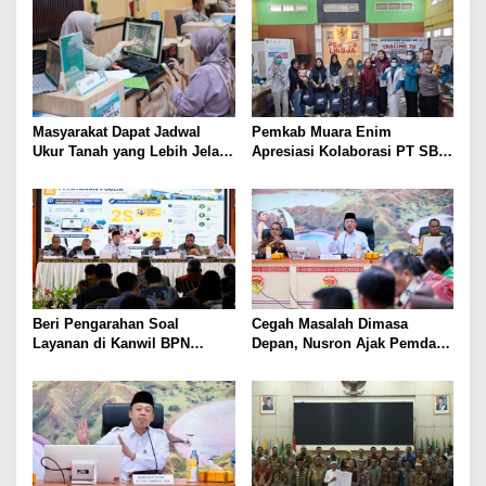
Masyarakat Dapat Jadwal
Pemkab Muara Enim
Ukur Tanah yang Lebih Jelas
Apresiasi Kolaborasi PT SBS
Berkat Layanan Pengukuran
Dukung Skrining TBC bagi
Terjadwal
Warga Sekitar Tambang
Beri Pengarahan Soal
Cegah Masalah Dimasa
Layanan di Kanwil BPN
Depan, Nusron Ajak Pemda
Provinsi NTT, Menteri
Percepat Sertifikat Tanah
Nusron: Gunakan Sudut
Rumah Ibadah di NTT
Pandang Masyarakat