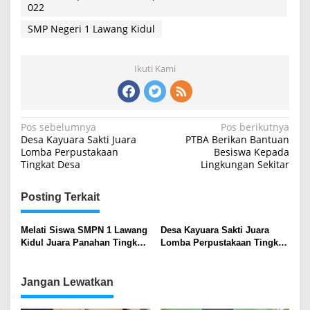
022
SMP Negeri 1 Lawang Kidul
Ikuti Kami
Navigasi
Pos sebelumnya
Pos berikutnya
Desa Kayuara Sakti Juara
PTBA Berikan Bantuan
pos
Lomba Perpustakaan
Besiswa Kepada
Tingkat Desa
Lingkungan Sekitar
Posting Terkait
Melati Siswa SMPN 1 Lawang
Desa Kayuara Sakti Juara
Kidul Juara Panahan Tingkat
Lomba Perpustakaan Tingkat
Sumsel
Desa
Jangan Lewatkan