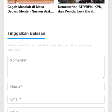
Cegah Masalah di Masa
Kementerian ATR/BPN, KPK,
Depan, Menteri Nusron Ajak
dan Pemda Jawa Barat
Pemda Percepat Sertipikasi
Sepakati Kerja Sama dalam
Tanah Rumah Ibadah di NTT
Upaya Pencegahan Korupsi
serta Penguatan Ekonomi
Daerah
Tinggalkan Balasan
Alamat email Anda tidak akan dipublikasikan.
Ruas yang wajib
ditandai
*