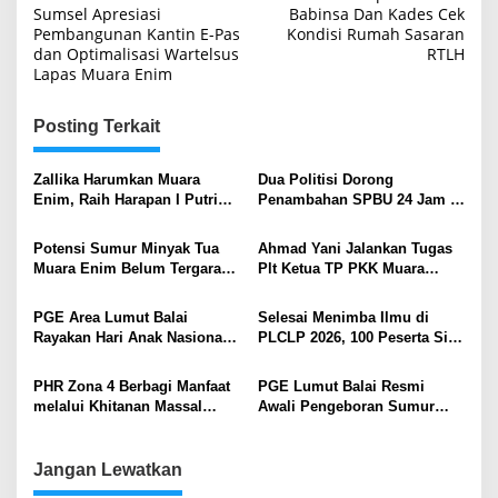
pos
Sumsel Apresiasi
Babinsa Dan Kades Cek
Pembangunan Kantin E-Pas
Kondisi Rumah Sasaran
dan Optimalisasi Wartelsus
RTLH
Lapas Muara Enim
Posting Terkait
Zallika Harumkan Muara
Dua Politisi Dorong
Enim, Raih Harapan I Putri
Penambahan SPBU 24 Jam di
Sriwijaya 2026
Muara Enim
Potensi Sumur Minyak Tua
Ahmad Yani Jalankan Tugas
Muara Enim Belum Tergarap
Plt Ketua TP PKK Muara
Optimal
Enim
PGE Area Lumut Balai
Selesai Menimba Ilmu di
Rayakan Hari Anak Nasional
PLCLP 2026, 100 Peserta Siap
dengan Edukasi Panas Bumi
Mengabdi untuk Negeri
ke Siswa SD
PHR Zona 4 Berbagi Manfaat
PGE Lumut Balai Resmi
melalui Khitanan Massal
Awali Pengeboran Sumur
untuk 265 Anak
LMB-19.3 untuk PLTP Unit 3
Kapasitas 55 MW
Jangan Lewatkan