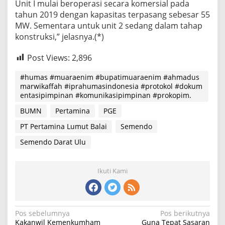
Unit I mulai beroperasi secara komersial pada
tahun 2019 dengan kapasitas terpasang sebesar 55
MW. Sementara untuk unit 2 sedang dalam tahap
konstruksi,” jelasnya.(*)
Post Views:
2,896
#humas #muaraenim #bupatimuaraenim #ahmadus
marwikaffah #iprahumasindonesia #protokol #dokum
entasipimpinan #komunikasipimpinan #prokopim.
BUMN
Pertamina
PGE
PT Pertamina Lumut Balai
Semendo
Semendo Darat Ulu
Ikuti Kami
Navigasi
Pos sebelumnya
Pos berikutnya
Kakanwil Kemenkumham
Guna Tepat Sasaran