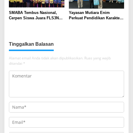
SMABA Tembus Nasional,
Yayasan Mutiara Enim
Cerpen Siswa Juara FLS3N
Perkuat Pendidikan Karakter,
Sumsel
Tambah 100 Mushaf Al-Qur’an
dan 100 Buku Iqra untuk SMK
Mutiara
Tinggalkan Balasan
Alamat email Anda tidak akan dipublikasikan.
Ruas yang wajib
ditandai
*