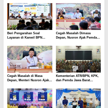
Beri Pengarahan Soal
Cegah Masalah Dimasa
Layanan di Kanwil BPN
Depan, Nusron Ajak Pemda
Provinsi NTT, Menteri
Percepat Sertifikat Tanah
Nusron: Gunakan Sudut
Rumah Ibadah di NTT
Pandang Masyarakat
Cegah Masalah di Masa
Kementerian ATR/BPN, KPK,
Depan, Menteri Nusron Ajak
dan Pemda Jawa Barat
Pemda Percepat Sertipikasi
Sepakati Kerja Sama dalam
Tanah Rumah Ibadah di NTT
Upaya Pencegahan Korupsi
serta Penguatan Ekonomi
Daerah