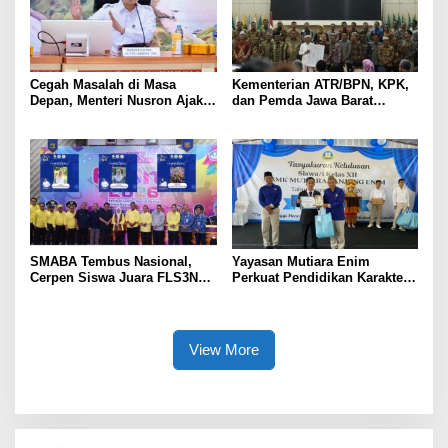
Cegah Masalah di Masa
Kementerian ATR/BPN, KPK,
Depan, Menteri Nusron Ajak
dan Pemda Jawa Barat
Pemda Percepat Sertipikasi
Sepakati Kerja Sama dalam
Tanah Rumah Ibadah di NTT
Upaya Pencegahan Korupsi
serta Penguatan Ekonomi
Daerah
SMABA Tembus Nasional,
Yayasan Mutiara Enim
Cerpen Siswa Juara FLS3N
Perkuat Pendidikan Karakter,
Sumsel
Tambah 100 Mushaf Al-Qur’an
dan 100 Buku Iqra untuk SMK
Mutiara
View More