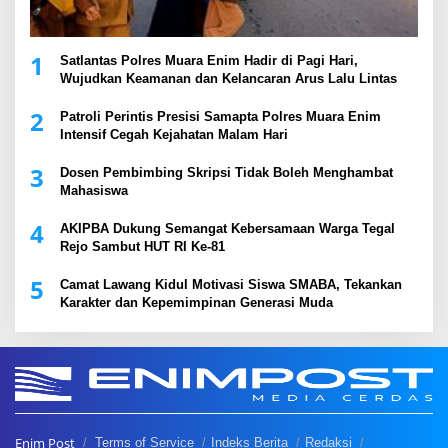
1
Satlantas Polres Muara Enim Hadir di Pagi Hari,
Wujudkan Keamanan dan Kelancaran Arus Lalu Lintas
2
Patroli Perintis Presisi Samapta Polres Muara Enim
Intensif Cegah Kejahatan Malam Hari
3
Dosen Pembimbing Skripsi Tidak Boleh Menghambat
Mahasiswa
4
AKIPBA Dukung Semangat Kebersamaan Warga Tegal
Rejo Sambut HUT RI Ke-81
5
Camat Lawang Kidul Motivasi Siswa SMABA, Tekankan
Karakter dan Kepemimpinan Generasi Muda
Enim Post
Terms of Service
Indeks Berita
Redaksi