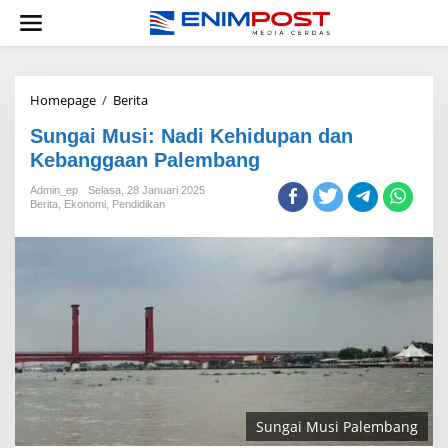
Lewati
ke
konten
Sungai
Homepage
/
Berita
Musi:
Sungai Musi: Nadi Kehidupan dan
Nadi
Kehidupan
Kebanggaan Palembang
dan
Kebanggaan
Admin_ep
Selasa, 28 Januari 2025
Berita
,
Ekonomi
,
Pendidikan
Palembang
Sungai Musi Palembang