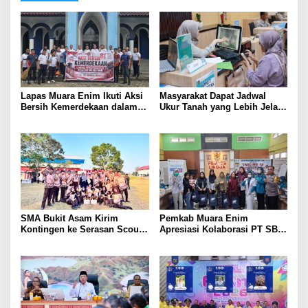
Lapas Muara Enim Ikuti Aksi
Masyarakat Dapat Jadwal
Bersih Kemerdekaan dalam
Ukur Tanah yang Lebih Jelas
Rangka HUT ke-81 Republik
Berkat Layanan Pengukuran
Indonesia
Terjadwal
SMA Bukit Asam Kirim
Pemkab Muara Enim
Kontingen ke Serasan Scout
Apresiasi Kolaborasi PT SBS
Competition 2026, Perkuat
Dukung Skrining TBC bagi
Karakter dan Kepemimpinan
Warga Sekitar Tambang
Siswa