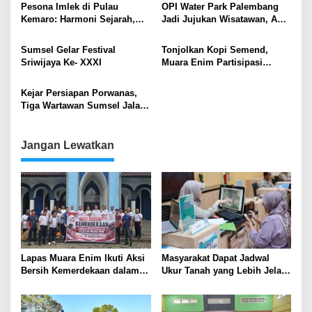
Rampung September 2026
Kebinekaan
Pesona Imlek di Pulau
OPI Water Park Palembang
Kemaro: Harmoni Sejarah,
Jadi Jujukan Wisatawan, Ada
Budaya, dan Wisata di
Atraksi Hujan Salju
Tengah Sungai Musi
Sumsel Gelar Festival
Tonjolkan Kopi Semend,
Sriwijaya Ke- XXXI
Muara Enim Partisipasi
Festival Sriwijaya Expo di
Palembang
Kejar Persiapan Porwanas,
Tiga Wartawan Sumsel Jalani
Try Out di Idham Cup 2022
Jangan Lewatkan
Lapas Muara Enim Ikuti Aksi
Masyarakat Dapat Jadwal
Bersih Kemerdekaan dalam
Ukur Tanah yang Lebih Jelas
Rangka HUT ke-81 Republik
Berkat Layanan Pengukuran
Indonesia
Terjadwal