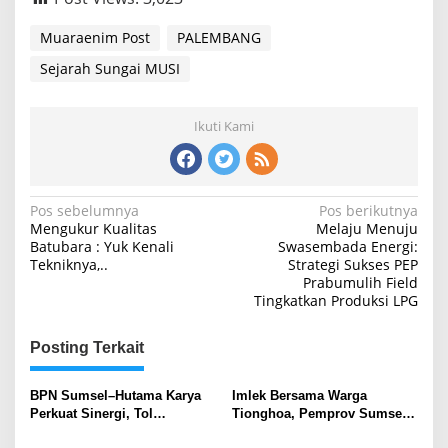
Muaraenim Post
PALEMBANG
Sejarah Sungai MUSI
Ikuti Kami
Navigasi
Pos sebelumnya
Pos berikutnya
Mengukur Kualitas
Melaju Menuju
pos
Batubara : Yuk Kenali
Swasembada Energi:
Tekniknya,..
Strategi Sukses PEP
Prabumulih Field
Tingkatkan Produksi LPG
Posting Terkait
BPN Sumsel–Hutama Karya
Imlek Bersama Warga
Perkuat Sinergi, Tol
Tionghoa, Pemprov Sumsel
Palembang–Betung Ditarget
Tegaskan Harmoni