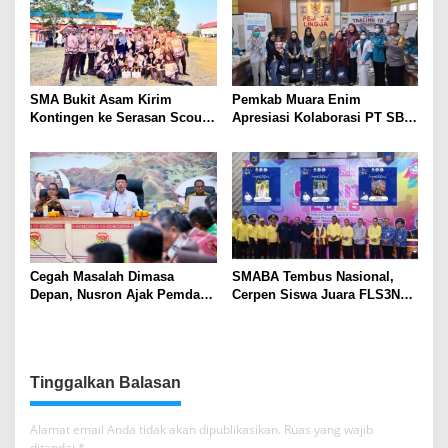
SMA Bukit Asam Kirim
Pemkab Muara Enim
Kontingen ke Serasan Scout
Apresiasi Kolaborasi PT SBS
Competition 2026, Perkuat
Dukung Skrining TBC bagi
Karakter dan Kepemimpinan
Warga Sekitar Tambang
Siswa
Cegah Masalah Dimasa
SMABA Tembus Nasional,
Depan, Nusron Ajak Pemda
Cerpen Siswa Juara FLS3N
Percepat Sertifikat Tanah
Sumsel
Rumah Ibadah di NTT
Tinggalkan Balasan
Alamat email Anda tidak akan dipublikasikan.
Ruas yang wajib
ditandai
*