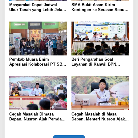
Masyarakat Dapat Jadwal
SMA Bukit Asam Kirim
Ukur Tanah yang Lebih Jelas
Kontingen ke Serasan Scout
Berkat Layanan Pengukuran
Competition 2026, Perkuat
Terjadwal
Karakter dan Kepemimpinan
Siswa
Pemkab Muara Enim
Beri Pengarahan Soal
Apresiasi Kolaborasi PT SBS
Layanan di Kanwil BPN
Dukung Skrining TBC bagi
Provinsi NTT, Menteri
Warga Sekitar Tambang
Nusron: Gunakan Sudut
Pandang Masyarakat
Cegah Masalah Dimasa
Cegah Masalah di Masa
Depan, Nusron Ajak Pemda
Depan, Menteri Nusron Ajak
Percepat Sertifikat Tanah
Pemda Percepat Sertipikasi
Rumah Ibadah di NTT
Tanah Rumah Ibadah di NTT