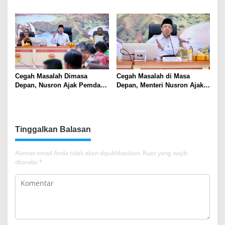
Dukung Skrining TBC bagi
Provinsi NTT, Menteri
Warga Sekitar Tambang
Nusron: Gunakan Sudut
Pandang Masyarakat
Cegah Masalah Dimasa
Cegah Masalah di Masa
Depan, Nusron Ajak Pemda
Depan, Menteri Nusron Ajak
Percepat Sertifikat Tanah
Pemda Percepat Sertipikasi
Rumah Ibadah di NTT
Tanah Rumah Ibadah di NTT
Tinggalkan Balasan
Alamat email Anda tidak akan dipublikasikan.
Ruas yang wajib
ditandai
*