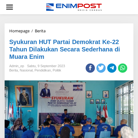
Lewati
ke
konten
Syukuran
Homepage
/
Berita
HUT
Syukuran HUT Partai Demokrat Ke-22
Partai
Demokrat
Tahun Dilakukan Secara Sederhana di
Ke-
Muara Enim
22
Tahun
Admin_ep
Sabtu, 9 September 2023
Dilakukan
Berita
,
Nasional
,
Pendidikan
,
Politik
Secara
Sederhana
di
Muara
Enim