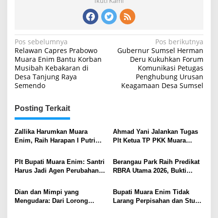
Ikuti Kami
Navigasi
Pos sebelumnya
Pos berikutnya
Relawan Capres Prabowo
Gubernur Sumsel Herman
pos
Muara Enim Bantu Korban
Deru Kukuhkan Forum
Musibah Kebakaran di
Komunikasi Petugas
Desa Tanjung Raya
Penghubung Urusan
Semendo
Keagamaan Desa Sumsel
Posting Terkait
Zallika Harumkan Muara
Ahmad Yani Jalankan Tugas
Enim, Raih Harapan I Putri
Plt Ketua TP PKK Muara
Sriwijaya 2026
Enim
Plt Bupati Muara Enim: Santri
Berangau Park Raih Predikat
Harus Jadi Agen Perubahan
RBRA Utama 2026, Bukti
di Tengah Tantangan Digital
Komitmen Muara Enim
Ramah Anak .
Dian dan Mimpi yang
Bupati Muara Enim Tidak
Mengudara: Dari Lorong
Larang Perpisahan dan Study
Pasar ke Langit Prestasi
Tour Sekolah, Asal Patuhi