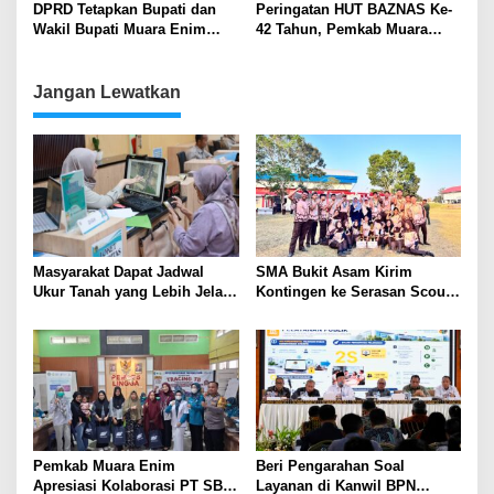
Edaran
DPRD Tetapkan Bupati dan
Peringatan HUT BAZNAS Ke-
Wakil Bupati Muara Enim
42 Tahun, Pemkab Muara
Terpilih Hasil Pilkada 2024
Enim Resmikan Rumah Layak
Huni di Ujanmas Ulu
Jangan Lewatkan
Masyarakat Dapat Jadwal
SMA Bukit Asam Kirim
Ukur Tanah yang Lebih Jelas
Kontingen ke Serasan Scout
Berkat Layanan Pengukuran
Competition 2026, Perkuat
Terjadwal
Karakter dan Kepemimpinan
Siswa
Pemkab Muara Enim
Beri Pengarahan Soal
Apresiasi Kolaborasi PT SBS
Layanan di Kanwil BPN