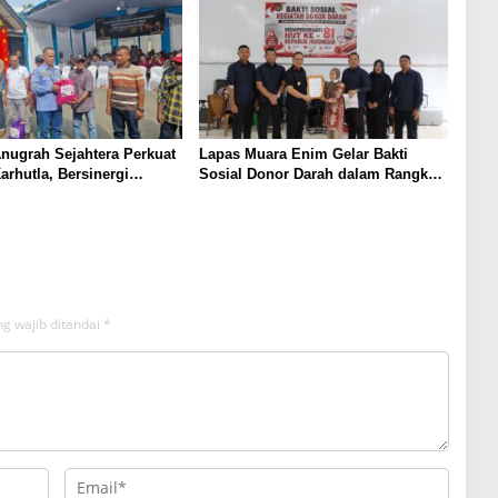
nugrah Sejahtera Perkuat
Lapas Muara Enim Gelar Bakti
arhutla, Bersinergi
Sosial Donor Darah dalam Rangka
olsek Lawang Kidul
Memperingati HUT ke-81 Republik
Warga
Indonesia
g wajib ditandai
*