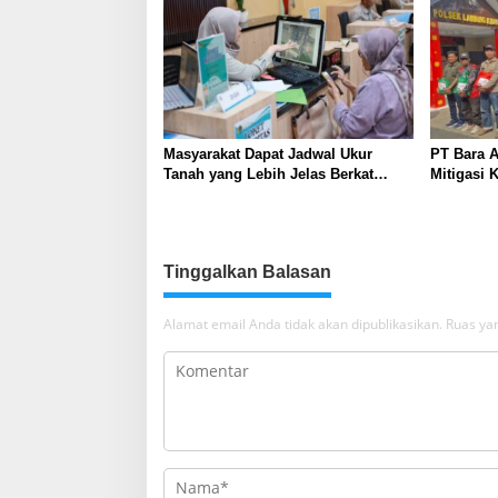
Masyarakat Dapat Jadwal Ukur
PT Bara A
Tanah yang Lebih Jelas Berkat
Mitigasi K
Layanan Pengukuran Terjadwal
dengan P
Edukasi 
Tinggalkan Balasan
Alamat email Anda tidak akan dipublikasikan.
Ruas yan