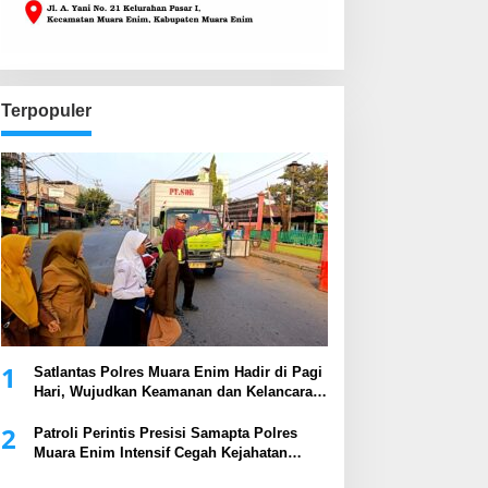
Terpopuler
1
Satlantas Polres Muara Enim Hadir di Pagi
Hari, Wujudkan Keamanan dan Kelancaran
Arus Lalu Lintas
2
Patroli Perintis Presisi Samapta Polres
Muara Enim Intensif Cegah Kejahatan
Malam Hari