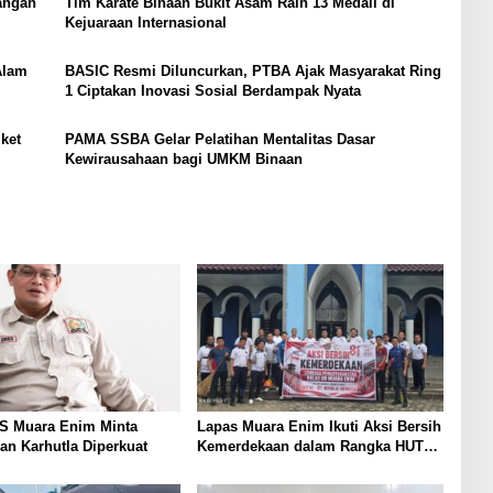
angan
Tim Karate Binaan Bukit Asam Raih 13 Medali di
Kejuaraan Internasional
Alam
BASIC Resmi Diluncurkan, PTBA Ajak Masyarakat Ring
1 Ciptakan Inovasi Sosial Berdampak Nyata
ket
PAMA SSBA Gelar Pelatihan Mentalitas Dasar
Kewirausahaan bagi UMKM Binaan
KS Muara Enim Minta
Lapas Muara Enim Ikuti Aksi Bersih
n Karhutla Diperkuat
Kemerdekaan dalam Rangka HUT
ke-81 Republik Indonesia