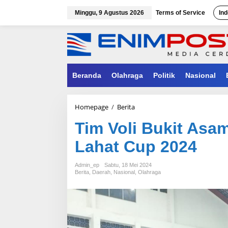
Lewati
ke
Minggu, 9 Agustus 2026
Terms of Service
Ind
konten
Beranda
Olahraga
Politik
Nasional
Tim
Homepage
/
Berita
Voli
Tim Voli Bukit Asa
Bukit
Asam
Lahat Cup 2024
Jadi
Kampiun
Bupati
Admin_ep
Sabtu, 18 Mei 2024
Lahat
Berita
,
Daerah
,
Nasional
,
Olahraga
Cup
2024