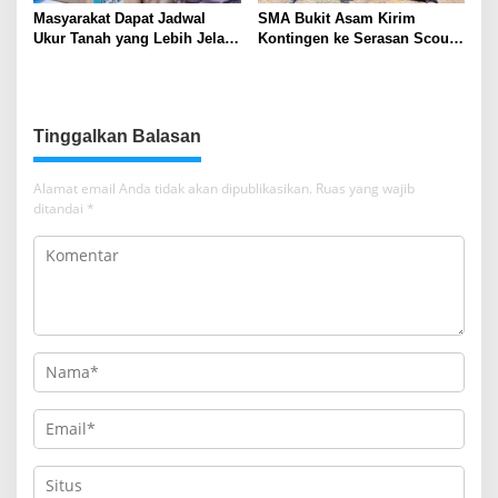
Masyarakat Dapat Jadwal
SMA Bukit Asam Kirim
Ukur Tanah yang Lebih Jelas
Kontingen ke Serasan Scout
Berkat Layanan Pengukuran
Competition 2026, Perkuat
Terjadwal
Karakter dan Kepemimpinan
Siswa
Tinggalkan Balasan
Alamat email Anda tidak akan dipublikasikan.
Ruas yang wajib
ditandai
*