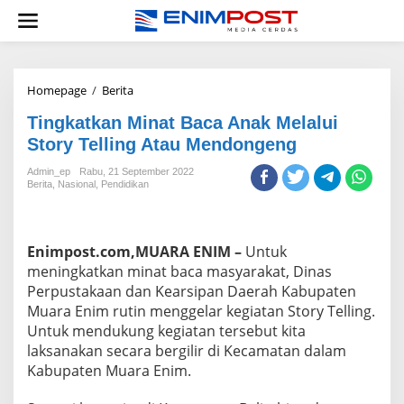
Lewati
ke
konten
Tingkatkan
Homepage
/
Berita
Minat
Tingkatkan Minat Baca Anak Melalui
Baca
Anak
Story Telling Atau Mendongeng
Melalui
Story
Admin_ep
Rabu, 21 September 2022
Berita
,
Nasional
,
Pendidikan
Telling
Atau
Mendongeng
Enimpost.com,MUARA ENIM –
Untuk
meningkatkan minat baca masyarakat, Dinas
Perpustakaan dan Kearsipan Daerah Kabupaten
Muara Enim rutin menggelar kegiatan Story Telling.
Untuk mendukung kegiatan tersebut kita
laksanakan secara bergilir di Kecamatan dalam
Kabupaten Muara Enim.