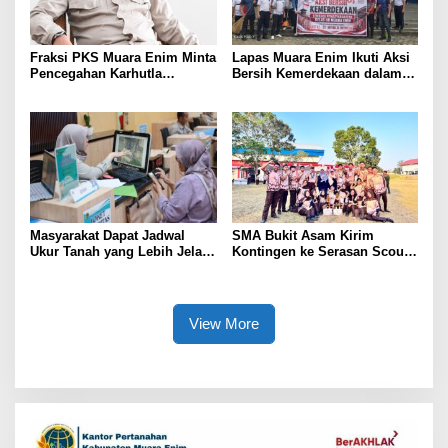
Fraksi PKS Muara Enim Minta
Lapas Muara Enim Ikuti Aksi
Pencegahan Karhutla
Bersih Kemerdekaan dalam
Diperkuat
Rangka HUT ke-81 Republik
Indonesia
Masyarakat Dapat Jadwal
SMA Bukit Asam Kirim
Ukur Tanah yang Lebih Jelas
Kontingen ke Serasan Scout
Berkat Layanan Pengukuran
Competition 2026, Perkuat
Terjadwal
Karakter dan Kepemimpinan
Siswa
View More