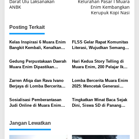
pos
Darat Ulu Laksanakan
Kelurahan Pasar I Muara
ANBK
Enim Kembangkan
Kerupuk Kopi Nasi
Posting Terkait
Kelas Inspirasi 6 Muara Enim
FLSS Gelar Rapat Komunitas
Bangkit Kembali, Kenalkan
Literasi, Wujudkan Semangat
Ragam Profesi dan Nyalakan
“Serasan Berliterasi,
Mimpi Generasi Muda
Sekundang Berprestasi
Gedung Perpustakaan Daerah
Hari Kedua Story Telling di
Muara Enim Dipastikan
Muara Enim, 200 Pelajar Ikut
Operasional 2026
Meriahkan Panggung
Bercerita
Zarren Afiqa dan Rava Ivano
Lomba Bercerita Muara Enim
Berjaya di Lomba Bercerita
2025: Mencetak Generasi
Kabupaten Muara Enim 2025
Cerdas dan Cinta Budaya
Sejak Dini
Sosialisasi Pemberantasan
Tingkatkan Minat Baca Sejak
Judi Online di Muara Enim
Dini, Siswa SD di Panang
melalui Story telling untuk
Enim Ikuti Acara Story Telling
Anak-Anak dan Pelajar
Jangan Lewatkan