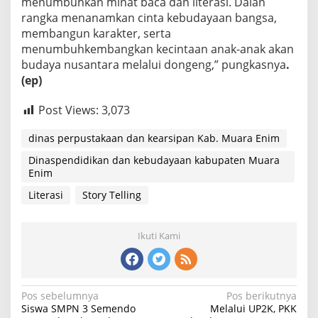
menumbuhkan minat baca dan literasi. Dalan
rangka menanamkan cinta kebudayaan bangsa,
membangun karakter, serta
menumbuhkembangkan kecintaan anak-anak akan
budaya nusantara melalui dongeng,” pungkasnya
.
(ep)
Post Views:
3,073
dinas perpustakaan dan kearsipan Kab. Muara Enim
Dinaspendidikan dan kebudayaan kabupaten Muara
Enim
Literasi
Story Telling
Ikuti Kami
Navigasi
Pos sebelumnya
Pos berikutnya
Siswa SMPN 3 Semendo
Melalui UP2K, PKK