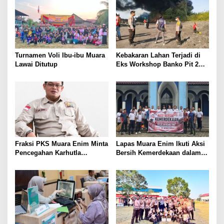
Turnamen Voli Ibu-ibu Muara
Kebakaran Lahan Terjadi di
Lawai Ditutup
Eks Workshop Banko Pit 2
Muara Enim
Fraksi PKS Muara Enim Minta
Lapas Muara Enim Ikuti Aksi
Pencegahan Karhutla
Bersih Kemerdekaan dalam
Diperkuat
Rangka HUT ke-81 Republik
Indonesia