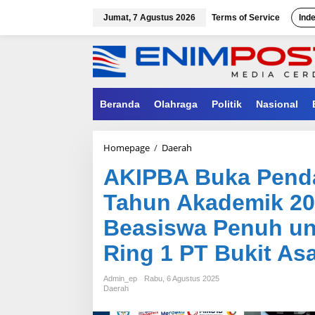
Lewati
ke
Jumat, 7 Agustus 2026
Terms of Service
Ind
konten
Beranda
Olahraga
Politik
Nasional
AKIPBA
Homepage
/
Daerah
Buka
AKIPBA Buka Penda
Pendaftaran
Mahasiswa
Tahun Akademik 20
Baru
Tahun
Beasiswa Penuh unt
Akademik
2025/2026,
Ring 1 PT Bukit As
Sediakan
Beasiswa
Penuh
Admin_ep
Rabu, 6 Agustus 2025
untuk
Daerah
Putra-
Putri