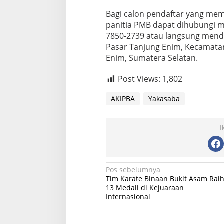
Bagi calon pendaftar yang memb
panitia PMB dapat dihubungi m
7850-2739 atau langsung mendat
Pasar Tanjung Enim, Kecamata
Enim, Sumatera Selatan.
Post Views:
1,802
AKIPBA
Yakasaba
I
Navigasi
Pos sebelumnya
Tim Karate Binaan Bukit Asam Rai
pos
13 Medali di Kejuaraan
Internasional