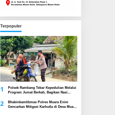
Terpopuler
1
Polsek Rambang Tebar Kepedulian Melalui
Program Jumat Berkah, Bagikan Nasi
Kotak kepada Masyarakat
2
Bhabinkamtibmas Polres Muara Enim
Gencarkan Mitigasi Karhutla di Desa Muara
Harapan