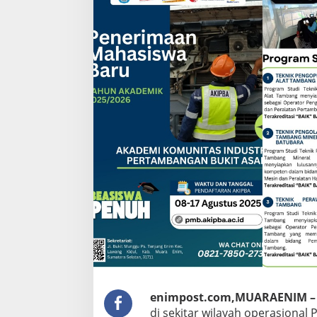
Terbaik
Ring
1
PT
Bukit
Asam
enimpost.com,MUARAENIM 
di sekitar wilayah operasional