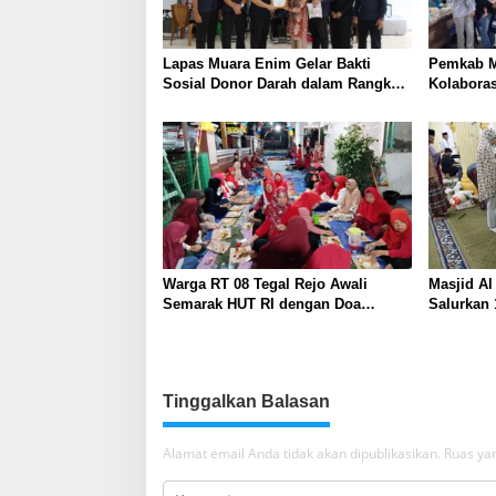
Lapas Muara Enim Gelar Bakti
Pemkab M
Sosial Donor Darah dalam Rangka
Kolabora
Memperingati HUT ke-81 Republik
Skrining 
Indonesia
Tambang
Warga RT 08 Tegal Rejo Awali
Masjid Al
Semarak HUT RI dengan Doa
Salurkan
Bersama
Warga
Tinggalkan Balasan
Alamat email Anda tidak akan dipublikasikan.
Ruas yan