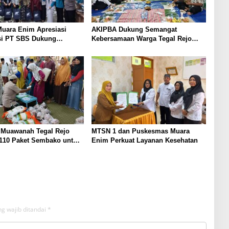
uara Enim Apresiasi
AKIPBA Dukung Semangat
si PT SBS Dukung
Kebersamaan Warga Tegal Rejo
TBC bagi Warga Sekitar
Sambut HUT RI Ke-81
 Muawanah Tegal Rejo
MTSN 1 dan Puskesmas Muara
 110 Paket Sembako untuk
Enim Perkuat Layanan Kesehatan
g wajib ditandai
*