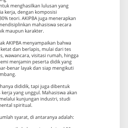
untuk menghasilkan lulusan yang
ia kerja, dengan komposisi
30% teori. AKIPBA juga menerapkan
mendisiplinkan mahasiswa secara
emik maupun karakter.
pihak AKIPBA menyampaikan bahwa
ketat dan berlapis, mulai dari tes
es, wawancara, visitasi rumah, hingga
 demi menjamin peserta didik yang
r-benar layak dan siap mengikuti
tambang.
hanya dididik, tapi juga dibentuk
 kerja yang unggul. Mahasiswa akan
elalui kunjungan industri, studi
ental spiritual.
mlah syarat, di antaranya adalah: