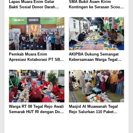
Lapas Muara Enim Gelar
SMA Bukit Asam Kirim
Bakti Sosial Donor Darah
Kontingen ke Serasan Scout
dalam Rangka Memperingati
Competition 2026, Perkuat
HUT ke-81 Republik Indonesia
Karakter dan Kepemimpinan
Siswa
Pemkab Muara Enim
AKIPBA Dukung Semangat
Apresiasi Kolaborasi PT SBS
Kebersamaan Warga Tegal
Dukung Skrining TBC bagi
Rejo Sambut HUT RI Ke-81
Warga Sekitar Tambang
Warga RT 08 Tegal Rejo Awali
Masjid Al Muawanah Tegal
Semarak HUT RI dengan Doa
Rejo Salurkan 110 Paket
Bersama
Sembako untuk Warga