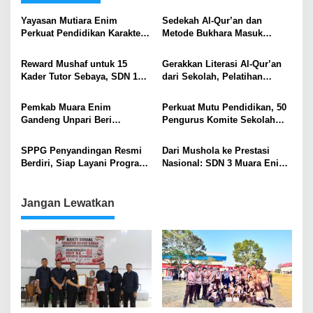
Yayasan Mutiara Enim
Sedekah Al-Qur’an dan
Perkuat Pendidikan Karakter,
Metode Bukhara Masuk
Tambah 100 Mushaf Al-Qur’an
Sekolah, SDN 1 Tugumulyo
dan 100 Buku Iqra untuk SMK
Perkuat Literasi Keagamaan
Reward Mushaf untuk 15
Gerakkan Literasi Al-Qur’an
Mutiara
Siswa
Kader Tutor Sebaya, SDN 13
dari Sekolah, Pelatihan
Muara Enim Perkuat Gerakan
Tahsin Cetak Tutor Sebaya di
Baca Al-Qur’an
Muara Enim
Pemkab Muara Enim
Perkuat Mutu Pendidikan, 50
Gandeng Unpari Beri
Pengurus Komite Sekolah
Beasiswa S2 untuk Guru SD–
Ikuti Penguatan Peran di
SMP
Muara Enim
SPPG Penyandingan Resmi
Dari Mushola ke Prestasi
Berdiri, Siap Layani Program
Nasional: SDN 3 Muara Enim
MBG dan Wakaf 138 Al-Qur’an
Bangun Pendidikan Karakter
Lewat Wakaf Qur’an dan Tutor
Sebaya
Jangan Lewatkan