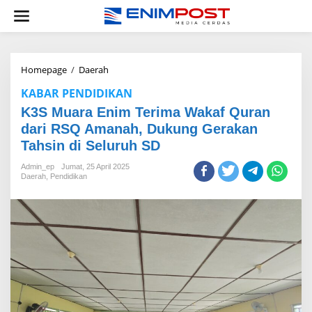
Lewati
ke
konten
K3S
Homepage
/
Daerah
Muara
KABAR PENDIDIKAN
Enim
Terima
K3S Muara Enim Terima Wakaf Quran
Wakaf
dari RSQ Amanah, Dukung Gerakan
Quran
Tahsin di Seluruh SD
dari
RSQ
Admin_ep
Jumat, 25 April 2025
Amanah,
Daerah
,
Pendidikan
Dukung
Gerakan
Tahsin
di
Seluruh
SD