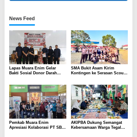
News Feed
Lapas Muara Enim Gelar
SMA Bukit Asam Kirim
Bakti Sosial Donor Darah
Kontingen ke Serasan Scout
dalam Rangka Memperingati
Competition 2026, Perkuat
HUT ke-81 Republik Indonesia
Karakter dan Kepemimpinan
Siswa
Pemkab Muara Enim
AKIPBA Dukung Semangat
Apresiasi Kolaborasi PT SBS
Kebersamaan Warga Tegal
Dukung Skrining TBC bagi
Rejo Sambut HUT RI Ke-81