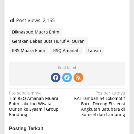
Post Views:
2,165
Diknasbud Muara Enim
Gerakan Bebas Buta Huruf Al Quran
K3S Muara Enim
RSQ Amanah
Tahsin
Ikuti Kami
Navigasi
Pos sebelumnya
Pos berikutnya
Tim RSQ Amanah Muara
KAI Tambah 54 Lokomotif
pos
Enim Lakukan Wisata
Baru, Dorong Efisiensi
Qur’an ke Syaamil Group
Angkutan Batubara di
Bandung
Sumsel dan Lampung
Posting Terkait