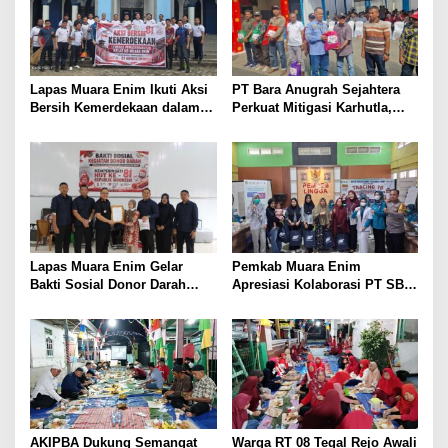
Lapas Muara Enim Ikuti Aksi
PT Bara Anugrah Sejahtera
Bersih Kemerdekaan dalam
Perkuat Mitigasi Karhutla,
Rangka HUT ke-81 Republik
Bersinergi dengan Polsek
Indonesia
Lawang Kidul Edukasi Warga
Lapas Muara Enim Gelar
Pemkab Muara Enim
Bakti Sosial Donor Darah
Apresiasi Kolaborasi PT SBS
dalam Rangka Memperingati
Dukung Skrining TBC bagi
HUT ke-81 Republik Indonesia
Warga Sekitar Tambang
AKIPBA Dukung Semangat
Warga RT 08 Tegal Rejo Awali