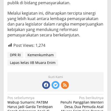
publik di bidang pemasyarakatan.
Melalui kegiatan ini, diharapkan tercipta sinergi
yang lebih kuat antara lembaga pemasyarakatan
dan para legislator dalam rangka memperjuangkan
kebijakan yang mendukung reformasi
pemasyarakatan secara berkelanjutan.
Post Views:
1,274
DPR RI
Kemenkumham
Lapas kelas IIB Muara Enim
Ikuti Kami
Navigasi
Pos sebelumnya
Pos berikutnya
Wabup Sumarni: PATBM
Penuhi Panggilan Menteri
pos
Harus Jadi Garda Terdepan
Desa, Dua Pemuda Asal