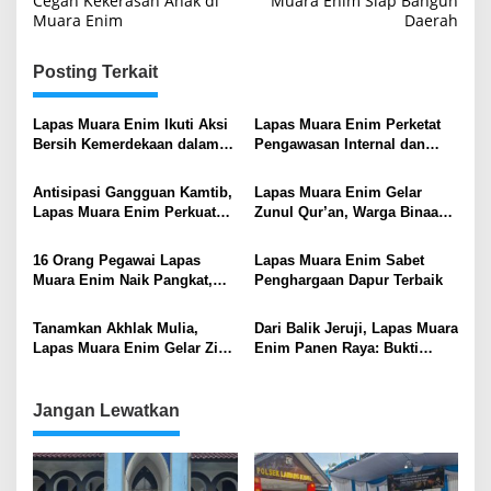
Cegah Kekerasan Anak di
Muara Enim Siap Bangun
Muara Enim
Daerah
Posting Terkait
Lapas Muara Enim Ikuti Aksi
Lapas Muara Enim Perketat
Bersih Kemerdekaan dalam
Pengawasan Internal dan
Rangka HUT ke-81 Republik
Cegah Gangguan Kamtib
Indonesia
Antisipasi Gangguan Kamtib,
Lapas Muara Enim Gelar
Lapas Muara Enim Perkuat
Zunul Qur’an, Warga Binaan
Sinergi Pengamanan
Terima Bantuan Mushaf Al-
Menjelang Idul Fitri
Qur’an
16 Orang Pegawai Lapas
Lapas Muara Enim Sabet
Muara Enim Naik Pangkat,
Penghargaan Dapur Terbaik
Kalapas Auliya Zulfahmi:
Momentum Perkuat Integritas
Tanamkan Akhlak Mulia,
Dari Balik Jeruji, Lapas Muara
dan Profesionalisme
Lapas Muara Enim Gelar Zikir
Enim Panen Raya: Bukti
dan Kajian Fiqih Birul
Nyata Pembinaan
Walidain bagi Warga Binaan
Kemandirian dan Ketahanan
Pangan
Jangan Lewatkan