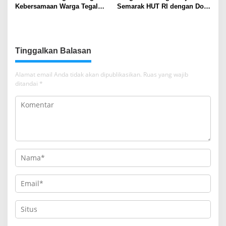
Kebersamaan Warga Tegal
Semarak HUT RI dengan Doa
Rejo Sambut HUT RI Ke-81
Bersama
Tinggalkan Balasan
Alamat email Anda tidak akan dipublikasikan.
Ruas yang wajib
ditandai
*