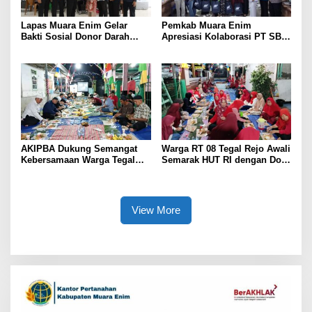
Lapas Muara Enim Gelar
Pemkab Muara Enim
Bakti Sosial Donor Darah
Apresiasi Kolaborasi PT SBS
dalam Rangka Memperingati
Dukung Skrining TBC bagi
HUT ke-81 Republik Indonesia
Warga Sekitar Tambang
AKIPBA Dukung Semangat
Warga RT 08 Tegal Rejo Awali
Kebersamaan Warga Tegal
Semarak HUT RI dengan Doa
Rejo Sambut HUT RI Ke-81
Bersama
View More