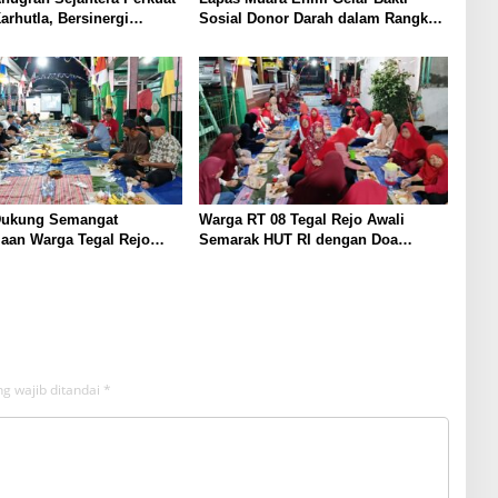
arhutla, Bersinergi
Sosial Donor Darah dalam Rangka
olsek Lawang Kidul
Memperingati HUT ke-81 Republik
Warga
Indonesia
ukung Semangat
Warga RT 08 Tegal Rejo Awali
aan Warga Tegal Rejo
Semarak HUT RI dengan Doa
UT RI Ke-81
Bersama
g wajib ditandai
*