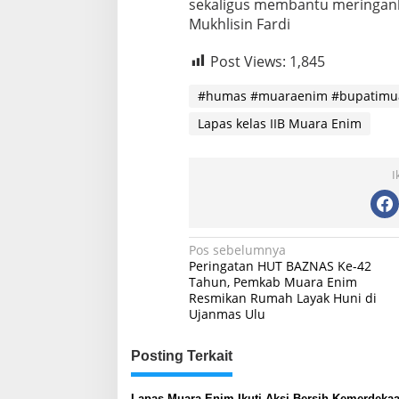
sekaligus membantu meringanka
Mukhlisin Fardi
Post Views:
1,845
#humas #muaraenim #bupatimu
Lapas kelas IIB Muara Enim
I
Navigasi
Pos sebelumnya
Peringatan HUT BAZNAS Ke-42
pos
Tahun, Pemkab Muara Enim
Resmikan Rumah Layak Huni di
Ujanmas Ulu
Posting Terkait
Lapas Muara Enim Ikuti Aksi Bersih Kemerdeka