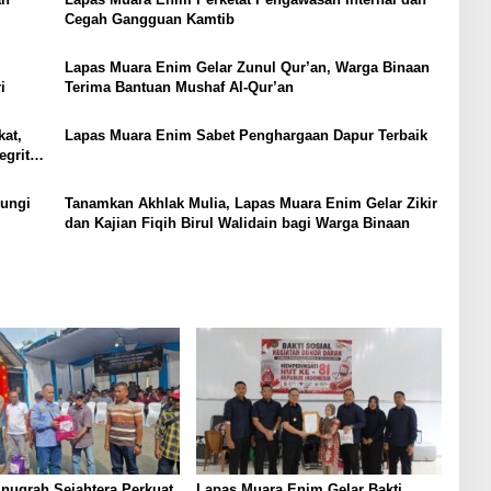
Cegah Gangguan Kamtib
m
Lapas Muara Enim Gelar Zunul Qur’an, Warga Binaan
i
Terima Bantuan Mushaf Al-Qur’an
at,
Lapas Muara Enim Sabet Penghargaan Dapur Terbaik
egritas
jungi
Tanamkan Akhlak Mulia, Lapas Muara Enim Gelar Zikir
dan Kajian Fiqih Birul Walidain bagi Warga Binaan
nugrah Sejahtera Perkuat
Lapas Muara Enim Gelar Bakti