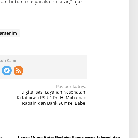
n beban masyarakat sekitar,” ujar
araenim
kuti Kami
Pos berikutnya
Digitalisasi Layanan Kesehatan:
Kolaborasi RSUD Dr. H. Mohamad
Rabain dan Bank Sumsel Babel
an
Lapas Muara Enim Perketat Pengawasan Internal dan