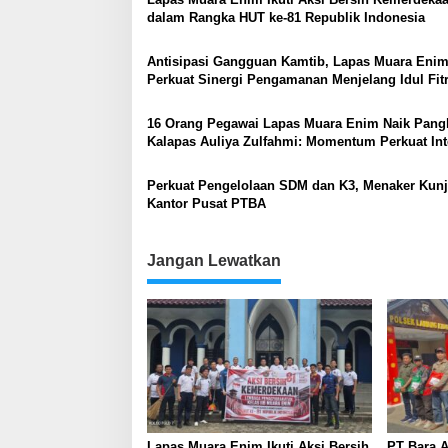
dalam Rangka HUT ke-81 Republik Indonesia
Antisipasi Gangguan Kamtib, Lapas Muara Eni
Perkuat Sinergi Pengamanan Menjelang Idul Fitr
16 Orang Pegawai Lapas Muara Enim Naik Pangk
Kalapas Auliya Zulfahmi: Momentum Perkuat Int
dan Profesionalisme
Perkuat Pengelolaan SDM dan K3, Menaker Kun
Kantor Pusat PTBA
Jangan Lewatkan
Lapas Muara Enim Ikuti Aksi Bersih
PT Bara A