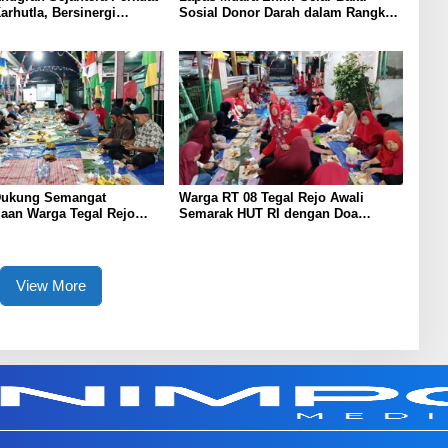
arhutla, Bersinergi
Sosial Donor Darah dalam Rangka
olsek Lawang Kidul
Memperingati HUT ke-81 Republik
Warga
Indonesia
ukung Semangat
Warga RT 08 Tegal Rejo Awali
aan Warga Tegal Rejo
Semarak HUT RI dengan Doa
UT RI Ke-81
Bersama
View More