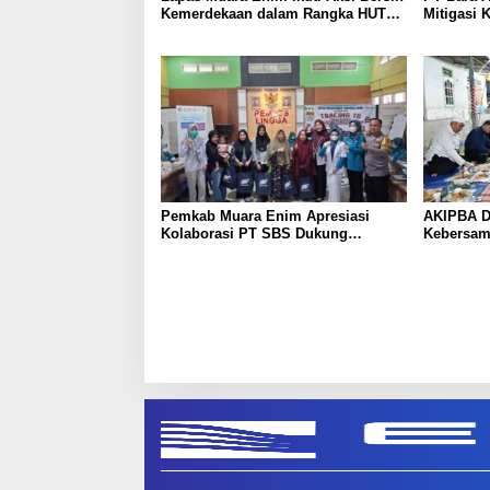
Kemerdekaan dalam Rangka HUT
Mitigasi K
ke-81 Republik Indonesia
dengan P
Edukasi 
Pemkab Muara Enim Apresiasi
AKIPBA D
Kolaborasi PT SBS Dukung
Kebersam
Skrining TBC bagi Warga Sekitar
Sambut H
Tambang