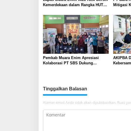
Kemerdekaan dalam Rangka HUT
Mitigasi K
ke-81 Republik Indonesia
dengan P
Edukasi 
Pemkab Muara Enim Apresiasi
AKIPBA D
Kolaborasi PT SBS Dukung
Kebersam
Skrining TBC bagi Warga Sekitar
Sambut H
Tambang
Tinggalkan Balasan
Alamat email Anda tidak akan dipublikasikan.
Ruas yan