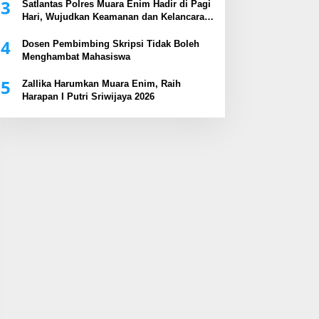
3
Satlantas Polres Muara Enim Hadir di Pagi
Hari, Wujudkan Keamanan dan Kelancaran
Arus Lalu Lintas
4
Dosen Pembimbing Skripsi Tidak Boleh
Menghambat Mahasiswa
5
Zallika Harumkan Muara Enim, Raih
Harapan I Putri Sriwijaya 2026