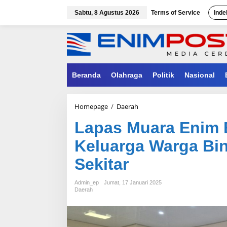
Lewati
ke
Sabtu, 8 Agustus 2026
Terms of Service
Inde
konten
Beranda
Olahraga
Politik
Nasional
Lapas
Homepage
/
Daerah
Muara
Lapas Muara Enim 
Enim
Berikan
Keluarga Warga Bi
Bantuan
Sosial
Sekitar
Keluarga
Warga
Binaan
Admin_ep
Jumat, 17 Januari 2025
dan
Daerah
Masyarakat
Sekitar