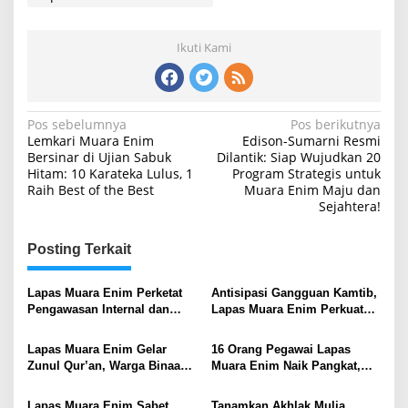
Ikuti Kami
Navigasi
Pos sebelumnya
Pos berikutnya
Lemkari Muara Enim
Edison-Sumarni Resmi
pos
Bersinar di Ujian Sabuk
Dilantik: Siap Wujudkan 20
Hitam: 10 Karateka Lulus, 1
Program Strategis untuk
Raih Best of the Best
Muara Enim Maju dan
Sejahtera!
Posting Terkait
Lapas Muara Enim Perketat
Antisipasi Gangguan Kamtib,
Pengawasan Internal dan
Lapas Muara Enim Perkuat
Cegah Gangguan Kamtib
Sinergi Pengamanan
Menjelang Idul Fitri
Lapas Muara Enim Gelar
16 Orang Pegawai Lapas
Zunul Qur’an, Warga Binaan
Muara Enim Naik Pangkat,
Terima Bantuan Mushaf Al-
Kalapas Auliya Zulfahmi:
Qur’an
Momentum Perkuat Integritas
Lapas Muara Enim Sabet
Tanamkan Akhlak Mulia,