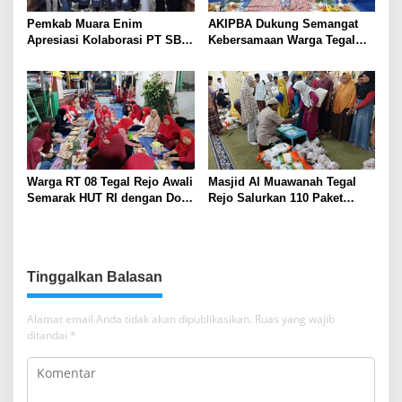
Pemkab Muara Enim
AKIPBA Dukung Semangat
Apresiasi Kolaborasi PT SBS
Kebersamaan Warga Tegal
Dukung Skrining TBC bagi
Rejo Sambut HUT RI Ke-81
Warga Sekitar Tambang
Warga RT 08 Tegal Rejo Awali
Masjid Al Muawanah Tegal
Semarak HUT RI dengan Doa
Rejo Salurkan 110 Paket
Bersama
Sembako untuk Warga
Tinggalkan Balasan
Alamat email Anda tidak akan dipublikasikan.
Ruas yang wajib
ditandai
*