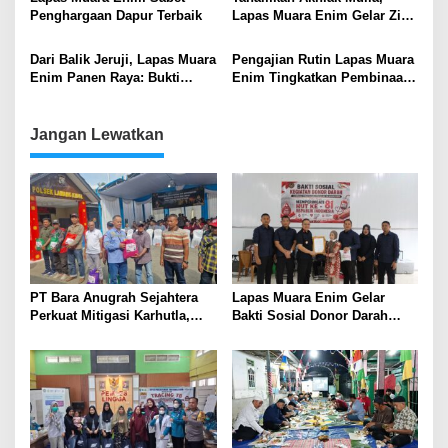
dan Profesionalisme
Penghargaan Dapur Terbaik
Lapas Muara Enim Gelar Zikir
dan Kajian Fiqih Birul
Walidain bagi Warga Binaan
Dari Balik Jeruji, Lapas Muara
Pengajian Rutin Lapas Muara
Enim Panen Raya: Bukti
Enim Tingkatkan Pembinaan
Nyata Pembinaan
Kerohanian Islam bagi Warga
Kemandirian dan Ketahanan
Binaan
Pangan
Jangan Lewatkan
PT Bara Anugrah Sejahtera
Lapas Muara Enim Gelar
Perkuat Mitigasi Karhutla,
Bakti Sosial Donor Darah
Bersinergi dengan Polsek
dalam Rangka Memperingati
Lawang Kidul Edukasi Warga
HUT ke-81 Republik Indonesia