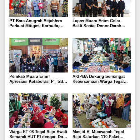
PT Bara Anugrah Sejahtera
Lapas Muara Enim Gelar
Perkuat Mitigasi Karhutla,
Bakti Sosial Donor Darah
Bersinergi dengan Polsek
dalam Rangka Memperingati
Lawang Kidul Edukasi Warga
HUT ke-81 Republik Indonesia
Pemkab Muara Enim
AKIPBA Dukung Semangat
Apresiasi Kolaborasi PT SBS
Kebersamaan Warga Tegal
Dukung Skrining TBC bagi
Rejo Sambut HUT RI Ke-81
Warga Sekitar Tambang
Warga RT 08 Tegal Rejo Awali
Masjid Al Muawanah Tegal
Semarak HUT RI dengan Doa
Rejo Salurkan 110 Paket