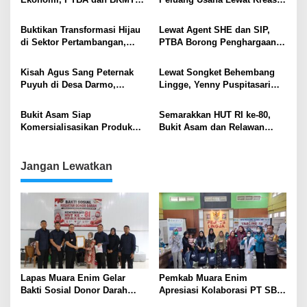
Muara Enim Gelar Kelas
Bunga Balon
Kreasi Vol.7
Buktikan Transformasi Hijau
Lewat Agent SHE dan SIP,
di Sektor Pertambangan,
PTBA Borong Penghargaan
PTBA Sabet Katadata ESG
Internasional Bidang
Index Awards 2025
Keselamatan dan Kesehatan
Kisah Agus Sang Peternak
Lewat Songket Behembang
Kerja
Puyuh di Desa Darmo,
Lingge, Yenny Puspitasari
Berawal dari Hobi Hingga
Merangkai Tradisi dan
Jadi Ladang Rezeki
Menggerakkan Ekonomi
Bukit Asam Siap
Semarakkan HUT RI ke-80,
Komersialisasikan Produk
Bukit Asam dan Relawan
Hilirisasi Batu Bara Kalori
Bakti BUMN Edukasi Generasi
Rendah dengan Merek BA
Muda Lewat ‘Jelajah Energi
Grow
Jangan Lewatkan
Lapas Muara Enim Gelar
Pemkab Muara Enim
Bakti Sosial Donor Darah
Apresiasi Kolaborasi PT SBS
dalam Rangka Memperingati
Dukung Skrining TBC bagi