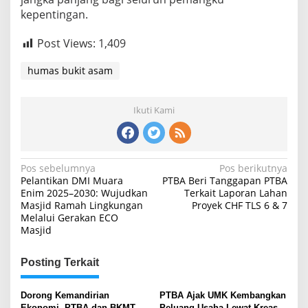
kepentingan.
Post Views:
1,409
humas bukit asam
Ikuti Kami
Navigasi
Pos sebelumnya
Pos berikutnya
Pelantikan DMI Muara
PTBA Beri Tanggapan PTBA
pos
Enim 2025–2030: Wujudkan
Terkait Laporan Lahan
Masjid Ramah Lingkungan
Proyek CHF TLS 6 & 7
Melalui Gerakan ECO
Masjid
Posting Terkait
Dorong Kemandirian
PTBA Ajak UMK Kembangkan
Ekonomi, PTBA dan BKMT
Peluang Usaha Lewat Kreasi