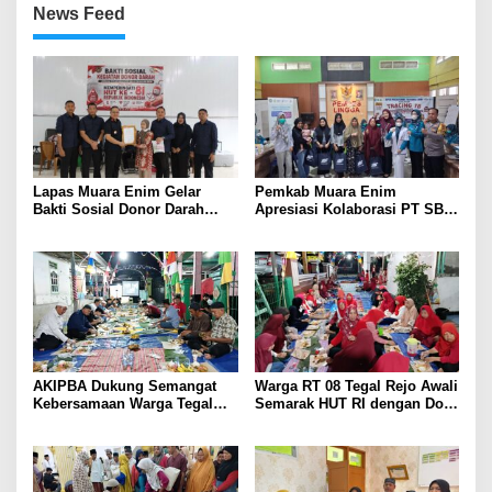
News Feed
Lapas Muara Enim Gelar
Pemkab Muara Enim
Bakti Sosial Donor Darah
Apresiasi Kolaborasi PT SBS
dalam Rangka Memperingati
Dukung Skrining TBC bagi
HUT ke-81 Republik Indonesia
Warga Sekitar Tambang
AKIPBA Dukung Semangat
Warga RT 08 Tegal Rejo Awali
Kebersamaan Warga Tegal
Semarak HUT RI dengan Doa
Rejo Sambut HUT RI Ke-81
Bersama