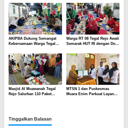
HUT ke-81 Republik Indonesia
Warga Sekitar Tambang
AKIPBA Dukung Semangat
Warga RT 08 Tegal Rejo Awali
Kebersamaan Warga Tegal
Semarak HUT RI dengan Doa
Rejo Sambut HUT RI Ke-81
Bersama
Masjid Al Muawanah Tegal
MTSN 1 dan Puskesmas
Rejo Salurkan 110 Paket
Muara Enim Perkuat Layanan
Sembako untuk Warga
Kesehatan
Tinggalkan Balasan